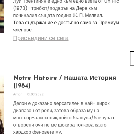
Луи Трентинян е едно към едно взета от Un Flic
(1973)- трибют/подарък на Дере към
починалия същата година Ж. П. Мелвил.
Това съдържание е достъпно само за Премиум
членове.
Присъедини се сега
Notre Histoire / Нашата История
(1984)
Anton
01.03.2022
Делон е доказано версатилен в най-широк
диапазон от роли, затова образа му на
монтьор-алкохолик, който бълнува/бленува с
отворени очи не ме шокира толкова както
хардкор феновете му.