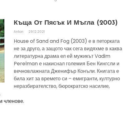
Къща От Пясък И Мъгла (2003)
Anton
29.12.2021
House of Sand and Fog (2003) е в петорката
не за друго, а защото чак сега видяхме в каква
литературна драма ел ей мужикът Vadim
Perelman е накиснал големия Бен Кингсли и
вечновлажната Дженифър Конъли. Книгата е
била хит за времето си – емигранти, културно
неразбирателство, бюрократско насилие,
.
м членове.