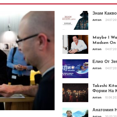
Знам Какво
Anton
24.07.2
Maybe I Was
Madsen On T
Anton
04.07.2
Елио От Зе
Anton
04.07.2
Takeshi Ki
Форми На К
Anton
10.06.20
Анатомия Н
Anton
30.03.2