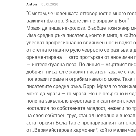
Anton
06.01.2026
"Смятам, че човешката отговорност е много гол
важният фактор. Знаете ли, не вярвам в Бог."
Мразя да пиша некролози. Въобще този жанр ми
Има средна ръка писатели, които в мига, в който
увесват професионално впиянчен нос и вадят о
от стегнато навито руло чевръсто се разгъва в 
орнаментирана — като протъркан от анонимни 
— интелектуална поза. По линия – мъртвият пис
добрият писател е живият писател, така че с ла
попаразитираме и ограбим каквото може. Така г
писателите средна ръка. Бррр. Мразя го този ж
може да мрази — го мразя. Но не объркано и ядо
поле на закъсняло вчувстване и сантимент, кое
носталгия по собствената младост, нежели по тр
на своя собствен труд, станал неволно и внезап
сега горкият Бела Тар е препарираният кит с к
от „Веркмайстерови хармонии“, който малки чов