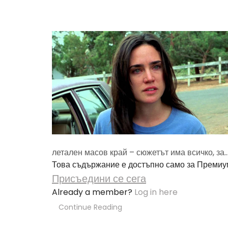
летален масов край – сюжетът има всичко, за..
Това съдържание е достъпно само за Премиу
Присъедини се сега
Already a member?
Log in here
Continue Reading