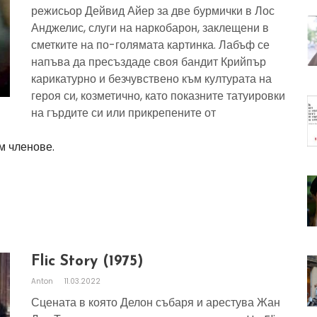
режисьор Дейвид Айер за две бурмички в Лос
Анджелис, слуги на наркобарон, заклещени в
сметките на по-голямата картинка. Лабъф се
напъва да пресъздаде своя бандит Крийпър
карикатурно и безчувствено към културата на
героя си, козметично, като показните татуировки
на гърдите си или прикрепените от
м членове.
Flic Story (1975)
Anton
11.03.2022
Сцената в която Делон събаря и арестува Жан