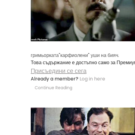
гримьорката"карфиолени" уши на бияч.
Това съдържание е достъпно само за Премиу
Присъедини се сега
Already a member?
Log in here
Continue Reading