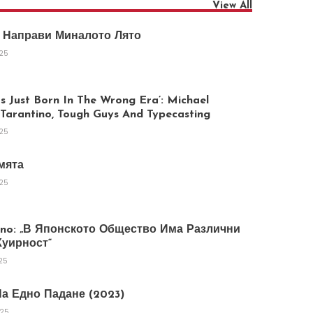
View All
 Направи Миналото Лято
025
 Just Born In The Wrong Era’: Michael
arantino, Tough Guys And Typecasting
025
мята
025
tano: „В Японското Общество Има Различни
уирност“
25
а Едно Падане (2023)
025