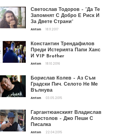
Светослав Тодоров – “Да Те
Запомнят С Добро Е Риск И
За Двете Страни”
Anton
18.11.2017
Константин Трендафилов
Преди Истерията Папи Ханс
И VIP Brother
Anton
18.10.2016
Борислав Колев – Аз Съм
Градски Пич. Селото Не Ме
Вълнува
Anton
03.05.2015
Гаргантюанският Владислав
Апостолов – Джо Пеши С
Писалка
Anton
22.04.2015