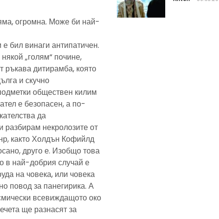
яма, огромна. Може би най-
 е бил винаги антипатичен.
 някой „голям“ почине,
т ръкава дитирамба, която
дълга и скучно
подметки обществен килим
ател е безопасен, а по-
скателства да
и разбирам некролозите от
анр, както Холдън Кофийлд
сано, друго е. Изобщо това
то в най-добрия случай е
уда на човека, или човека
но повод за панегирика. А
осмически всевиждащото око
ечета ще разнасят за