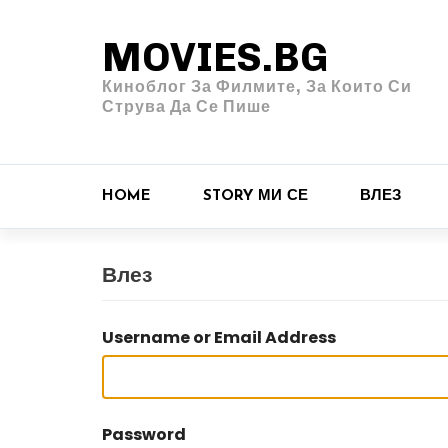
MOVIES.BG
Киноблог За Филмите, За Които Си
Струва Да Се Пише
HOME
STORY МИ СЕ
ВЛЕЗ
Влез
Username or Email Address
Password