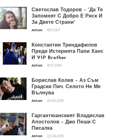
Светослав Тодоров – “Да Те
Запомнят С Добро Е Риск И
За Двете Страни”
Anton
18.11.2017
Константин Трендафилов
Преди Истерията Папи Ханс
И VIP Brother
Anton
18.10.2016
Борислав Колев – Аз Съм
Градски Пич. Селото Не Ме
Вълнува
Anton
03.05.2015
Гаргантюанският Владислав
Апостолов – Джо Пеши С
Писалка
Anton
22.04.2015