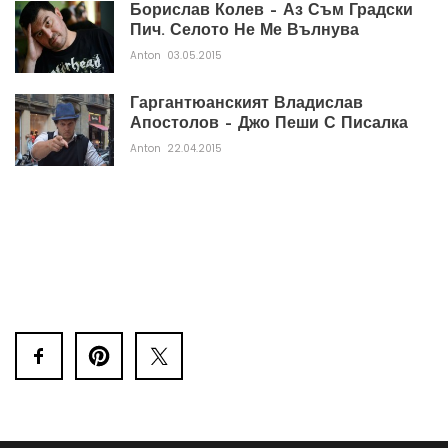
Борислав Колев – Аз Съм Градски
Пич. Селото Не Ме Вълнува
Anton
03.05.2015
Гаргантюанският Владислав
Апостолов – Джо Пеши С Писалка
Anton
22.04.2015