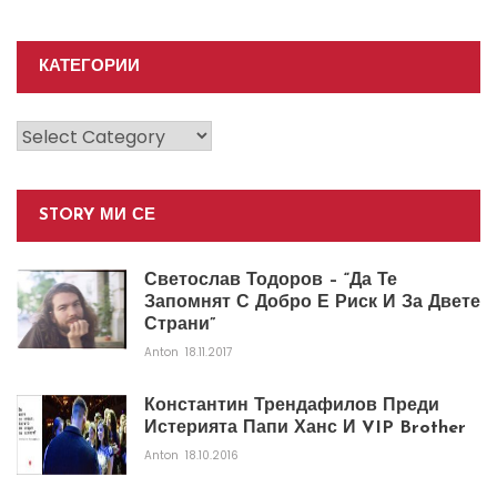
КАТЕГОРИИ
Категории
STORY МИ СЕ
Светослав Тодоров – “Да Те
Запомнят С Добро Е Риск И За Двете
Страни”
Anton
18.11.2017
Константин Трендафилов Преди
Истерията Папи Ханс И VIP Brother
Anton
18.10.2016