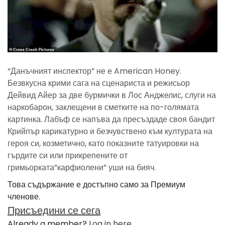
“Данъчният инспектор” не е American Honey.
Безвкусна крими сага на сценариста и режисьор
Дейвид Айер за две бурмички в Лос Анджелис, слуги на
наркобарон, заклещени в сметките на по-голямата
картинка. Лабъф се напъва да пресъздаде своя бандит
Крийпър карикатурно и безчувствено към културата на
героя си, козметично, като показните татуировки на
гърдите си или прикрепените от
гримьорката”карфиолени” уши на бияч.
Това съдържание е достъпно само за Премиум
членове.
Присъедини се сега
Already a member?
Log in here