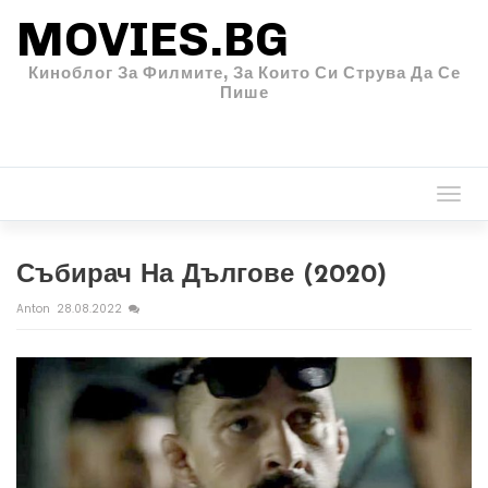
MOVIES.BG
Киноблог За Филмите, За Които Си Струва Да Се
Пише
Togg
navi
Събирач На Дългове (2020)
Anton
28.08.2022