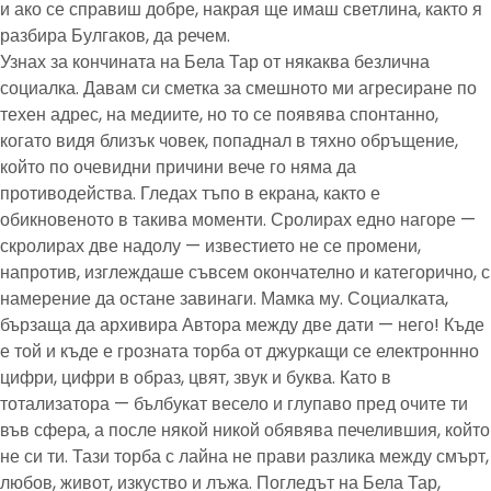
и ако се справиш добре, накрая ще имаш светлина, както я
разбира Булгаков, да речем.
Узнах за кончината на Бела Тар от някаква безлична
социалка. Давам си сметка за смешното ми агресиране по
техен адрес, на медиите, но то се появява спонтанно,
когато видя близък човек, попаднал в тяхно обръщение,
който по очевидни причини вече го няма да
противодейства. Гледах тъпо в екрана, както е
обикновеното в такива моменти. Сролирах едно нагоре —
скролирах две надолу — известието не се промени,
напротив, изглеждаше съвсем окончателно и категорично, с
намерение да остане завинаги. Мамка му. Социалката,
бързаща да архивира Автора между две дати — него! Къде
е той и къде е грозната торба от джуркащи се електроннно
цифри, цифри в образ, цвят, звук и буква. Като в
тотализатора — бълбукат весело и глупаво пред очите ти
във сфера, а после някой никой обявява печелившия, който
не си ти. Тази торба с лайна не прави разлика между смърт,
любов, живот, изкуство и лъжа. Погледът на Бела Тар,