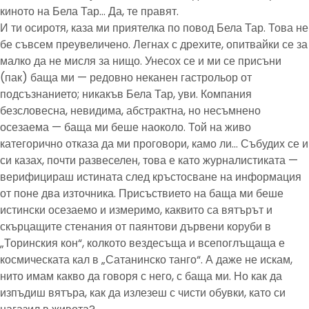
киното на Бела Тар… Да, те правят.
И ти осиротя, каза ми приятелка по повод Бела Тар. Това не
бе съвсем преувеличено. Легнах с дрехите, опитвайки се за
малко да не мисля за нищо. Унесох се и ми се присъни
(пак) баща ми — редовно неканен гастрольор от
подсъзнанието; никакъв Бела Тар, уви. Компания
безсловесна, невидима, абстрактна, но несъмнено
осезаема — баща ми беше наоколо. Той на живо
категорично отказа да ми проговори, камо ли… Събудих се и
си казах, почти развеселен, това е като журналистиката —
верифицираш истината след кръстосване на информация
от поне два източника. Присъствието на баща ми беше
истински осезаемо и измеримо, каквито са вятърът и
скърцащите стенания от паянтови дървени коруби в
„Торинския кон“, колкото вездесъща и всепоглъщаща е
космическата кал в „Сатанинско танго“. А даже не искам,
нито имам какво да говоря с него, с баща ми. Но как да
изпъдиш вятъра, как да излезеш с чисти обувки, като си