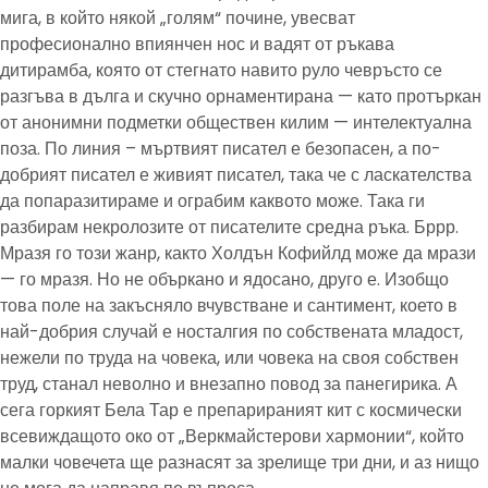
мига, в който някой „голям“ почине, увесват
професионално впиянчен нос и вадят от ръкава
дитирамба, която от стегнато навито руло чевръсто се
разгъва в дълга и скучно орнаментирана — като протъркан
от анонимни подметки обществен килим — интелектуална
поза. По линия – мъртвият писател е безопасен, а по-
добрият писател е живият писател, така че с ласкателства
да попаразитираме и ограбим каквото може. Така ги
разбирам некролозите от писателите средна ръка. Бррр.
Мразя го този жанр, както Холдън Кофийлд може да мрази
— го мразя. Но не объркано и ядосано, друго е. Изобщо
това поле на закъсняло вчувстване и сантимент, което в
най-добрия случай е носталгия по собствената младост,
нежели по труда на човека, или човека на своя собствен
труд, станал неволно и внезапно повод за панегирика. А
сега горкият Бела Тар е препарираният кит с космически
всевиждащото око от „Веркмайстерови хармонии“, който
малки човечета ще разнасят за зрелище три дни, и аз нищо