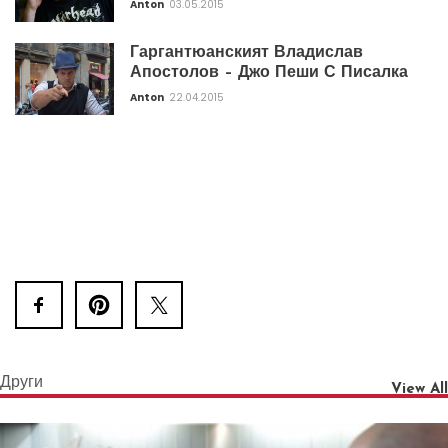
Anton
03.05.2015
Гаргантюанският Владислав
Апостолов – Джо Пеши С Писалка
Anton
22.04.2015
Други
View All