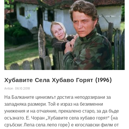
Хубавите Села Хубаво Горят (1996)
Anton
06.10.2018
На Балканите цинизмът достига неподозирани за
западняка размери. Той е израз на безименни
унижения и на отчаяние, прекалено старо, за да бъде
осъзнато. Е. Чоран „Хубавите села хубаво горят“ (на
сръбски: Лепа села лепо горе) е югославски филм от