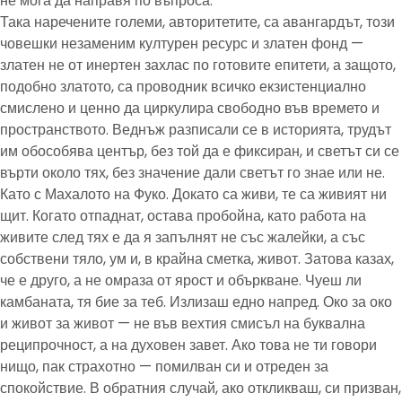
не мога да направя по въпроса.
Така наречените големи, авторитетите, са авангардът, този
човешки незаменим културен ресурс и златен фонд —
златен не от инертен захлас по готовите епитети, а защото,
подобно златото, са проводник всичко екзистенциално
смислено и ценно да циркулира свободно във времето и
пространството. Веднъж разписали се в историята, трудът
им обособява център, без той да е фиксиран, и светът си се
върти около тях, без значение дали светът го знае или не.
Като с Махалото на Фуко. Докато са живи, те са живият ни
щит. Когато отпаднат, остава пробойна, като работа на
живите след тях е да я запълнят не със жалейки, а със
собствени тяло, ум и, в крайна сметка, живот. Затова казах,
че е друго, а не омраза от ярост и объркване. Чуеш ли
камбаната, тя бие за теб. Излизаш едно напред. Око за око
и живот за живот — не във вехтия смисъл на буквална
реципрочност, а на духовен завет. Ако това не ти говори
нищо, пак страхотно — помилван си и отреден за
спокойствие. В обратния случай, ако откликваш, си призван,