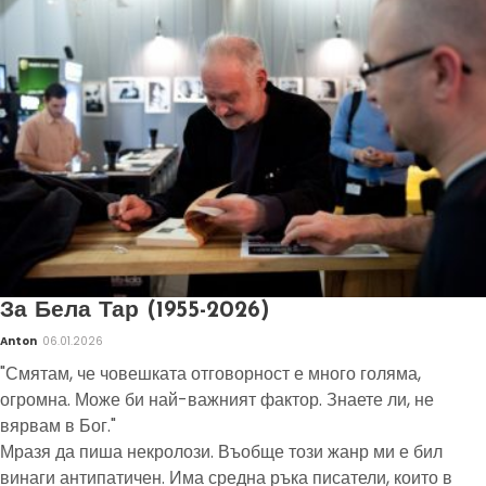
За Бела Тар (1955-2026)
Anton
06.01.2026
"Смятам, че човешката отговорност е много голяма,
огромна. Може би най-важният фактор. Знаете ли, не
вярвам в Бог."
Мразя да пиша некролози. Въобще този жанр ми е бил
винаги антипатичен. Има средна ръка писатели, които в