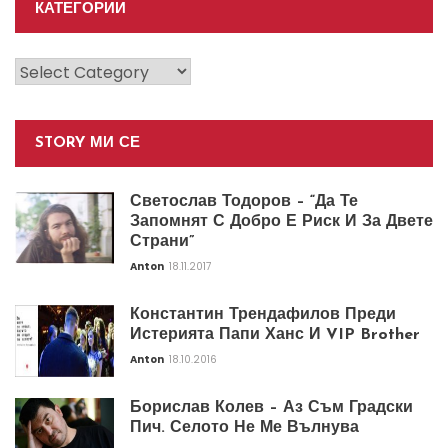
КАТЕГОРИИ
Категории
STORY МИ СЕ
Светослав Тодоров – “Да Те
Запомнят С Добро Е Риск И За Двете
Страни”
Anton
18.11.2017
Константин Трендафилов Преди
Истерията Папи Ханс И VIP Brother
Anton
18.10.2016
Борислав Колев – Аз Съм Градски
Пич. Селото Не Ме Вълнува