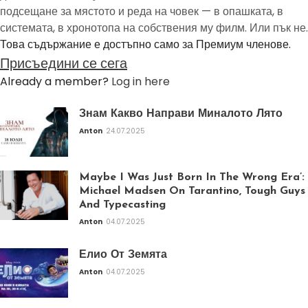
подсещане за мястото и реда на човек — в опашката, в
системата, в хронотопа на собствения му филм. Или пък не.
Това съдържание е достъпно само за Премиум членове.
Присъедини се сега
Already a member?
Log in here
Знам Какво Направи Миналото Лято
Anton
24.07.2025
Maybe I Was Just Born In The Wrong Era’:
Michael Madsen On Tarantino, Tough Guys
And Typecasting
Anton
04.07.2025
Елио От Земята
Anton
04.07.2025