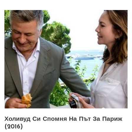
Холивуд Си Спомня На Път За Париж
(2016)