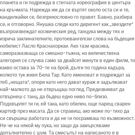
планета и ги подрежда в стегната хореография в центъра
на кръчмата. Нарежда им да се въртят около оста си и те,
кандилкайки се, безпрекословно го правят. Бавно, разбира
се, и отговорно. Янушка следи като диригент как „звездите“
възпроизвеждат космическия ред, танцува между тях и
изрича заклинателните, протоевангелски слова на бъдещия
нобелист Ласло Краснахоркаи. Ако тази красива,
саморазказваща се смешно-тъжна, но величествена
алегория се случва само за двайсет минути в един филм, то
какво остава за 70-те на брой, дълги по година кадъра,
колкото тук живя Бела Тар. Като именоват и подреждат за
теб „нещата“, опори като него дават кураж и задължават
най-малкото да не отвръщаш поглед. Предизвикват да
отвърнеш с танц, да бъдеш едно ниво по-близо.
Подхвърлят ти ги, ей така, като обелен, още парещ сварен
картоф през масата. Да се справиш, ако може по-тихо да
си свършиш работата и да не ги посрамваш по възможност.
Не че на някой му пука, но защо да замърсяваме
допълнително с шум. Та смисълът на написаното е в