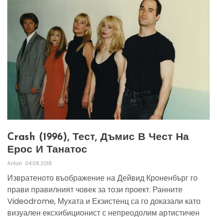
Crash (1996), Тест, Дъмис В Чест На
Ерос И Танатос
Anton
04.08.2018
Извратеното въображение на Дейвид Кроненбърг го
прави правилният човек за този проект. Ранните
Videodrome, Мухата и Екзистенц са го доказали като
визуален ексхибиционист с непреодолим артистичен