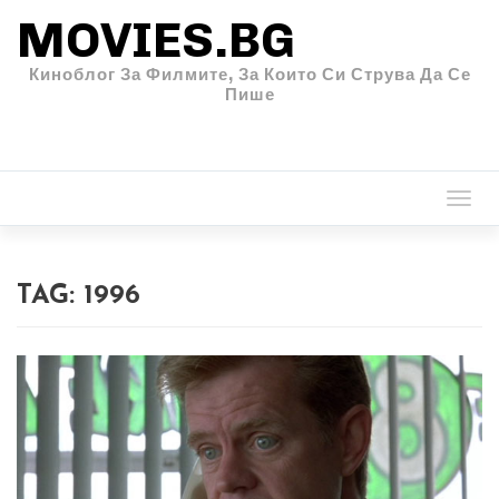
MOVIES.BG
Киноблог За Филмите, За Които Си Струва Да Се
Пише
Togg
navi
TAG:
1996