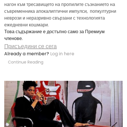
нагон към тресавището на пропилите съзнанието на
съвременника апокалиптични импулси, попкултурни
неврози и неразривно свързани с технологията
ежедневни кошмари.
Това съдържание е достъпно само за Премиум
членове.
Присъедини се сега
Already a member?
Log in here
Continue Reading