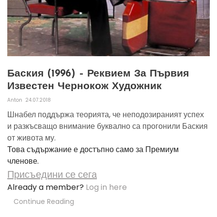
Баския (1996) – Реквием За Първия
Известен Чернокож Художник
Anton
24.07.2018
Шнабел поддържа теорията, че неподозираният успех
и разкъсващо внимание буквално са прогонили Баския
от живота му.
Това съдържание е достъпно само за Премиум
членове.
Присъедини се сега
Already a member?
Log in here
Continue Reading