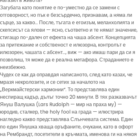
нагазил в живота?
Загубата като понятие е по-уместно да се замени с
отговорност, но пък е безсърдечно, признавам, а няма ли
сърце, за какво… После, тъгата е егоизъм, меланхолията и
скепсисът са ялови — ясно, съответно и те нямат значение,
стигащо по-далеч от ефекта на чаша абсент. Концепцията
за притежание и собственост е илюзорна, контролът е
илюзорен, чашата с абсент…, виж — ако имаш пари да си я
позволиш, тя може да е реална метафора. Страданието е
неизбежно.
Чудех се как да оправдая написаното, след като казах, че
мразя некролозите, и се сетих за началото на
„Веркмайстерски хармонии“. То представлява един
неспиращ кадър, дълъг точно 20 минути. В тях разказвачът
Януш Валушка (Lars Rudolph — мир на праха му) —
юродив, сталкер, the holy fool на града — илюстрира
нагледно какво представлява Слънчевата система. Един
по един Янушка хваща оръфаните, очукани, като в офорт
на Рембрандт, посетители в кръчмата, именова ги на някоя