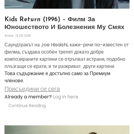
Kids Return (1996) – Филм За
Юношеството И Болезнения Му Смях
Anton
13.08.2018
Саундтракът на Joe Hisaishi, кажи-речи по-известен от
филма, създава особен трепет докато добре
композираните картини се отръпват встрани, подобно
плъзгащи се врати, и ти разкриват други картини.
Това съдържание е достъпно само за Премиум
членове.
Присъедини се сега
Already a member?
Log in here
Continue Reading