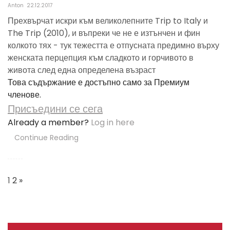
Anton
22.12.2017
Прехвърчат искри към великолепните Trip to Italy и
The Trip (2010), и въпреки че не е изтънчен и фин
колкото тях - тук тежестта е отпусната предимно върху
женската перцепция към сладкото и горчивото в
живота след една определена възраст
Това съдържание е достъпно само за Премиум
членове.
Присъедини се сега
Already a member?
Log in here
Continue Reading
Posts
Navigation
1
2
»