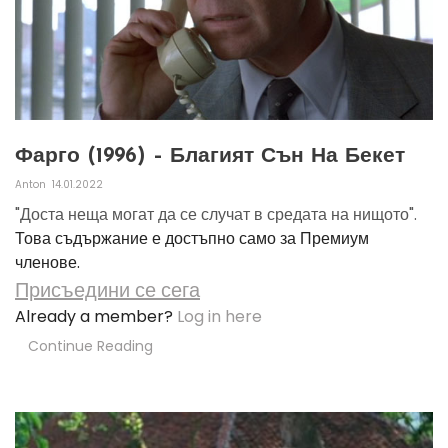
Фарго (1996) – Благият Сън На Бекет
Anton
14.01.2022
"Доста неща могат да се случат в средата на нищото".
Това съдържание е достъпно само за Премиум
членове.
Присъедини се сега
Already a member?
Log in here
Continue Reading