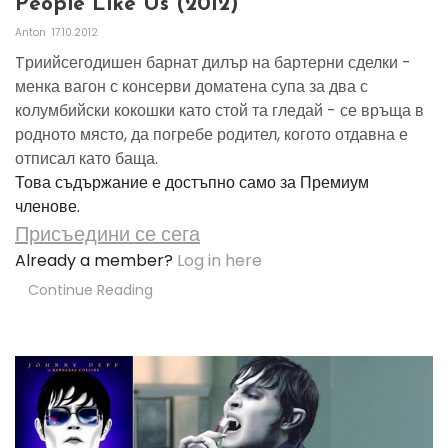
People Like Us (2012)
Anton
17.10.2012
Tриийсегодишен барнат дилър на бартерни сделки -
менка вагон с консерви доматена супа за два с
колумбийски кокошки като стой та гледай - се връща в
родното място, да погребе родител, когото отдавна е
отписал като баща.
Това съдържание е достъпно само за Премиум
членове.
Присъедини се сега
Already a member?
Log in here
Continue Reading