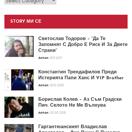
STORY МИ СЕ
Светослав Тодоров – “Да Те
Запомнят С Добро Е Риск И За Двете
Страни”
Anton
18.11.2017
Константин Трендафилов Преди
Истерията Папи Ханс И VIP Brother
Anton
18.10.2016
Борислав Колев – Аз Съм Градски
Пич. Селото Не Ме Вълнува
Anton
03.05.2015
Гаргантюанският Владислав