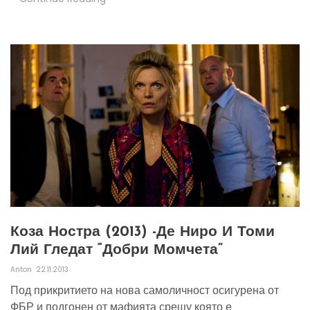
Коза Ностра (2013) -Де Ниро И Томи
Лий Гледат “Добри Момчета”
Anton
22.11.2013
Под прикритието на нова самоличност осигурена от
ФБР и подгонен от мафията срещу която е