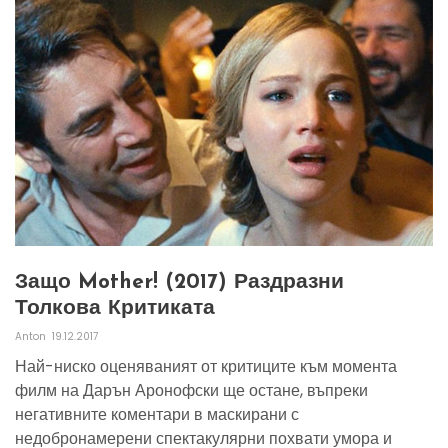
Защо Mother! (2017) Раздразни
Толкова Критиката
Anton
19.12.2017
Най-ниско оценяваният от критиците към момента
филм на Дарън Аронофски ще остане, въпреки
негативните коментари в маскирани с
недобронамерени спектакулярни похвати умора и