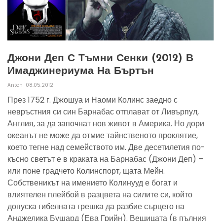
Джони Деп С Тъмни Сенки (2012) В
Имаджинериума На Бъртън
Anton
08.05.2012
През 1752 г. Джошуа и Наоми Колинс заедно с
невръстния си син Барнабас отплават от Ливърпул,
Англия, за да започнат нов живот в Америка. Но дори
океанът не може да отмие тайнственото проклятие,
което тегне над семейството им. Две десетилетия по-
късно светът е в краката на Барнабас (Джони Деп) –
или поне градчето Колинспорт, щата Мейн.
Собственикът на имението Колинууд е богат и
влиятелен плейбой в разцвета на силите си, който
допуска гибелната грешка да разбие сърцето на
Анджелика Бушард (Ева Грийн). Вещицата (в пълния