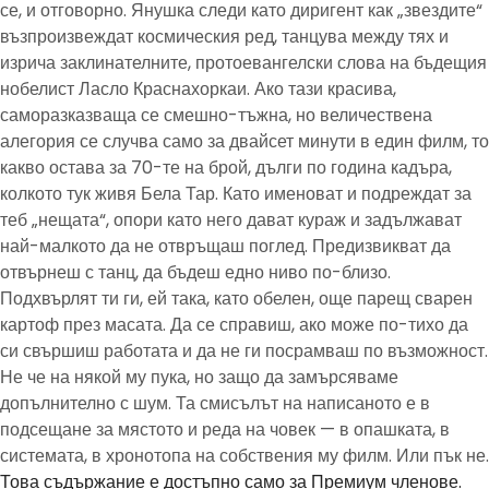
се, и отговорно. Янушка следи като диригент как „звездите“
възпроизвеждат космическия ред, танцува между тях и
изрича заклинателните, протоевангелски слова на бъдещия
нобелист Ласло Краснахоркаи. Ако тази красива,
саморазказваща се смешно-тъжна, но величествена
алегория се случва само за двайсет минути в един филм, то
какво остава за 70-те на брой, дълги по година кадъра,
колкото тук живя Бела Тар. Като именоват и подреждат за
теб „нещата“, опори като него дават кураж и задължават
най-малкото да не отвръщаш поглед. Предизвикват да
отвърнеш с танц, да бъдеш едно ниво по-близо.
Подхвърлят ти ги, ей така, като обелен, още парещ сварен
картоф през масата. Да се справиш, ако може по-тихо да
си свършиш работата и да не ги посрамваш по възможност.
Не че на някой му пука, но защо да замърсяваме
допълнително с шум. Та смисълът на написаното е в
подсещане за мястото и реда на човек — в опашката, в
системата, в хронотопа на собствения му филм. Или пък не.
Това съдържание е достъпно само за Премиум членове.