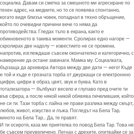
социалка. Давам си сметка за смешното ми агресиране по
техен адрес, на медиите, но то се появява спонтанно,
когато видя близък човек, попаднал в тяхно обръщение,
който по очевидни причини вече го няма да
противодейства. Гледах тъпо в екрана, както е
обикновеното в такива моменти. Сролирах едно нагоре —
скролирах две надолу — известието не се промени,
напротив, изглеждаше съвсем окончателно и категорично, с
намерение да остане завинаги. Мамка му. Социалката,
бързаща да архивира Автора между две дати — него! Къде
е той и къде е грозната торба от джуркащи се електроннно
цифри, цифри в образ, цвят, звук и буква. Като в
тотализатора — бълбукат весело и глупаво пред очите ти
във сфера, а после някой никой обявява печелившия, който
не си ти. Тази торба с лайна не прави разлика между смърт,
любов, живот, изкуство и лъжа. Погледът на Бела Тар,
киното на Бела Тар… Да, те правят.
И ти осиротя, каза ми приятелка по повод Бела Тар. Това не
бе съвсем преувеличено. Легнах с дрехите, опитвайки се за