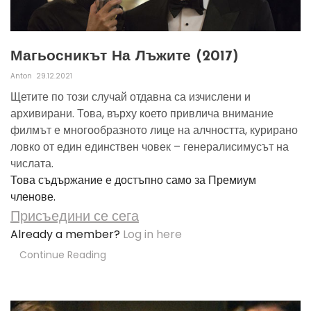
Магьосникът На Лъжите (2017)
Anton
29.12.2021
Щетите по този случай отдавна са изчислени и
архивирани. Това, върху което привлича внимание
филмът е многообразното лице на алчността, курирано
ловко от един единствен човек – генералисимусът на
числата.
Това съдържание е достъпно само за Премиум
членове.
Присъедини се сега
Already a member?
Log in here
Continue Reading