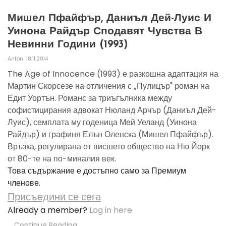
Мишел Пфайфър, Даниъл Дей-Луис И
Уинона Райдър Сподавят Чувства В
Невинни Години (1993)
Anton
18.11.2014
The Age of Innocence (1993) е разкошна адаптация на
Мартин Скорсезе на отличения с „Пулицър" роман на
Едит Уортън. Романс за триъгълника между
софистицирания адвокат Нюланд Арчър (Даниъл Дей-
Луис), семплата му годеница Мей Уеланд (Уинона
Райдър) и графиня Елън Оленска (Мишел Пфайфър).
Връзка, регулирана от висшето общество на Ню Йорк
от 80-те на по-миналия век.
Това съдържание е достъпно само за Премиум
членове.
Присъедини се сега
Already a member?
Log in here
Continue Reading