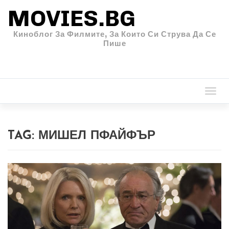
MOVIES.BG
Киноблог За Филмите, За Които Си Струва Да Се
Пише
Togg
navi
TAG:
МИШЕЛ ПФАЙФЪР