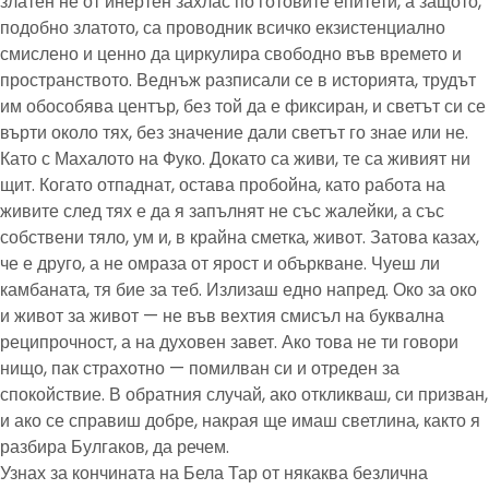
златен не от инертен захлас по готовите епитети, а защото,
подобно златото, са проводник всичко екзистенциално
смислено и ценно да циркулира свободно във времето и
пространството. Веднъж разписали се в историята, трудът
им обособява център, без той да е фиксиран, и светът си се
върти около тях, без значение дали светът го знае или не.
Като с Махалото на Фуко. Докато са живи, те са живият ни
щит. Когато отпаднат, остава пробойна, като работа на
живите след тях е да я запълнят не със жалейки, а със
собствени тяло, ум и, в крайна сметка, живот. Затова казах,
че е друго, а не омраза от ярост и объркване. Чуеш ли
камбаната, тя бие за теб. Излизаш едно напред. Око за око
и живот за живот — не във вехтия смисъл на буквална
реципрочност, а на духовен завет. Ако това не ти говори
нищо, пак страхотно — помилван си и отреден за
спокойствие. В обратния случай, ако откликваш, си призван,
и ако се справиш добре, накрая ще имаш светлина, както я
разбира Булгаков, да речем.
Узнах за кончината на Бела Тар от някаква безлична