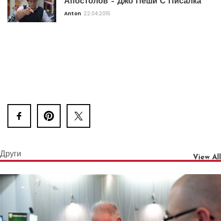
Апостолов – Джо Пеши С Писалка
Anton
22.04.2015
Други
View All