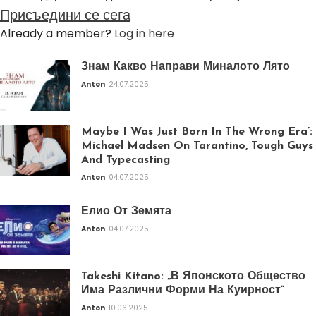
Присъедини се сега
Already a member?
Log in here
Знам Какво Направи Миналото Лято
Anton
24.07.2025
Maybe I Was Just Born In The Wrong Era’:
Michael Madsen On Tarantino, Tough Guys
And Typecasting
Anton
04.07.2025
Елио От Земята
Anton
04.07.2025
Takeshi Kitano: „В Японското Общество
Има Различни Форми На Куирност“
Anton
10.06.2025