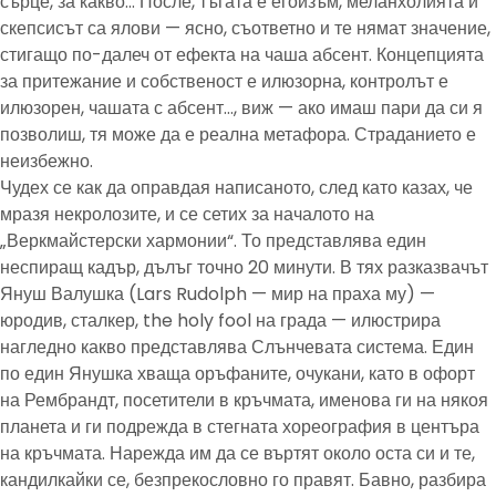
сърце, за какво… После, тъгата е егоизъм, меланхолията и
скепсисът са ялови — ясно, съответно и те нямат значение,
стигащо по-далеч от ефекта на чаша абсент. Концепцията
за притежание и собственост е илюзорна, контролът е
илюзорен, чашата с абсент…, виж — ако имаш пари да си я
позволиш, тя може да е реална метафора. Страданието е
неизбежно.
Чудех се как да оправдая написаното, след като казах, че
мразя некролозите, и се сетих за началото на
„Веркмайстерски хармонии“. То представлява един
неспиращ кадър, дълъг точно 20 минути. В тях разказвачът
Януш Валушка (Lars Rudolph — мир на праха му) —
юродив, сталкер, the holy fool на града — илюстрира
нагледно какво представлява Слънчевата система. Един
по един Янушка хваща оръфаните, очукани, като в офорт
на Рембрандт, посетители в кръчмата, именова ги на някоя
планета и ги подрежда в стегната хореография в центъра
на кръчмата. Нарежда им да се въртят около оста си и те,
кандилкайки се, безпрекословно го правят. Бавно, разбира