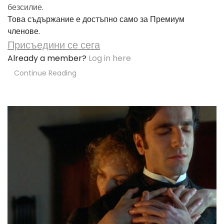
безсилие.
Това съдържание е достъпно само за Премиум
членове.
Присъедини се сега
Already a member?
Log in here
Continue Reading