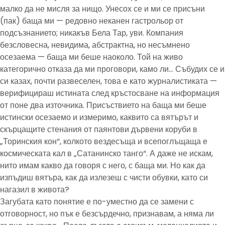
малко да не мисля за нищо. Унесох се и ми се присъни
(пак) баща ми — редовно неканен гастрольор от
подсъзнанието; никакъв Бела Тар, уви. Компания
безсловесна, невидима, абстрактна, но несъмнено
осезаема — баща ми беше наоколо. Той на живо
категорично отказа да ми проговори, камо ли… Събудих се и
си казах, почти развеселен, това е като журналистиката —
верифицираш истината след кръстосване на информация
от поне два източника. Присъствието на баща ми беше
истински осезаемо и измеримо, каквито са вятърът и
скърцащите стенания от паянтови дървени коруби в
„Торинския кон“, колкото вездесъща и всепоглъщаща е
космическата кал в „Сатанинско танго“. А даже не искам,
нито имам какво да говоря с него, с баща ми. Но как да
изпъдиш вятъра, как да излезеш с чисти обувки, като си
нагазил в живота?
Загубата като понятие е по-уместно да се замени с
отговорност, но пък е безсърдечно, признавам, а няма ли