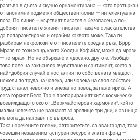
разгъва в дълга и скучно орнаментирана — като протъркан
от анонимни подметки обществен килим — интелектуална
поза. По линия – мъртвият писател е безопасен, а по-
добрият писател е живият писател, така че с ласкателства
да попаразитираме и ограбим каквото може. Така ги
разбирам некролозите от писателите средна ръка. Бррр.
Мразя го този жанр, както Холдън Кофийлд може да мрази
— го мразя. Но не объркано и ядосано, друго е. Изобщо
това поле на закъсняло вчувстване и сантимент, което в
най-добрия случай е носталгия по собствената младост,
нежели по труда на човека, или човека на своя собствен
труд, станал неволно и внезапно повод за панегирика. А
сега горкият Бела Тар е препарираният кит с космически
всевиждащото око от „Веркмайстерови хармонии“, който
малки човечета ще разнасят за зрелище три дни, и аз нищо
не мога да направя по въпроса.
Така наречените големи, авторитетите, са авангардът, този
човешки незаменим културен ресурс и златен фонд —