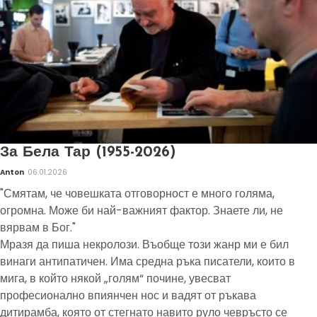
За Бела Тар (1955-2026)
Anton
06.01.2026
"Смятам, че човешката отговорност е много голяма,
огромна. Може би най-важният фактор. Знаете ли, не
вярвам в Бог."
Мразя да пиша некролози. Въобще този жанр ми е бил
винаги антипатичен. Има средна ръка писатели, които в
мига, в който някой „голям“ почине, увесват
професионално впиянчен нос и вадят от ръкава
дитирамба, която от стегнато навито руло чевръсто се