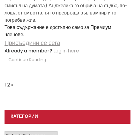
смисъл на думата) Анджелика го обрича на съдба, по-
лоша от смъртта: тя го превръща във вампир и го
погребва жив.
Това съдържание е достъпно само за Премиум
членове.
Присъедини се сега
Already a member?
Log in here
Continue Reading
Posts
Navigation
1
2
»
КАТЕГОРИИ
Категории