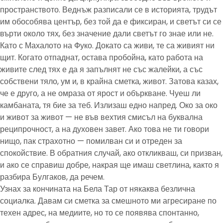
пространството. Веднъж разписали се в историята, трудът
им обособява център, без той да е фиксиран, и светът си се
върти около тях, без значение дали светът го знае или не.
Като с Махалото на Фуко. Докато са живи, те са живият ни
щит. Когато отпаднат, остава пробойна, като работа на
живите след тях е да я запълнят не със жалейки, а със
собствени тяло, ум и, в крайна сметка, живот. Затова казах,
че е друго, а не омраза от ярост и объркване. Чуеш ли
камбаната, тя бие за теб. Излизаш едно напред. Око за око
и живот за живот — не във вехтия смисъл на буквална
реципрочност, а на духовен завет. Ако това не ти говори
нищо, пак страхотно — помилван си и отреден за
спокойствие. В обратния случай, ако откликваш, си призван,
и ако се справиш добре, накрая ще имаш светлина, както я
разбира Булгаков, да речем.
Узнах за кончината на Бела Тар от някаква безлична
социалка. Давам си сметка за смешното ми агресиране по
техен адрес, на медиите, но то се появява спонтанно,