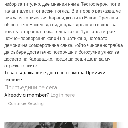
избор за титуляр, две мнения няма. Тестостерон, пот и
талант шуртят от всеки поглед. В интервю разказва, че
вижда историческия Караваджо като Елвис Пресли и
общо взето можеш да видиш, как дословно използва
това за отправна точка в играта си. Луи Гарел играе
нежно-перверзния копой на Ватикана, неговата
демонична хомоеротична сянка, който чиновник трябва
да събере достатъчно позорящи и богохулни улики за
досието на Караваджо, преди да реши дали да му
отреже топките
Това съдържание е достъпно само за Премиум
членове.
Присъедини се сега
Already a member?
Log in here
Continue Reading