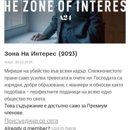
Зона На Интерес (2023)
Anton
26.02.2025
Мирише на убийство във всеки кадър. Снежночистото
пране само усилва тревогата в очите ни. Господата са
изрядни, добре образовани, с маниери и обноски както
подобава - перфектните поданици на всяко едно
общество по света.
Това съдържание е достъпно само за Премиум
членове.
Присъедини се сега
Already a member?
Log in here