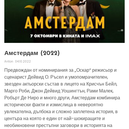
Амстердам (2022)
Anton
04.10.2022
Предвождан от номинирания за „Оскар“ режисьор и
сценарист Дейвид О. Ръсел и умопомрачителен,
звезден актьорски състав в лицето на Крисчън Бейл,
Марго Роби, Джон Дейвид Уошингтън, Рами Малек,
Робърт Де Ниро и много други, Амстердам комбинира
исторически факти и измислица в невероятно
увлекателна, дълбока и сложно заплетена история, в
центъра на която е един от най-шокиращите и
необикновени престъпни заговори в историята на