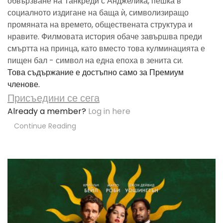
обвързване на Танкреди с Анджелика, пешка в
социалното издигане на баща ѝ, символизиращо
промяната на времето, обществената структура и
нравите. Филмовата история обаче завършва преди
смъртта на принца, като вместо това кулминацията е
пищен бал - символ на една епоха в зенита си.
Това съдържание е достъпно само за Премиум
членове.
Присъедини се сега
Already a member?
Log in here
Continue Reading