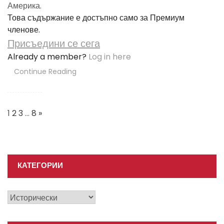
Америка.
Това съдържание е достъпно само за Премиум
членове.
Присъедини се сега
Already a member?
Log in here
Continue Reading
Posts
Navigation
1
2
3
…
8
»
КАТЕГОРИИ
Категории