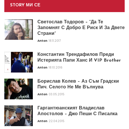
STORY МИ СЕ
Светослав Тодоров – “Да Те
Запомнят С Добро Е Риск И За Двете
Страни”
Anton
18.11.2017
Константин Трендафилов Преди
Истерията Папи Ханс И VIP Brother
Anton
18.10.2016
Борислав Колев – Аз Съм Градски
Пич. Селото Не Ме Вълнува
Anton
03.05.2015
Гаргантюанският Владислав
Апостолов – Джо Пеши С Писалка
Anton
22.04.2015