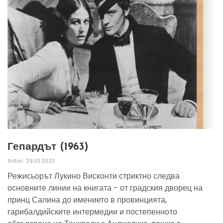
Гепардът (1963)
Anton
29.03.2023
Режисьорът Лукино Висконти стриктно следва
основните линии на книгата - от градския дворец на
принц Салина до имението в провинцията,
гарибалдийските интермедии и постепенното