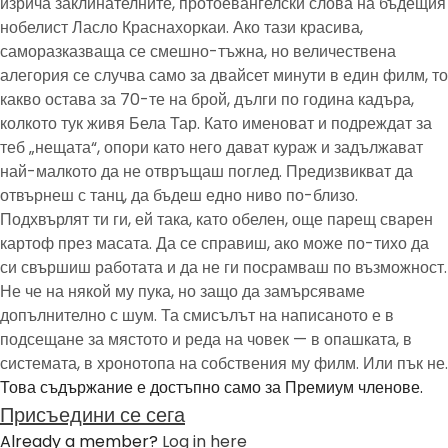
изрича заклинателните, протоевангелски слова на бъдещия
нобелист Ласло Краснахоркаи. Ако тази красива,
саморазказваща се смешно-тъжна, но величествена
алегория се случва само за двайсет минути в един филм, то
какво остава за 70-те на брой, дълги по година кадъра,
колкото тук живя Бела Тар. Като именоват и подреждат за
теб „нещата“, опори като него дават кураж и задължават
най-малкото да не отвръщаш поглед. Предизвикват да
отвърнеш с танц, да бъдеш едно ниво по-близо.
Подхвърлят ти ги, ей така, като обелен, още парещ сварен
картоф през масата. Да се справиш, ако може по-тихо да
си свършиш работата и да не ги посрамваш по възможност.
Не че на някой му пука, но защо да замърсяваме
допълнително с шум. Та смисълът на написаното е в
подсещане за мястото и реда на човек — в опашката, в
системата, в хронотопа на собствения му филм. Или пък не.
Това съдържание е достъпно само за Премиум членове.
Присъедини се сега
Already a member?
Log in here