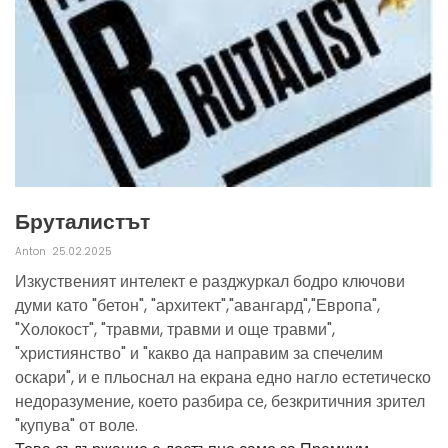
Бруталистът
Anton
25.02.2025
Изкуственият интелект е разджуркал бодро ключови
думи като "бетон", "архитект","авангард","Европа",
"Холокост", "травми, травми и още травми",
"християнство" и "какво да направим за спечелим
оскари", и е пльоснал на екрана едно нагло естетическо
недоразумение, което разбира се, безкритичния зрител
"купува" от воле.