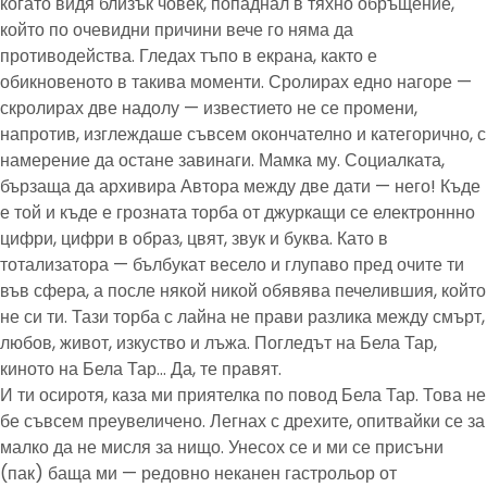
когато видя близък човек, попаднал в тяхно обръщение,
който по очевидни причини вече го няма да
противодейства. Гледах тъпо в екрана, както е
обикновеното в такива моменти. Сролирах едно нагоре —
скролирах две надолу — известието не се промени,
напротив, изглеждаше съвсем окончателно и категорично, с
намерение да остане завинаги. Мамка му. Социалката,
бързаща да архивира Автора между две дати — него! Къде
е той и къде е грозната торба от джуркащи се електроннно
цифри, цифри в образ, цвят, звук и буква. Като в
тотализатора — бълбукат весело и глупаво пред очите ти
във сфера, а после някой никой обявява печелившия, който
не си ти. Тази торба с лайна не прави разлика между смърт,
любов, живот, изкуство и лъжа. Погледът на Бела Тар,
киното на Бела Тар… Да, те правят.
И ти осиротя, каза ми приятелка по повод Бела Тар. Това не
бе съвсем преувеличено. Легнах с дрехите, опитвайки се за
малко да не мисля за нищо. Унесох се и ми се присъни
(пак) баща ми — редовно неканен гастрольор от