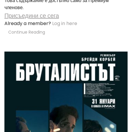
Това съдържание е достъпно само за Премиум
членове.
Присъедини се сега
Already a member?
Log in here
Continue Reading