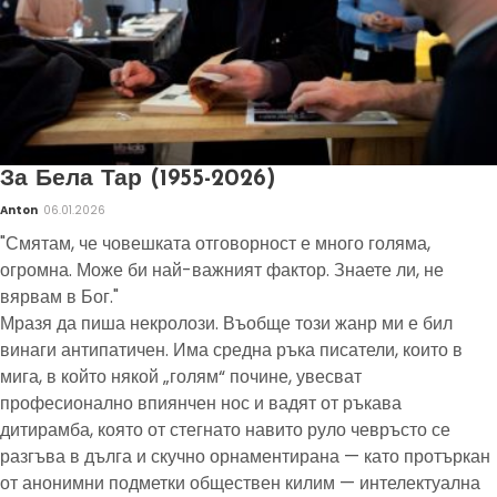
За Бела Тар (1955-2026)
Anton
06.01.2026
"Смятам, че човешката отговорност е много голяма,
огромна. Може би най-важният фактор. Знаете ли, не
вярвам в Бог."
Мразя да пиша некролози. Въобще този жанр ми е бил
винаги антипатичен. Има средна ръка писатели, които в
мига, в който някой „голям“ почине, увесват
професионално впиянчен нос и вадят от ръкава
дитирамба, която от стегнато навито руло чевръсто се
разгъва в дълга и скучно орнаментирана — като протъркан
от анонимни подметки обществен килим — интелектуална