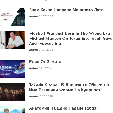
Знам Какво Направи Миналото Лято
Anton
24.07.2025
Maybe I Was Just Born In The Wrong Era’:
Michael Madsen On Tarantino, Tough Guys
And Typecasting
Anton
04.07.2025
Елио От Земята
Anton
04.07.2025
Takeshi Kitano: „В Японското Общество
Има Различни Форми На Куирност“
Anton
10.06.2025
Анатомия На Едно Падане (2023)