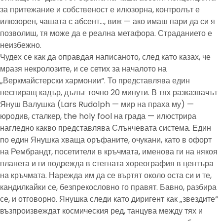
за притежание и собственост е илюзорна, контролът е
илюзорен, чашата с абсент…, виж — ако имаш пари да си я
позволиш, тя може да е реална метафора. Страданието е
неизбежно.
Чудех се как да оправдая написаното, след като казах, че
мразя некролозите, и се сетих за началото на
„Веркмайстерски хармонии“. То представлява един
неспиращ кадър, дълъг точно 20 минути. В тях разказвачът
Януш Валушка (Lars Rudolph — мир на праха му) —
юродив, сталкер, the holy fool на града — илюстрира
нагледно какво представлява Слънчевата система. Един
по един Янушка хваща оръфаните, очукани, като в офорт
на Рембрандт, посетители в кръчмата, именова ги на някоя
планета и ги подрежда в стегната хореография в центъра
на кръчмата. Нарежда им да се въртят около оста си и те,
кандилкайки се, безпрекословно го правят. Бавно, разбира
се, и отговорно. Янушка следи като диригент как „звездите“
възпроизвеждат космическия ред, танцува между тях и