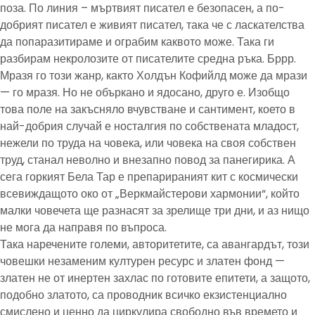
поза. По линия – мъртвият писател е безопасен, а по-
добрият писател е живият писател, така че с ласкателства
да попаразитираме и ограбим каквото може. Така ги
разбирам некролозите от писателите средна ръка. Бррр.
Мразя го този жанр, както Холдън Кофийлд може да мрази
— го мразя. Но не объркано и ядосано, друго е. Изобщо
това поле на закъсняло вчувстване и сантимент, което в
най-добрия случай е носталгия по собствената младост,
нежели по труда на човека, или човека на своя собствен
труд, станал неволно и внезапно повод за панегирика. А
сега горкият Бела Тар е препарираният кит с космически
всевиждащото око от „Веркмайстерови хармонии“, който
малки човечета ще разнасят за зрелище три дни, и аз нищо
не мога да направя по въпроса.
Така наречените големи, авторитетите, са авангардът, този
човешки незаменим културен ресурс и златен фонд —
златен не от инертен захлас по готовите епитети, а защото,
подобно златото, са проводник всичко екзистенциално
смислено и ценно да циркулира свободно във времето и