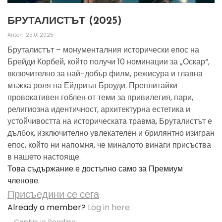
БРУТАЛИСТЪТ (2025)
Anton
25.01.2025
Бруталистът – монументалния исторически епос на
Брейди Корбей, който получи 10 номинации за „Оскар“,
включително за най-добър филм, режисура и главна
мъжка роля на Ейдриън Броуди. Преплитайки
провокативен гоблен от теми за привилегия, пари,
религиозна идентичност, архитектурна естетика и
устойчивостта на историческата травма, Бруталистът е
дълбок, изключително увлекателен и брилянтно изигран
епос, който ни напомня, че миналото винаги присъства
в нашето настояще.
Това съдържание е достъпно само за Премиум
членове.
Присъедини се сега
Already a member?
Log in here
Continue Reading