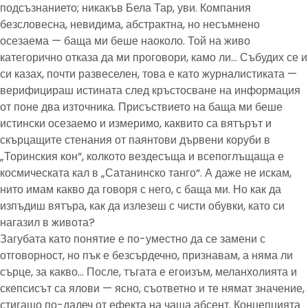
подсъзнанието; никакъв Бела Тар, уви. Компания
безсловесна, невидима, абстрактна, но несъмнено
осезаема — баща ми беше наоколо. Той на живо
категорично отказа да ми проговори, камо ли… Събудих се и
си казах, почти развеселен, това е като журналистиката —
верифицираш истината след кръстосване на информация
от поне два източника. Присъствието на баща ми беше
истински осезаемо и измеримо, каквито са вятърът и
скърцащите стенания от паянтови дървени коруби в
„Торинския кон“, колкото вездесъща и всепоглъщаща е
космическата кал в „Сатанинско танго“. А даже не искам,
нито имам какво да говоря с него, с баща ми. Но как да
изпъдиш вятъра, как да излезеш с чисти обувки, като си
нагазил в живота?
Загубата като понятие е по-уместно да се замени с
отговорност, но пък е безсърдечно, признавам, а няма ли
сърце, за какво… После, тъгата е егоизъм, меланхолията и
скепсисът са ялови — ясно, съответно и те нямат значение,
стигащо по-далеч от ефекта на чаша абсент. Концепцията