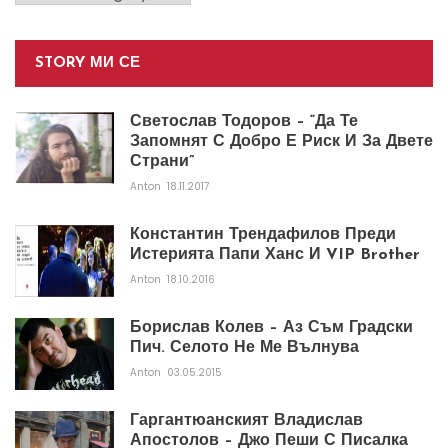
STORY МИ СЕ
Светослав Тодоров – “Да Те
Запомнят С Добро Е Риск И За Двете
Страни”
Anton
18.11.2017
Константин Трендафилов Преди
Истерията Папи Ханс И VIP Brother
Anton
18.10.2016
Борислав Колев – Аз Съм Градски
Пич. Селото Не Ме Вълнува
Anton
03.05.2015
Гаргантюанският Владислав
Апостолов – Джо Пеши С Писалка