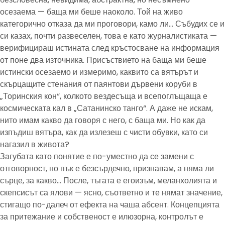
осезаема — баща ми беше наоколо. Той на живо
категорично отказа да ми проговори, камо ли… Събудих се и
си казах, почти развеселен, това е като журналистиката —
верифицираш истината след кръстосване на информация
от поне два източника. Присъствието на баща ми беше
истински осезаемо и измеримо, каквито са вятърът и
скърцащите стенания от паянтови дървени коруби в
„Торинския кон“, колкото вездесъща и всепоглъщаща е
космическата кал в „Сатанинско танго“. А даже не искам,
нито имам какво да говоря с него, с баща ми. Но как да
изпъдиш вятъра, как да излезеш с чисти обувки, като си
нагазил в живота?
Загубата като понятие е по-уместно да се замени с
отговорност, но пък е безсърдечно, признавам, а няма ли
сърце, за какво… После, тъгата е егоизъм, меланхолията и
скепсисът са ялови — ясно, съответно и те нямат значение,
стигащо по-далеч от ефекта на чаша абсент. Концепцията
за притежание и собственост е илюзорна, контролът е