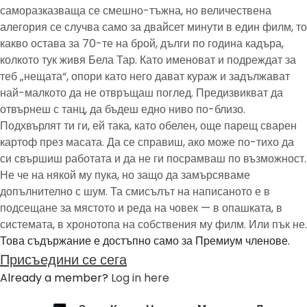
саморазказваща се смешно-тъжна, но величествена
алегория се случва само за двайсет минути в един филм, то
какво остава за 70-те на брой, дълги по година кадъра,
колкото тук живя Бела Тар. Като именоват и подреждат за
теб „нещата“, опори като него дават кураж и задължават
най-малкото да не отвръщаш поглед. Предизвикват да
отвърнеш с танц, да бъдеш едно ниво по-близо.
Подхвърлят ти ги, ей така, като обелен, още парещ сварен
картоф през масата. Да се справиш, ако може по-тихо да
си свършиш работата и да не ги посрамваш по възможност.
Не че на някой му пука, но защо да замърсяваме
допълнително с шум. Та смисълът на написаното е в
подсещане за мястото и реда на човек — в опашката, в
системата, в хронотопа на собствения му филм. Или пък не.
Това съдържание е достъпно само за Премиум членове.
Присъедини се сега
Already a member?
Log in here