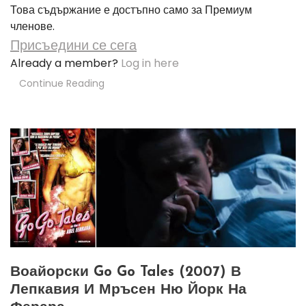
Това съдържание е достъпно само за Премиум
членове.
Присъедини се сега
Already a member?
Log in here
Continue Reading
Воайорски Go Go Tales (2007) В
Лепкавия И Мръсен Ню Йорк На