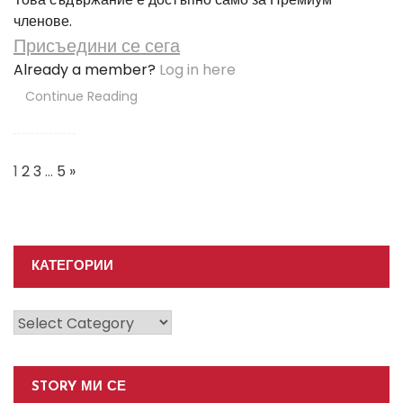
членове.
Присъедини се сега
Already a member?
Log in here
Continue Reading
Posts
Navigation
1
2
3
…
5
»
КАТЕГОРИИ
Категории
STORY МИ СЕ