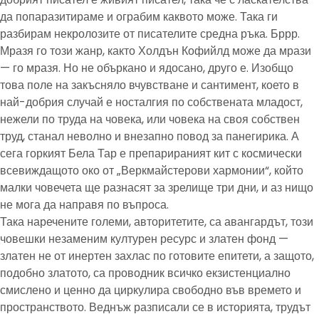
да попаразитираме и ограбим каквото може. Така ги
разбирам некролозите от писателите средна ръка. Бррр.
Мразя го този жанр, както Холдън Кофийлд може да мрази
— го мразя. Но не объркано и ядосано, друго е. Изобщо
това поле на закъсняло вчувстване и сантимент, което в
най-добрия случай е носталгия по собствената младост,
нежели по труда на човека, или човека на своя собствен
труд, станал неволно и внезапно повод за панегирика. А
сега горкият Бела Тар е препарираният кит с космически
всевиждащото око от „Веркмайстерови хармонии“, който
малки човечета ще разнасят за зрелище три дни, и аз нищо
не мога да направя по въпроса.
Така наречените големи, авторитетите, са авангардът, този
човешки незаменим културен ресурс и златен фонд —
златен не от инертен захлас по готовите епитети, а защото,
подобно златото, са проводник всичко екзистенциално
смислено и ценно да циркулира свободно във времето и
пространството. Веднъж разписали се в историята, трудът