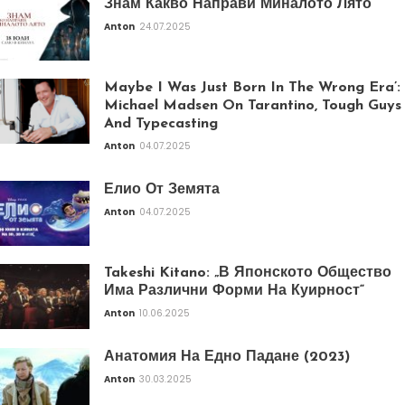
Знам Какво Направи Миналото Лято
Anton
24.07.2025
Maybe I Was Just Born In The Wrong Era’:
Michael Madsen On Tarantino, Tough Guys
And Typecasting
Anton
04.07.2025
Елио От Земята
Anton
04.07.2025
Takeshi Kitano: „В Японското Общество
Има Различни Форми На Куирност“
Anton
10.06.2025
Анатомия На Едно Падане (2023)
Anton
30.03.2025