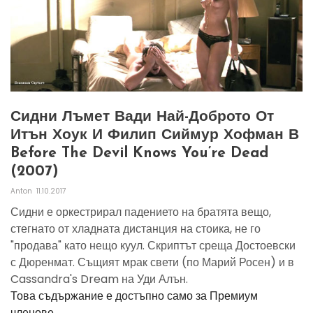
Сидни Лъмет Вади Най-Доброто От
Итън Хоук И Филип Сиймур Хофман В
Before The Devil Knows You’re Dead
(2007)
Anton
11.10.2017
Сидни е оркестрирал падението на братята вещо,
стегнато от хладната дистанция на стоика, не го
"продава" като нещо куул. Скриптът среща Достоевски
с Дюренмат. Същият мрак свети (по Марий Росен) и в
Cassandra's Dream на Уди Алън.
Това съдържание е достъпно само за Премиум
членове.