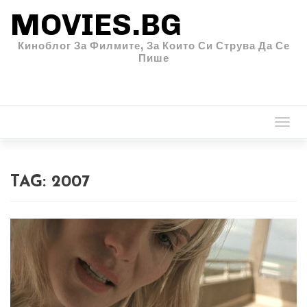
MOVIES.BG
Киноблог За Филмите, За Които Си Струва Да Се
Пише
Togg
navi
TAG:
2007