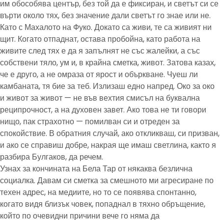
им обособява център, без той да е фиксиран, и светът си се
върти около тях, без значение дали светът го знае или не.
Като с Махалото на Фуко. Докато са живи, те са живият ни
щит. Когато отпаднат, остава пробойна, като работа на
живите след тях е да я запълнят не със жалейки, а със
собствени тяло, ум и, в крайна сметка, живот. Затова казах,
че е друго, а не омраза от ярост и объркване. Чуеш ли
камбаната, тя бие за теб. Излизаш едно напред. Око за око
и живот за живот — не във вехтия смисъл на буквална
реципрочност, а на духовен завет. Ако това не ти говори
нищо, пак страхотно — помилван си и отреден за
спокойствие. В обратния случай, ако откликваш, си призван,
и ако се справиш добре, накрая ще имаш светлина, както я
разбира Булгаков, да речем.
Узнах за кончината на Бела Тар от някаква безлична
социалка. Давам си сметка за смешното ми агресиране по
техен адрес, на медиите, но то се появява спонтанно,
когато видя близък човек, попаднал в тяхно обръщение,
който по очевидни причини вече го няма да