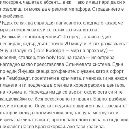
илюзорен, чашата с абсент…, виж — ако имаш пари да си я
позволиш, тя може да е реална метафора. Страданието е
неизбежно.
Чудех се как да оправдая написаното, след като казах, че
мразя некролозите, и се сетих за началото на
„Веркмайстерски хармонии“. То представлява един
неспиращ кадър, дълъг точно 20 минути. В тях разказвачът
Януш Валушка (Lars Rudolph — мир на праха му) —
юродив, сталкер, the holy fool на града — илюстрира
нагледно какво представлява Слънчевата система. Един
по един Янушка хваща оръфаните, очукани, като в офорт
на Рембрандт, посетители в кръчмата, именова ги на някоя
планета и ги подрежда в стегната хореография в центъра
на кръчмата. Нарежда им да се въртят около оста си и те,
кандилкайки се, безпрекословно го правят. Бавно, разбира
се, и отговорно. Янушка следи като диригент как „звездите“
възпроизвеждат космическия ред, танцува между тях и
изрича заклинателните, протоевангелски слова на бъдещия
нобелист Ласло Краснахоркаи. Ако тази красива,