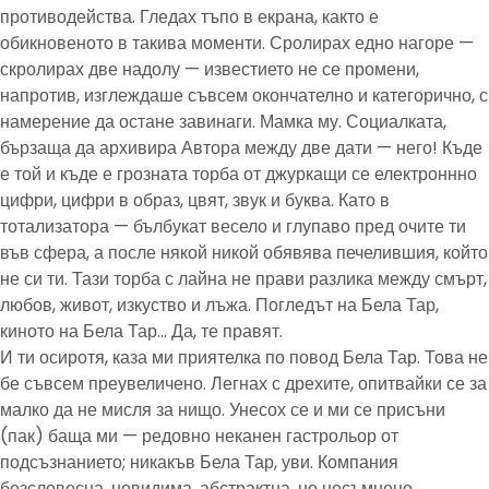
противодейства. Гледах тъпо в екрана, както е
обикновеното в такива моменти. Сролирах едно нагоре —
скролирах две надолу — известието не се промени,
напротив, изглеждаше съвсем окончателно и категорично, с
намерение да остане завинаги. Мамка му. Социалката,
бързаща да архивира Автора между две дати — него! Къде
е той и къде е грозната торба от джуркащи се електроннно
цифри, цифри в образ, цвят, звук и буква. Като в
тотализатора — бълбукат весело и глупаво пред очите ти
във сфера, а после някой никой обявява печелившия, който
не си ти. Тази торба с лайна не прави разлика между смърт,
любов, живот, изкуство и лъжа. Погледът на Бела Тар,
киното на Бела Тар… Да, те правят.
И ти осиротя, каза ми приятелка по повод Бела Тар. Това не
бе съвсем преувеличено. Легнах с дрехите, опитвайки се за
малко да не мисля за нищо. Унесох се и ми се присъни
(пак) баща ми — редовно неканен гастрольор от
подсъзнанието; никакъв Бела Тар, уви. Компания
безсловесна, невидима, абстрактна, но несъмнено