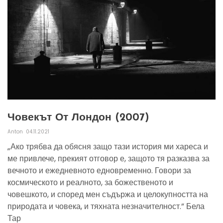
Човекът От Лондон (2007)
Anton
04.11.2021
„Ако трябва да обясня защо тази история ми хареса и
ме привлече, прекият отговор е, защото тя разказва за
вечното и ежедневното едновременно. Говори за
космическото и реалното, за божественото и
човешкото, и според мен съдържа и целокупността на
природата и човека, и тяхната незначителност.” Бела
Тар