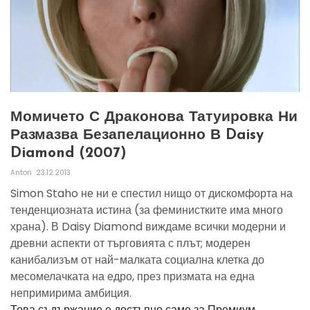
Момичето С Драконова Татуировка Ни
Размазва Безапелационно В Daisy
Diamond (2007)
Anton
23.12.2013
Simon Staho не ни е спестил нищо от дискомфорта на
тенденциозната истина (за феминистките има много
храна). В Daisy Diamond виждаме всички модерни и
древни аспекти от търговията с плът; модерен
канибализъм от най-малката социална клетка до
месомелачката на едро, през призмата на една
непримирима амбиция.
Това съдържание е достъпно само за Премиум