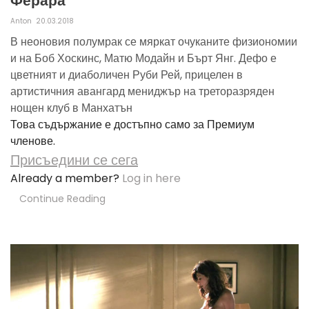
Ферара
Anton
20.03.2018
В неоновия полумрак се мяркат очуканите физиономии
и на Боб Хоскинс, Матю Модайн и Бърт Янг. Дефо е
цветният и диаболичен Руби Рей, прицелен в
артистичния авангард мениджър на треторазряден
нощен клуб в Манхатън
Това съдържание е достъпно само за Премиум
членове.
Присъедини се сега
Already a member?
Log in here
Continue Reading