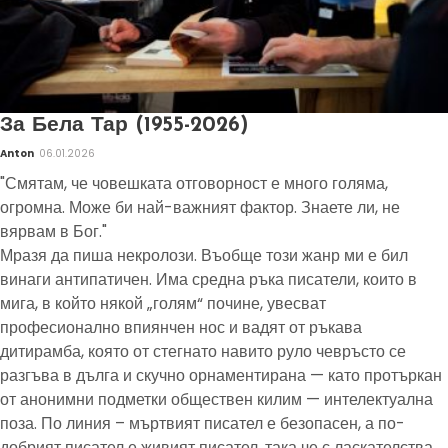
За Бела Тар (1955-2026)
Anton
06.01.2026
"Смятам, че човешката отговорност е много голяма,
огромна. Може би най-важният фактор. Знаете ли, не
вярвам в Бог."
Мразя да пиша некролози. Въобще този жанр ми е бил
винаги антипатичен. Има средна ръка писатели, които в
мига, в който някой „голям“ почине, увесват
професионално впиянчен нос и вадят от ръкава
дитирамба, която от стегнато навито руло чевръсто се
разгъва в дълга и скучно орнаментирана — като протъркан
от анонимни подметки обществен килим — интелектуална
поза. По линия – мъртвият писател е безопасен, а по-
добрият писател е живият писател, така че с ласкателства