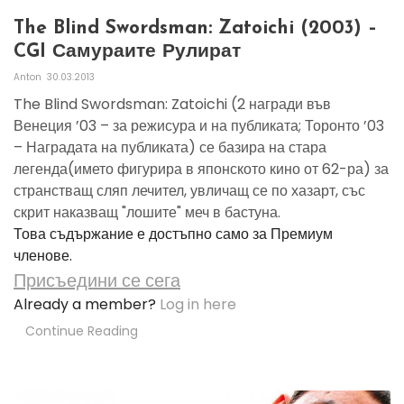
The Blind Swordsman: Zatoichi (2003) –
CGI Самураите Рулират
Anton
30.03.2013
The Blind Swordsman: Zatoichi (2 награди във
Венеция ’03 – за режисура и на публиката; Торонто ’03
– Наградата на публиката) се базира на стара
легенда(името фигурира в японското кино от 62-ра) за
странстващ сляп лечител, увличащ се по хазарт, със
скрит наказващ "лошите" меч в бастуна.
Това съдържание е достъпно само за Премиум
членове.
Присъедини се сега
Already a member?
Log in here
Continue Reading