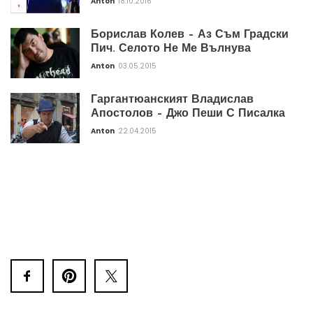
Anton
18.10.2016
Борислав Колев – Аз Съм Градски
Пич. Селото Не Ме Вълнува
Anton
03.05.2015
Гаргантюанският Владислав
Апостолов – Джо Пеши С Писалка
Anton
22.04.2015