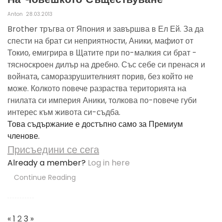
На Човешкото Съществуване
Anton
28.03.2013
Brother тръгва от Япония и завършва в Ел Ей. За да
спести на брат си неприятности, Аники, мафиот от
Токио, емигрира в Щатите при по-малкия си брат -
тясноскроен дилър на дребно. Със себе си пренася и
войната, саморазрушителният порив, без който не
може. Колкото повече разраства територията на
гнилата си империя Аники, толкова по-повече губи
интерес към живота си-съдба.
Това съдържание е достъпно само за Премиум
членове.
Присъедини се сега
Already a member?
Log in here
Continue Reading
Posts
Navigation
«
1
2
3
»