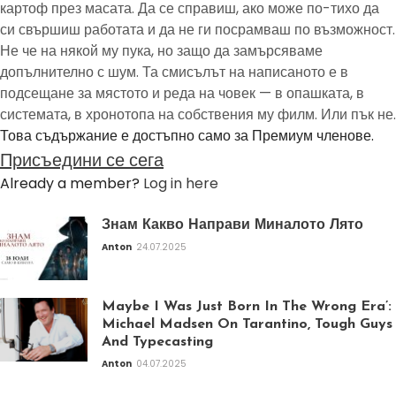
картоф през масата. Да се справиш, ако може по-тихо да
си свършиш работата и да не ги посрамваш по възможност.
Не че на някой му пука, но защо да замърсяваме
допълнително с шум. Та смисълът на написаното е в
подсещане за мястото и реда на човек — в опашката, в
системата, в хронотопа на собствения му филм. Или пък не.
Това съдържание е достъпно само за Премиум членове.
Присъедини се сега
Already a member?
Log in here
Знам Какво Направи Миналото Лято
Anton
24.07.2025
Maybe I Was Just Born In The Wrong Era’:
Michael Madsen On Tarantino, Tough Guys
And Typecasting
Anton
04.07.2025