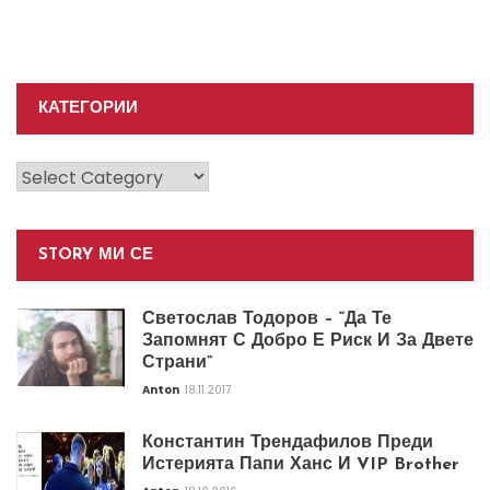
КАТЕГОРИИ
Категории
STORY МИ СЕ
Светослав Тодоров – “Да Те
Запомнят С Добро Е Риск И За Двете
Страни”
Anton
18.11.2017
Константин Трендафилов Преди
Истерията Папи Ханс И VIP Brother