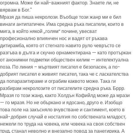
огромна. Може би най-важният фактор. Знаете ли, не
вярвам в Бог."
Мразя да пиша некролози. Въобще този жанр ми е бил
винаги антипатичен. Има средна ръка писатели, които в
мига, в който някой „голям“ почине, увесват
професионално впиянчен нос и вадят от ръкава
дитирамба, която от стегнато навито руло чевръсто се
разгъва в дълга и скучно орнаментирана — като протъркан
от анонимни подметки обществен килим — интелектуална
поза. По линия – мъртвият писател е безопасен, а по-
добрият писател е живият писател, така че с ласкателства
да попаразитираме и ограбим каквото може. Така ги
разбирам некролозите от писателите средна ръка. Бррр.
Мразя го този жанр, както Холдън Кофийлд може да мрази
— го мразя. Но не объркано и ядосано, друго е. Изобщо
това поле на закъсняло вчувстване и сантимент, което в
най-добрия случай е носталгия по собствената младост,
нежели по труда на човека, или човека на своя собствен
труд, станал неволно и внезапно повод за панегирика. А