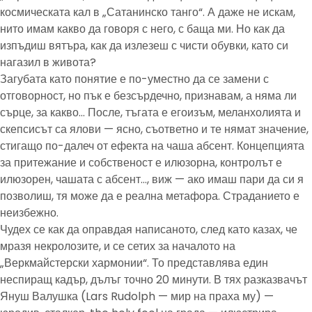
космическата кал в „Сатанинско танго“. А даже не искам,
нито имам какво да говоря с него, с баща ми. Но как да
изпъдиш вятъра, как да излезеш с чисти обувки, като си
нагазил в живота?
Загубата като понятие е по-уместно да се замени с
отговорност, но пък е безсърдечно, признавам, а няма ли
сърце, за какво… После, тъгата е егоизъм, меланхолията и
скепсисът са ялови — ясно, съответно и те нямат значение,
стигащо по-далеч от ефекта на чаша абсент. Концепцията
за притежание и собственост е илюзорна, контролът е
илюзорен, чашата с абсент…, виж — ако имаш пари да си я
позволиш, тя може да е реална метафора. Страданието е
неизбежно.
Чудех се как да оправдая написаното, след като казах, че
мразя некролозите, и се сетих за началото на
„Веркмайстерски хармонии“. То представлява един
неспиращ кадър, дълъг точно 20 минути. В тях разказвачът
Януш Валушка (Lars Rudolph — мир на праха му) —