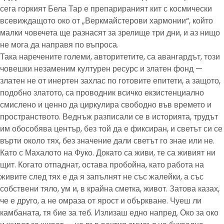
сега горкият Бела Тар е препарираният кит с космически
всевиждащото око от „Веркмайстерови хармонии“, който
малки човечета ще разнасят за зрелище три дни, и аз нищо
не мога да направя по въпроса.
Така наречените големи, авторитетите, са авангардът, този
човешки незаменим културен ресурс и златен фонд —
златен не от инертен захлас по готовите епитети, а защото,
подобно златото, са проводник всичко екзистенциално
смислено и ценно да циркулира свободно във времето и
пространството. Веднъж разписали се в историята, трудът
им обособява център, без той да е фиксиран, и светът си се
върти около тях, без значение дали светът го знае или не.
Като с Махалото на Фуко. Докато са живи, те са живият ни
щит. Когато отпаднат, остава пробойна, като работа на
живите след тях е да я запълнят не със жалейки, а със
собствени тяло, ум и, в крайна сметка, живот. Затова казах,
че е друго, а не омраза от ярост и объркване. Чуеш ли
камбаната, тя бие за теб. Излизаш едно напред. Око за око