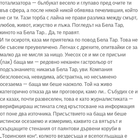
тотализатора — бълбукат весело и глупаво пред очите ти
във сфера, а после някой никой обявява печелившия, който
не си ти. Тази торба с лайна не прави разлика между смърт,
любов, живот, изкуство и лъжа. Погледът на Бела Тар,
киното на Бела Тар… Да, те правят.
И ти осиротя, каза ми приятелка по повод Бела Тар. Това не
бе съвсем преувеличено. Легнах с дрехите, опитвайки се за
малко да не мисля за нищо. Унесох се и ми се присъни
(пак) баща ми — редовно неканен гастрольор от
подсъзнанието; никакъв Бела Тар, уви. Компания
безсловесна, невидима, абстрактна, но несъмнено
осезаема — баща ми беше наоколо. Той на живо
категорично отказа да ми проговори, камо ли… Събудих се и
си казах, почти развеселен, това е като журналистиката —
верифицираш истината след кръстосване на информация
от поне два източника. Присъствието на баща ми беше
истински осезаемо и измеримо, каквито са вятърът и
скърцащите стенания от паянтови дървени коруби в
„Торинския кон“, колкото вездесъща и всепоглъщаща е