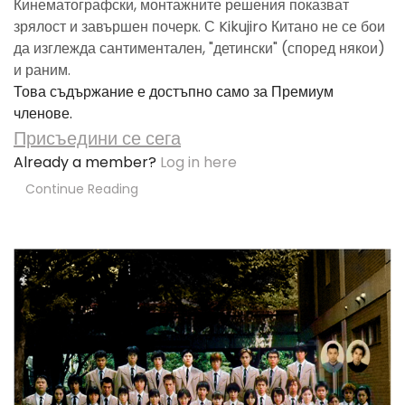
Кинематографски, монтажните решения показват
зрялост и завършен почерк. С Kikujiro Китано не се бои
да изглежда сантиментален, "детински" (според някои)
и раним.
Това съдържание е достъпно само за Премиум
членове.
Присъедини се сега
Already a member?
Log in here
Continue Reading