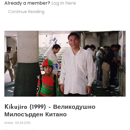
Already a member?
Log in here
Continue Reading
Kikujiro (1999) – Великодушно
Милосърден Китано
Anton
03.04.2013