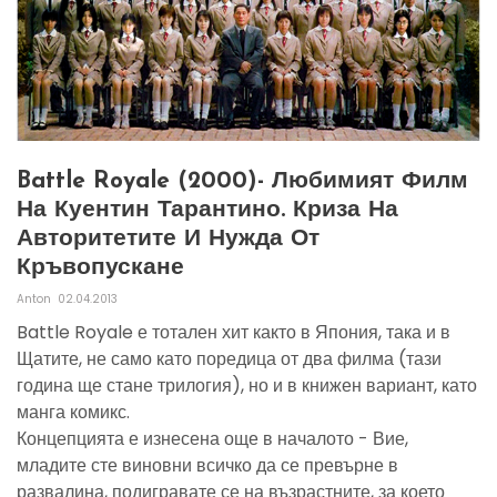
Battle Royale (2000)- Любимият Филм
На Куентин Тарантино. Криза На
Авторитетите И Нужда От
Кръвопускане
Anton
02.04.2013
Battle Royale е тотален хит както в Япония, така и в
Щатите, не само като поредица от два филма (тази
година ще стане трилогия), но и в книжен вариант, като
манга комикс.
Концепцията е изнесена още в началото - Вие,
младите сте виновни всичко да се превърне в
развалина, подигравате се на възрастните, за което