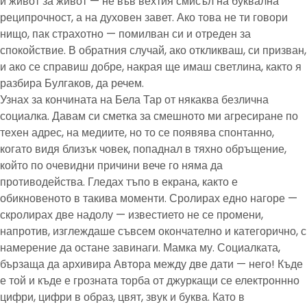
и живот за живот — не във вехтия смисъл на буквална
реципрочност, а на духовен завет. Ако това не ти говори
нищо, пак страхотно — помилван си и отреден за
спокойствие. В обратния случай, ако откликваш, си призван,
и ако се справиш добре, накрая ще имаш светлина, както я
разбира Булгаков, да речем.
Узнах за кончината на Бела Тар от някаква безлична
социалка. Давам си сметка за смешното ми агресиране по
техен адрес, на медиите, но то се появява спонтанно,
когато видя близък човек, попаднал в тяхно обръщение,
който по очевидни причини вече го няма да
противодейства. Гледах тъпо в екрана, както е
обикновеното в такива моменти. Сролирах едно нагоре —
скролирах две надолу — известието не се промени,
напротив, изглеждаше съвсем окончателно и категорично, с
намерение да остане завинаги. Мамка му. Социалката,
бързаща да архивира Автора между две дати — него! Къде
е той и къде е грозната торба от джуркащи се електроннно
цифри, цифри в образ, цвят, звук и буква. Като в