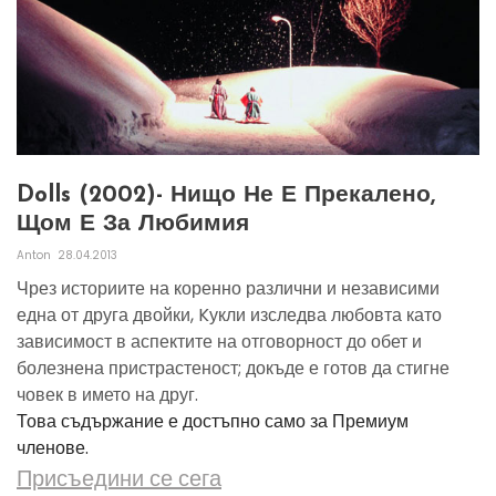
Dolls (2002)- Нищо Не Е Прекалено,
Щом Е За Любимия
Anton
28.04.2013
Чрез историите на коренно различни и независими
една от друга двойки, Kукли изследва любовта като
зависимост в аспектите на отговорност до обет и
болезнена пристрастеност; докъде е готов да стигне
човек в името на друг.
Това съдържание е достъпно само за Премиум
членове.
Присъедини се сега