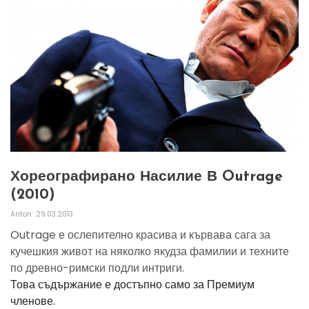
Хореографирано Насилие В Outrage
(2010)
Anton
29.03.2013
Outrage е ослепително красива и кървава сага за
кучешкия живот на няколко якудза фамилии и техните
по древно-римски подли интриги.
Това съдържание е достъпно само за Премиум
членове.