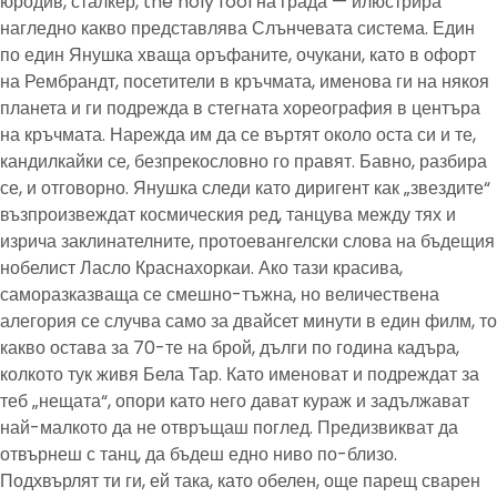
юродив, сталкер, the holy fool на града — илюстрира
нагледно какво представлява Слънчевата система. Един
по един Янушка хваща оръфаните, очукани, като в офорт
на Рембрандт, посетители в кръчмата, именова ги на някоя
планета и ги подрежда в стегната хореография в центъра
на кръчмата. Нарежда им да се въртят около оста си и те,
кандилкайки се, безпрекословно го правят. Бавно, разбира
се, и отговорно. Янушка следи като диригент как „звездите“
възпроизвеждат космическия ред, танцува между тях и
изрича заклинателните, протоевангелски слова на бъдещия
нобелист Ласло Краснахоркаи. Ако тази красива,
саморазказваща се смешно-тъжна, но величествена
алегория се случва само за двайсет минути в един филм, то
какво остава за 70-те на брой, дълги по година кадъра,
колкото тук живя Бела Тар. Като именоват и подреждат за
теб „нещата“, опори като него дават кураж и задължават
най-малкото да не отвръщаш поглед. Предизвикват да
отвърнеш с танц, да бъдеш едно ниво по-близо.
Подхвърлят ти ги, ей така, като обелен, още парещ сварен