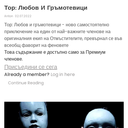
Тор: Любов И Гръмотевици
Anton
02.07.2022
Тор: Любов и гръмотевици - ново самостоятелно
приключение на един от най-важните членове на
оригиналния екип на Отмъстителите, превърнал се във
всеобщ фаворит на феновете
Това съдържание е достъпно само за Премиум
членове.
Присъедини се сега
Already a member?
Log in here
Continue Reading