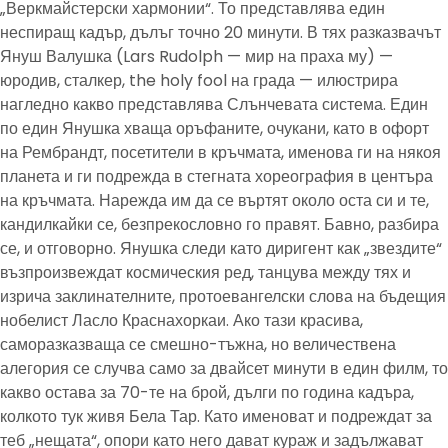
„Веркмайстерски хармонии“. То представлява един
неспиращ кадър, дълъг точно 20 минути. В тях разказвачът
Януш Валушка (Lars Rudolph — мир на праха му) —
юродив, сталкер, the holy fool на града — илюстрира
нагледно какво представлява Слънчевата система. Един
по един Янушка хваща оръфаните, очукани, като в офорт
на Рембрандт, посетители в кръчмата, именова ги на някоя
планета и ги подрежда в стегната хореография в центъра
на кръчмата. Нарежда им да се въртят около оста си и те,
кандилкайки се, безпрекословно го правят. Бавно, разбира
се, и отговорно. Янушка следи като диригент как „звездите“
възпроизвеждат космическия ред, танцува между тях и
изрича заклинателните, протоевангелски слова на бъдещия
нобелист Ласло Краснахоркаи. Ако тази красива,
саморазказваща се смешно-тъжна, но величествена
алегория се случва само за двайсет минути в един филм, то
какво остава за 70-те на брой, дълги по година кадъра,
колкото тук живя Бела Тар. Като именоват и подреждат за
теб „нещата“, опори като него дават кураж и задължават