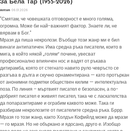
За Бела Тар (1955-2026)
Anton
06.01.2026
"Смятам, че човешката отговорност е много голяма,
огромна. Може би най-важният фактор. Знаете ли, не
вярвам в Бог."
Мразя да пиша некролози. Въобще този жанр ми е бил
винаги антипатичен. Има средна ръка писатели, които в
мига, в който някой „голям“ почине, увесват
професионално впиянчен нос и вадят от ръкава
дитирамба, която от стегнато навито руло чевръсто се
разгъва в дълга и скучно орнаментирана — като протъркан
от анонимни подметки обществен килим — интелектуална
поза. По линия – мъртвият писател е безопасен, а по-
добрият писател е живият писател, така че с ласкателства
да попаразитираме и ограбим каквото може. Така ги
разбирам некролозите от писателите средна ръка. Бррр.
Мразя го този жанр, както Холдън Кофийлд може да мрази
— го мразя. Но не объркано и ядосано, друго е. Изобщо