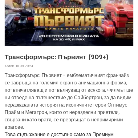
Трансформърс: Първият (2024)
Anton
10.09.2024
Трансформърс: Първият - емблематичният франчайз
се завръща на големия екран в анимационна форма,
по-впечатляващ и по-вълнуващ от всякога. Филмът ще
ни отведе на пътешествие до Сайбертрон, за да видим
неразказаната история на иконичните герои Оптимус
Прайм и Мегатрон, които от неразделни приятели,
свързани като братя, се превръщат в непримирими
врагове.
Това съдържание е достъпно само за Премиум