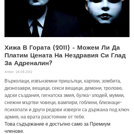
Хижа В Гората (2011) – Можем Ли Да
Платим Цената На Нездравия Си Глад
За Адреналин?
Anton
26.08.2012
Върколаци, извънземни пришълци, харпии, зомбита,
дизнозаври, вещици, секси вещици, демони, тролове,
адски създания, гигнатска змия, булка-злодей, мумии,
снежни мъртви човеци, вампири, гоблини, близнаци-
психопати и други редови изверги са държана под ключ
армия, на врата разстояние от тебе.
Това съдържание е достъпно само за Премиум
членове.