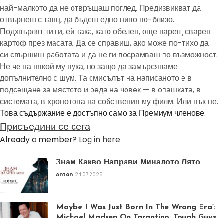
най-малкото да не отвръщаш поглед. Предизвикват да
отвърнеш с танц, да бъдеш едно ниво по-близо.
Подхвърлят ти ги, ей така, като обелен, още парещ сварен
картоф през масата. Да се справиш, ако може по-тихо да
си свършиш работата и да не ги посрамваш по възможност.
Не че на някой му пука, но защо да замърсяваме
допълнително с шум. Та смисълът на написаното е в
подсещане за мястото и реда на човек — в опашката, в
системата, в хронотопа на собствения му филм. Или пък не.
Това съдържание е достъпно само за Премиум членове.
Присъедини се сега
Already a member?
Log in here
Знам Какво Направи Миналото Лято
Anton
24.07.2025
Maybe I Was Just Born In The Wrong Era’:
Michael Madsen On Tarantino, Tough Guys