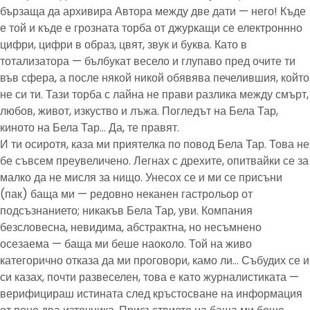
бързаща да архивира Автора между две дати — него! Къде
е той и къде е грозната торба от джуркащи се електроннно
цифри, цифри в образ, цвят, звук и буква. Като в
тотализатора — бълбукат весело и глупаво пред очите ти
във сфера, а после някой никой обявява печелившия, който
не си ти. Тази торба с лайна не прави разлика между смърт,
любов, живот, изкуство и лъжа. Погледът на Бела Тар,
киното на Бела Тар… Да, те правят.
И ти осиротя, каза ми приятелка по повод Бела Тар. Това не
бе съвсем преувеличено. Легнах с дрехите, опитвайки се за
малко да не мисля за нищо. Унесох се и ми се присъни
(пак) баща ми — редовно неканен гастрольор от
подсъзнанието; никакъв Бела Тар, уви. Компания
безсловесна, невидима, абстрактна, но несъмнено
осезаема — баща ми беше наоколо. Той на живо
категорично отказа да ми проговори, камо ли… Събудих се и
си казах, почти развеселен, това е като журналистиката —
верифицираш истината след кръстосване на информация