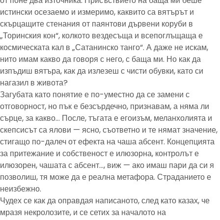
от поне два източника. Присъствието на баща ми беше
истински осезаемо и измеримо, каквито са вятърът и
скърцащите стенания от паянтови дървени коруби в
„Торинския кон“, колкото вездесъща и всепоглъщаща е
космическата кал в „Сатанинско танго“. А даже не искам,
нито имам какво да говоря с него, с баща ми. Но как да
изпъдиш вятъра, как да излезеш с чисти обувки, като си
нагазил в живота?
Загубата като понятие е по-уместно да се замени с
отговорност, но пък е безсърдечно, признавам, а няма ли
сърце, за какво… После, тъгата е егоизъм, меланхолията и
скепсисът са ялови — ясно, съответно и те нямат значение,
стигащо по-далеч от ефекта на чаша абсент. Концепцията
за притежание и собственост е илюзорна, контролът е
илюзорен, чашата с абсент…, виж — ако имаш пари да си я
позволиш, тя може да е реална метафора. Страданието е
неизбежно.
Чудех се как да оправдая написаното, след като казах, че
мразя некролозите, и се сетих за началото на