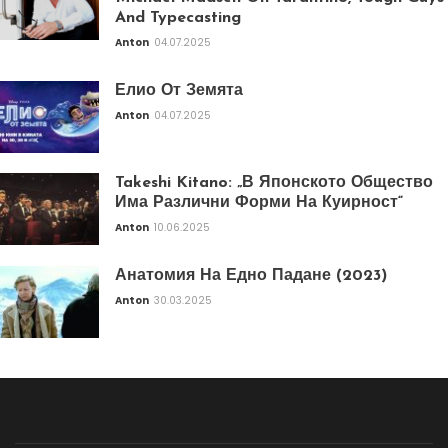
And Typecasting
Anton
04.07.2025
Елио От Земята
Anton
04.07.2025
Takeshi Kitano: „В Японското Общество
Има Различни Форми На Куирност“
Anton
10.06.2025
Анатомия На Едно Падане (2023)
Anton
30.03.2025