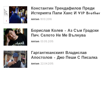
Константин Трендафилов Преди
Истерията Папи Ханс И VIP Brother
Anton
18.10.2016
Борислав Колев – Аз Съм Градски
Пич. Селото Не Ме Вълнува
Anton
03.05.2015
Гаргантюанският Владислав
Апостолов – Джо Пеши С Писалка
Anton
22.04.2015