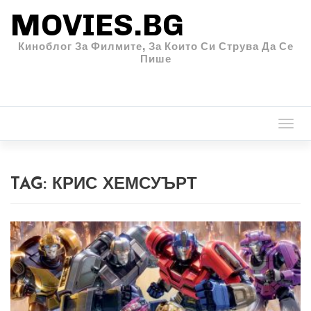
MOVIES.BG
Киноблог За Филмите, За Които Си Струва Да Се
Пише
Togg
navi
TAG:
КРИС ХЕМСУЪРТ