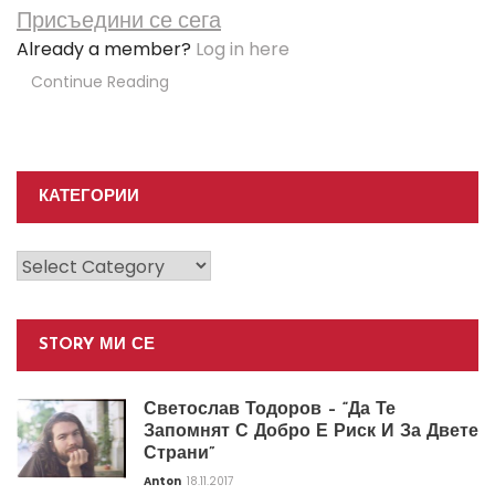
Присъедини се сега
Already a member?
Log in here
Continue Reading
КАТЕГОРИИ
Категории
STORY МИ СЕ
Светослав Тодоров – “Да Те
Запомнят С Добро Е Риск И За Двете
Страни”
Anton
18.11.2017