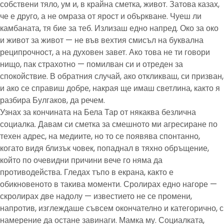
собствени тяло, ум и, в крайна сметка, живот. Затова казах,
че е друго, а не омраза от ярост и объркване. Чуеш ли
камбаната, тя бие за теб. Излизаш едно напред. Око за око
и живот за живот — не във вехтия смисъл на буквална
реципрочност, а на духовен завет. Ако това не ти говори
нищо, пак страхотно — помилван си и отреден за
спокойствие. В обратния случай, ако откликваш, си призван,
и ако се справиш добре, накрая ще имаш светлина, както я
разбира Булгаков, да речем.
Узнах за кончината на Бела Тар от някаква безлична
социалка. Давам си сметка за смешното ми агресиране по
техен адрес, на медиите, но то се появява спонтанно,
когато видя близък човек, попаднал в тяхно обръщение,
който по очевидни причини вече го няма да
противодейства. Гледах тъпо в екрана, както е
обикновеното в такива моменти. Сролирах едно нагоре —
скролирах две надолу — известието не се промени,
напротив, изглеждаше съвсем окончателно и категорично, с
намерение да остане завинаги. Мамка му. Социалката,