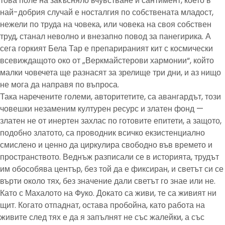
това поле на закъсняло вчувстване и сантимент, което в
най-добрия случай е носталгия по собствената младост,
нежели по труда на човека, или човека на своя собствен
труд, станал неволно и внезапно повод за панегирика. А
сега горкият Бела Тар е препарираният кит с космически
всевиждащото око от „Веркмайстерови хармонии“, който
малки човечета ще разнасят за зрелище три дни, и аз нищо
не мога да направя по въпроса.
Така наречените големи, авторитетите, са авангардът, този
човешки незаменим културен ресурс и златен фонд —
златен не от инертен захлас по готовите епитети, а защото,
подобно златото, са проводник всичко екзистенциално
смислено и ценно да циркулира свободно във времето и
пространството. Веднъж разписали се в историята, трудът
им обособява център, без той да е фиксиран, и светът си се
върти около тях, без значение дали светът го знае или не.
Като с Махалото на Фуко. Докато са живи, те са живият ни
щит. Когато отпаднат, остава пробойна, като работа на
живите след тях е да я запълнят не със жалейки, а със