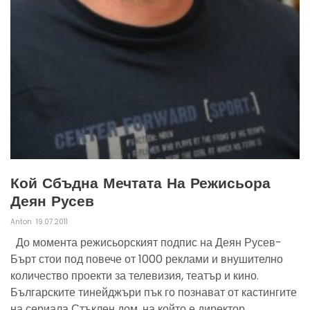
Кой Сбъдна Мечтата На Режисьора
Деян Русев
Anton
19.07.2011
До момента режисьорският подпис на Деян Русев-
Бърт стои под повече от 1000 реклами и внушително
количество проекти за телевизия, театър и кино.
Българските тинейджъри пък го познават от кастингите
на сериала Стъклен дом, на който е директор....