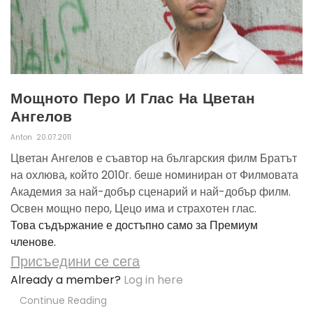
Мощното Перо И Глас На Цветан
Ангелов
Anton
20.07.2011
Цветан Ангелов е съавтор на българския филм Братът
на охлюва, който 2010г. беше номиниран от Филмовата
Академия за най-добър сценарий и най-добър филм.
Освен мощно перо, Цецо има и страхотен глас.
Това съдържание е достъпно само за Премиум
членове.
Присъедини се сега
Already a member?
Log in here
Continue Reading