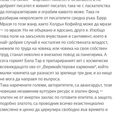
добрият писател е живият писател, така че с ласкателства
да попаразитираме и ограбим каквото може. Така ги
разбирам некролозите от писателите средна ръка. Бррр.
Мразя го този жанр, както Холдън Кофийлд може да мрази
— го мразя. Но не объркано и ядосано, друго е. Изобщо
това поле на закъсняло вчувстване и сантимент, което в
най-добрия случай е носталгия по собствената младост,
нежели по труда на човека, или човека на своя собствен
труд, станал неволно и внезапно повод за панегирика. А
сега горкият Бела Тар е препарираният кит с космически
всевиждащото око от „Веркмайстерови хармонии“, който
малки човечета ще разнасят за зрелище три дни, и аз нищо
не мога да направя по въпроса.
Така наречените големи, авторитетите, са авангардът, този
човешки незаменим културен ресурс и златен фонд —
златен не от инертен захлас по готовите епитети, а защото,
подобно златото, са проводник всичко екзистенциално
смислено и ценно да циркулира свободно във времето и