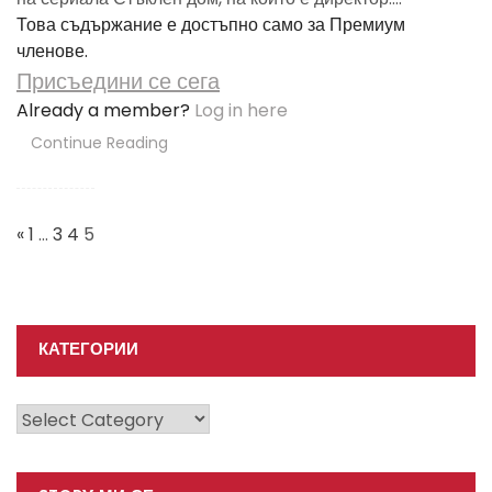
Това съдържание е достъпно само за Премиум
членове.
Присъедини се сега
Already a member?
Log in here
Continue Reading
Posts
Navigation
«
1
…
3
4
5
КАТЕГОРИИ
Категории