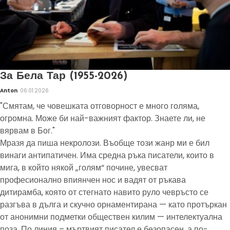
За Бела Тар (1955-2026)
Anton
06.01.2026
"Смятам, че човешката отговорност е много голяма,
огромна. Може би най-важният фактор. Знаете ли, не
вярвам в Бог."
Мразя да пиша некролози. Въобще този жанр ми е бил
винаги антипатичен. Има средна ръка писатели, които в
мига, в който някой „голям“ почине, увесват
професионално впиянчен нос и вадят от ръкава
дитирамба, която от стегнато навито руло чевръсто се
разгъва в дълга и скучно орнаментирана — като протъркан
от анонимни подметки обществен килим — интелектуална
поза. По линия – мъртвият писател е безопасен, а по-