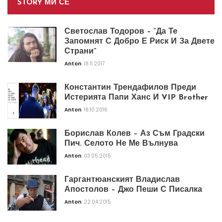
STORY МИ СЕ
Светослав Тодоров – “Да Те
Запомнят С Добро Е Риск И За Двете
Страни”
Anton
18.11.2017
Константин Трендафилов Преди
Истерията Папи Ханс И VIP Brother
Anton
18.10.2016
Борислав Колев – Аз Съм Градски
Пич. Селото Не Ме Вълнува
Anton
03.05.2015
Гаргантюанският Владислав
Апостолов – Джо Пеши С Писалка
Anton
22.04.2015