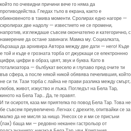
който по очевидни причини вече го няма да
противодейства. Гледах тъпо в екрана, както е
обикновеното в такива моменти. Сролирах едно нагоре —
скролирах две надолу — известието не се промени,
напротив, изглеждаше съвсем окончателно и категорично, с
намерение да остане завинаги. Мамка му. Социалката,
бързаща да архивира Автора между две дати — него! Къде
е той и къде е грозната торба от джуркащи се електроннно
цифри, цифри в образ, цвят, звук и буква. Като в
тотализатора — бълбукат весело и глупаво пред очите ти
във сфера, а после някой никой обявява печелившия, който
не си ти. Тази торба с лайна не прави разлика между смърт,
любов, живот, изкуство и лъжа. Погледът на Бела Тар,
киното на Бела Тар… Да, те правят.
И ти осиротя, каза ми приятелка по повод Бела Тар. Това не
бе съвсем преувеличено. Легнах с дрехите, опитвайки се за
малко да не мисля за нищо. Унесох се и ми се присъни
(пак) баща ми — редовно неканен гастрольор от
подсъзнанието; никакъв Бела Тар, уви. Компания