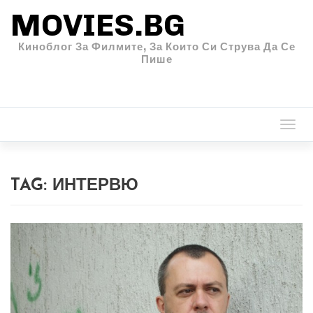
MOVIES.BG
Киноблог За Филмите, За Които Си Струва Да Се
Пише
Togg
navi
TAG:
ИНТЕРВЮ