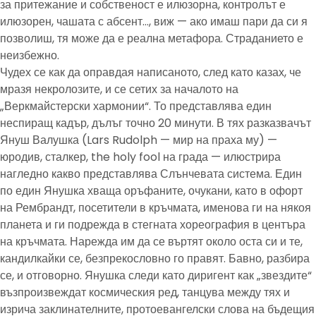
за притежание и собственост е илюзорна, контролът е
илюзорен, чашата с абсент…, виж — ако имаш пари да си я
позволиш, тя може да е реална метафора. Страданието е
неизбежно.
Чудех се как да оправдая написаното, след като казах, че
мразя некролозите, и се сетих за началото на
„Веркмайстерски хармонии“. То представлява един
неспиращ кадър, дълъг точно 20 минути. В тях разказвачът
Януш Валушка (Lars Rudolph — мир на праха му) —
юродив, сталкер, the holy fool на града — илюстрира
нагледно какво представлява Слънчевата система. Един
по един Янушка хваща оръфаните, очукани, като в офорт
на Рембрандт, посетители в кръчмата, именова ги на някоя
планета и ги подрежда в стегната хореография в центъра
на кръчмата. Нарежда им да се въртят около оста си и те,
кандилкайки се, безпрекословно го правят. Бавно, разбира
се, и отговорно. Янушка следи като диригент как „звездите“
възпроизвеждат космическия ред, танцува между тях и
изрича заклинателните, протоевангелски слова на бъдещия