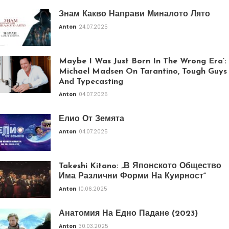
Знам Какво Направи Миналото Лято
Anton
24.07.2025
Maybe I Was Just Born In The Wrong Era’:
Michael Madsen On Tarantino, Tough Guys
And Typecasting
Anton
04.07.2025
Елио От Земята
Anton
04.07.2025
Takeshi Kitano: „В Японското Общество
Има Различни Форми На Куирност“
Anton
10.06.2025
Анатомия На Едно Падане (2023)
Anton
30.03.2025