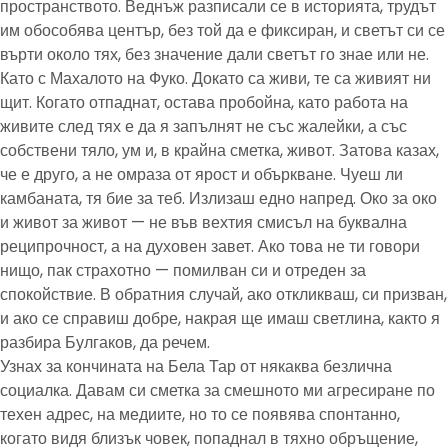
пространството. Веднъж разписали се в историята, трудът
им обособява център, без той да е фиксиран, и светът си се
върти около тях, без значение дали светът го знае или не.
Като с Махалото на Фуко. Докато са живи, те са живият ни
щит. Когато отпаднат, остава пробойна, като работа на
живите след тях е да я запълнят не със жалейки, а със
собствени тяло, ум и, в крайна сметка, живот. Затова казах,
че е друго, а не омраза от ярост и объркване. Чуеш ли
камбаната, тя бие за теб. Излизаш едно напред. Око за око
и живот за живот — не във вехтия смисъл на буквална
реципрочност, а на духовен завет. Ако това не ти говори
нищо, пак страхотно — помилван си и отреден за
спокойствие. В обратния случай, ако откликваш, си призван,
и ако се справиш добре, накрая ще имаш светлина, както я
разбира Булгаков, да речем.
Узнах за кончината на Бела Тар от някаква безлична
социалка. Давам си сметка за смешното ми агресиране по
техен адрес, на медиите, но то се появява спонтанно,
когато видя близък човек, попаднал в тяхно обръщение,