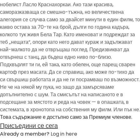
нобелист Ласло Краснахоркаи. Ако тази красива,
саморазказваща се смешно-тъжна, но величествена
алегория се случва само за двайсет минути в един филм, то
какво остава за 70-те на брой, дълги по година кадъра,
колкото тук живя Бела Тар. Като именоват и подреждат за
теб „нещата“, опори като него дават кураж и задължават
най-малкото да не отвръщаш поглед. Предизвикват да
отвърнеш с танц, да бъдеш едно ниво по-близо.
Подхвърлят ти ги, ей така, като обелен, още парещ сварен
картоф през масата. Да се справиш, ако може по-тихо да
си свършиш работата и да не ги посрамваш по възможност.
Не че на някой му пука, но защо да замърсяваме
допълнително с шум. Та смисълът на написаното е в
подсещане за мястото и реда на човек — в опашката, в
системата, в хронотопа на собствения му филм. Или пък не.
Това съдържание е достъпно само за Премиум членове.
Присъедини се сега
Already a member?
Log in here