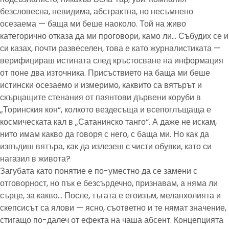
безсловесна, невидима, абстрактна, но несъмнено
осезаема — баща ми беше наоколо. Той на живо
категорично отказа да ми проговори, камо ли… Събудих се и
си казах, почти развеселен, това е като журналистиката —
верифицираш истината след кръстосване на информация
от поне два източника. Присъствието на баща ми беше
истински осезаемо и измеримо, каквито са вятърът и
скърцащите стенания от паянтови дървени коруби в
„Торинския кон“, колкото вездесъща и всепоглъщаща е
космическата кал в „Сатанинско танго“. А даже не искам,
нито имам какво да говоря с него, с баща ми. Но как да
изпъдиш вятъра, как да излезеш с чисти обувки, като си
нагазил в живота?
Загубата като понятие е по-уместно да се замени с
отговорност, но пък е безсърдечно, признавам, а няма ли
сърце, за какво… После, тъгата е егоизъм, меланхолията и
скепсисът са ялови — ясно, съответно и те нямат значение,
стигащо по-далеч от ефекта на чаша абсент. Концепцията