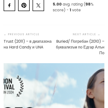
5.00
avg. rating (
98
%
score) -
1
vote
Post
Navigation
Trust (2011) – в диапазона
Buried/ Погребан (2010) –
на Hard Candy и UNA
буквализъм по Едгар Алън
По