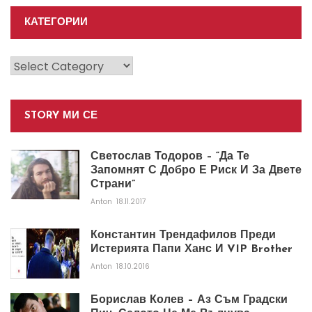
КАТЕГОРИИ
Категории
STORY МИ СЕ
Светослав Тодоров – “Да Те
Запомнят С Добро Е Риск И За Двете
Страни”
Anton
18.11.2017
Константин Трендафилов Преди
Истерията Папи Ханс И VIP Brother
Anton
18.10.2016
Борислав Колев – Аз Съм Градски