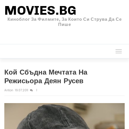
MOVIES.BG
Киноблог За Филмите, За Които Си Струва Да Се
Пише
Togg
navi
Кой Сбъдна Мечтата На
Режисьора Деян Русев
Anton
19.07.2011
1