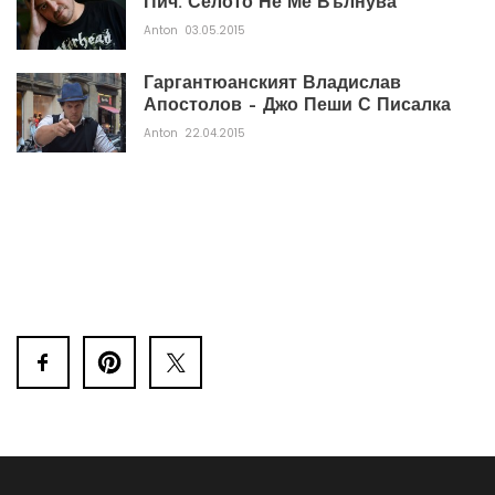
Пич. Селото Не Ме Вълнува
Anton
03.05.2015
Гаргантюанският Владислав
Апостолов – Джо Пеши С Писалка
Anton
22.04.2015