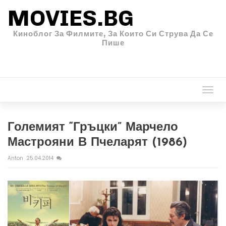
MOVIES.BG
Киноблог За Филмите, За Които Си Струва Да Се
Пише
Togg
navi
Големият “гръцки” Марчело
Мастрояни В Пчеларят (1986)
Anton
25.04.2014