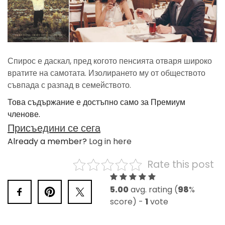
Спирос е даскал, пред когото пенсията отваря широко
вратите на самотата. Изолирането му от обществото
съвпада с разпад в семейството.
Това съдържание е достъпно само за Премиум
членове.
Присъедини се сега
Already a member?
Log in here
Rate this post
5.00
avg. rating (
98
%
score) -
1
vote