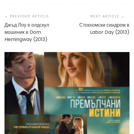
Post
Navigation
Джъд Лоу е олдскул
Стокхомски синдром в
мошеник в Dom
Labor Day (2013)
Hemingway (2013)