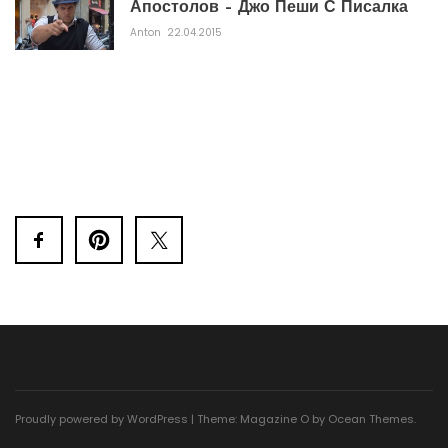
Апостолов – Джо Пеши С Писалка
Anton
22.04.2015
Proudly powered by WordPress
|
Theme: Magazine O by
Ocean Themes
.