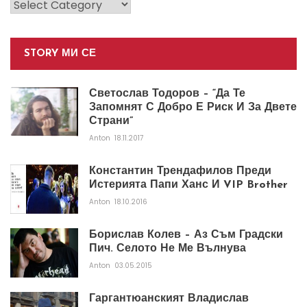
Категории
STORY МИ СЕ
Светослав Тодоров – “Да Те
Запомнят С Добро Е Риск И За Двете
Страни”
Anton
18.11.2017
Константин Трендафилов Преди
Истерията Папи Ханс И VIP Brother
Anton
18.10.2016
Борислав Колев – Аз Съм Градски
Пич. Селото Не Ме Вълнува
Anton
03.05.2015
Гаргантюанският Владислав