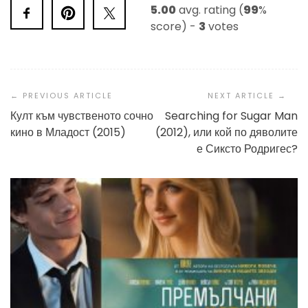
5.00
avg. rating (
99
%
score) -
3
votes
Post
Navigation
Култ към чувственото сочно
Searching for Sugar Man
кино в Младост (2015)
(2012), или кой по дяволите
е Сиксто Родригес?