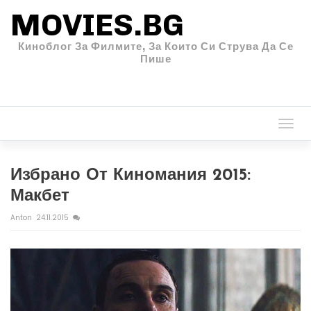
MOVIES.BG
Киноблог За Филмите, За Които Си Струва Да Се
Пише
Togg
navi
Избрано От Киномания 2015:
Макбет
Anton
24.11.2015