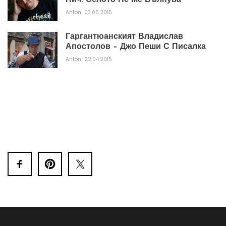
Пич. Селото Не Ме Вълнува
Anton
03.05.2015
Гаргантюанският Владислав
Апостолов – Джо Пеши С Писалка
Anton
22.04.2015