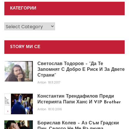
КАТЕГОРИИ
Категории
STORY МИ СЕ
Светослав Тодоров – “Да Те
Запомнят С Добро Е Риск И За Двете
Страни”
Anton
18.11.2017
Константин Трендафилов Преди
Истерията Папи Ханс И VIP Brother
Anton
18.10.2016
Борислав Колев – Аз Съм Градски