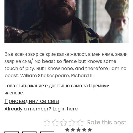
Във всеки звяр се крие капка жалост, в мен няма, значи
звяр не съм/ No beast so fierce but knows some
touch of pity. But I know none, and therefore I am no
beast. William Shakespeare, Richard III
Това съдържание е достъпно само за Премиум
членове.
Присъедини се сега
Already a member?
Log in here
Rate this post