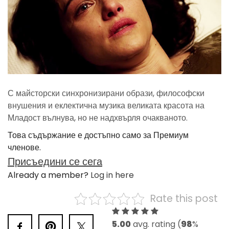
С майсторски синхронизирани образи, философски
внушения и еклектична музика великата красота на
Младост вълнува, но не надхвърля очакваното.
Това съдържание е достъпно само за Премиум
членове.
Присъедини се сега
Already a member?
Log in here
Rate this post
5.00
avg. rating (
98
%