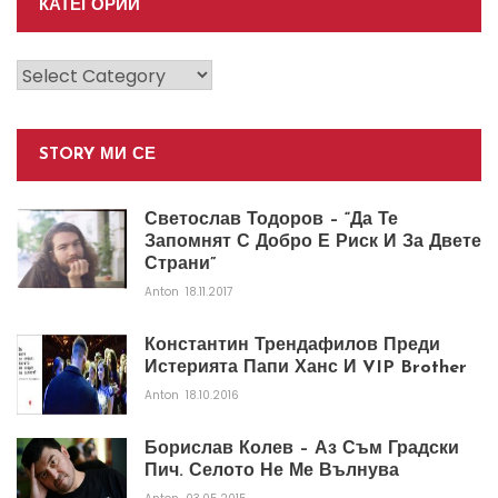
КАТЕГОРИИ
Категории
STORY МИ СЕ
Светослав Тодоров – “Да Те
Запомнят С Добро Е Риск И За Двете
Страни”
Anton
18.11.2017
Константин Трендафилов Преди
Истерията Папи Ханс И VIP Brother
Anton
18.10.2016
Борислав Колев – Аз Съм Градски
Пич. Селото Не Ме Вълнува