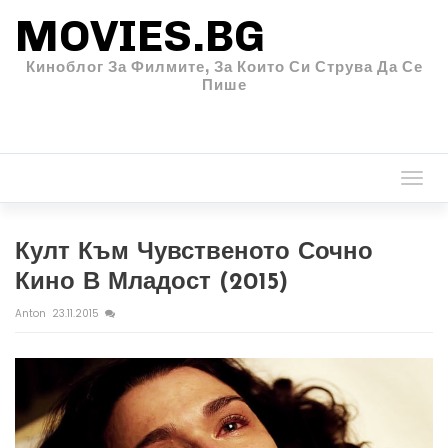
MOVIES.BG
Киноблог За Филмите, За Които Си Струва Да Се
Пише
Togg
navi
Култ Към Чувственото Сочно
Кино В Младост (2015)
Anton
23.11.2015