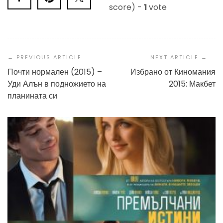
score) -
1
vote
Post
Navigation
Почти нормален (2015) –
Избрано от Киномания
Уди Алън в подножието на
2015: Макбет
планината си