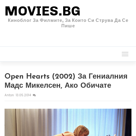
MOVIES.BG
Киноблог За Филмите, За Които Си Струва Да Се
Пише
Togg
navi
Open Hearts (2002) За Гениалния
Мадс Микелсен, Ако Обичате
Anton
13.05.2014