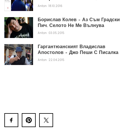
Anton
18.10.2016
Борислав Колев – Аз Съм Градски
Пич. Селото Не Ме Вълнува
Anton
03.05.2015
Гаргантюанският Владислав
Апостолов – Джо Пеши С Писалка
Anton
22.04.2015