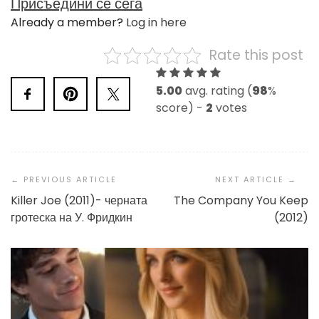
Присъедини се сега
Already a member?
Log in here
Rate this post
5.00
avg. rating (
98
%
score) -
2
votes
Post
Navigation
Killer Joe (2011)- черната
The Company You Keep
гротеска на У. Фридкин
(2012)