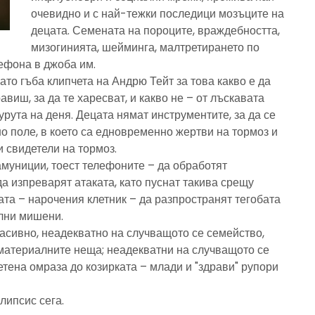
очевидно и с най-тежки последици мозъците на
децата. Семената на пороците, враждебността,
мизогинията, шейминга, малтретирането по
лефона в джоба им.
то гъба клипчета на Андрю Тейт за това какво е да
авиш, за да те харесват, и какво не – от лъскавата
рута на деня. Децата нямат инструментите, за да се
но поле, в което са едновременно жертви на тормоз и
и свидетели на тормоз.
амуниции, тоест телефоните – да обработят
а изпреварят атаката, като пуснат такива срещу
ата – нарочения клетник – да разпространят тегобата
ални мишени.
асивно, неадекватно на случващото се семейство,
 материалните неща; неадекватни на случващото се
етена омраза до козирката – млади и "здрави" рупори
липсис сега.