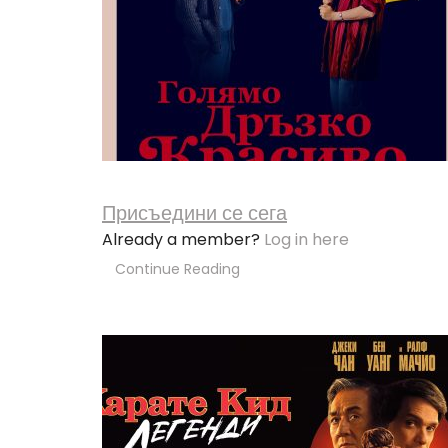
Присъедини се сега
Already a member?
Log in here
Continue Reading