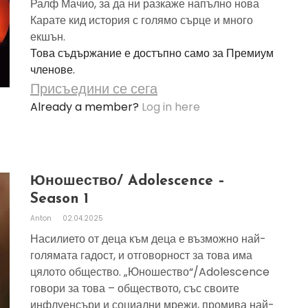
Ралф Мачио, за да ни разкаже напълно нова
Карате кид история с голямо сърце и много
екшън.
Това съдържание е достъпно само за Премиум
членове.
Присъедини се сега
Already a member?
Log in here
Юношество/ Adolescence –
Season 1
Anton
02.04.2025
Насилието от деца към деца е възможно най-
голямата гадост, и отговорност за това има
цялото общество. „Юношество“/Adolescence
говори за това – обществото, със своите
инфлуенсъри и социални мрежи, промива най-