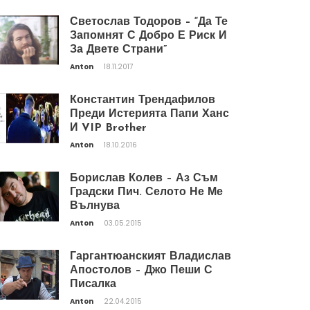
Светослав Тодоров – “Да Те
Запомнят С Добро Е Риск И
За Двете Страни”
Anton
18.11.2017
Константин Трендафилов
Преди Истерията Папи Ханс
И VIP Brother
Anton
18.10.2016
Борислав Колев – Аз Съм
Градски Пич. Селото Не Ме
Вълнува
Anton
03.05.2015
Гаргантюанският Владислав
Апостолов – Джо Пеши С
Писалка
Anton
22.04.2015