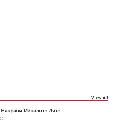
View All
 Направи Миналото Лято
025