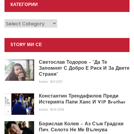
КАТЕГОРИИ
Категории
STORY МИ СЕ
Светослав Тодоров – “Да Те
Запомнят С Добро Е Риск И За Двете
Страни”
Anton
18.11.2017
Константин Трендафилов Преди
Истерията Папи Ханс И VIP Brother
Anton
18.10.2016
Борислав Колев – Аз Съм Градски
Пич. Селото Не Ме Вълнува