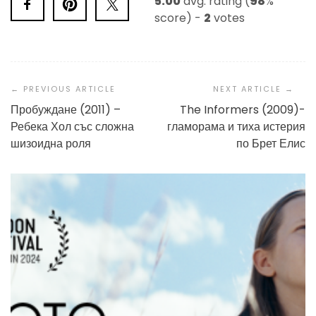
5.00
avg. rating (
98
%
score) -
2
votes
Post
Navigation
Пробуждане (2011) –
The Informers (2009)-
Ребека Хол със сложна
гламорама и тиха истерия
шизоидна роля
по Брет Елис