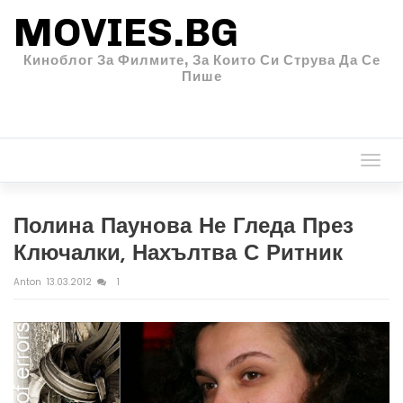
MOVIES.BG
Киноблог За Филмите, За Които Си Струва Да Се
Пише
Togg
navi
Полина Паунова Не Гледа През
Ключалки, Нахълтва С Ритник
Anton
13.03.2012
1