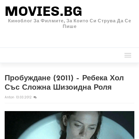
MOVIES.BG
Киноблог За Филмите, За Които Си Струва Да Се
Пише
Togg
navi
Пробуждане (2011) – Ребека Хол
Със Сложна Шизоидна Роля
Anton
13.03.2012