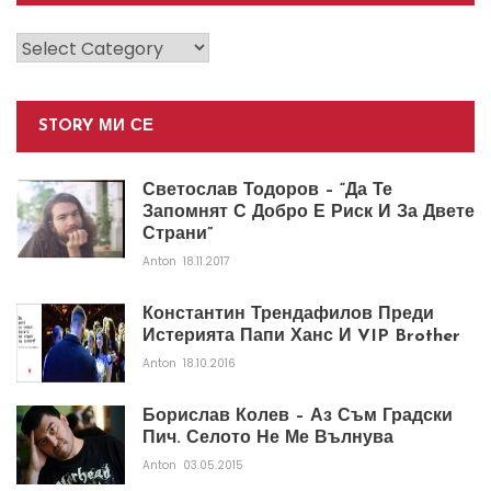
Категории
STORY МИ СЕ
Светослав Тодоров – “Да Те
Запомнят С Добро Е Риск И За Двете
Страни”
Anton
18.11.2017
Константин Трендафилов Преди
Истерията Папи Ханс И VIP Brother
Anton
18.10.2016
Борислав Колев – Аз Съм Градски
Пич. Селото Не Ме Вълнува
Anton
03.05.2015