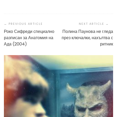
Post
Navigation
Роко Сифреди специално
Полина Паунова не гледа
разписан за Анатомия на
през ключалки, нахълтва с
Ада (2004)
ритник