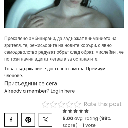
Прекалено амбицирани, да задържат вниманието на
зрителя, те, режисьорите на новите хоръри, с явно
самодоволство редуват обрат след обрат, мислейки , че
по този начин вдигат летвата за останалите.
Това съдържание е достъпно само за Премиум
членове.
Присъедини се сега
Already a member?
Log in here
Rate this post
5.00
avg. rating (
98
%
score) -
1
vote