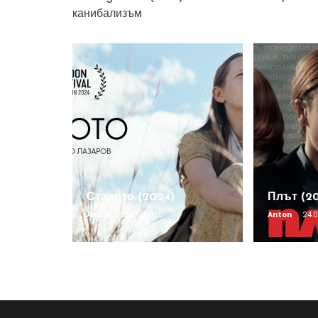
канибализъм
Стадото (2024)
Плът (2
Anton
25.03.2025
Anton
24.