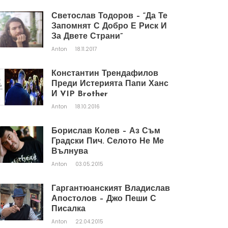
Светослав Тодоров – “Да Те
Запомнят С Добро Е Риск И
За Двете Страни”
Anton
18.11.2017
Константин Трендафилов
Преди Истерията Папи Ханс
И VIP Brother
Anton
18.10.2016
Борислав Колев – Аз Съм
Градски Пич. Селото Не Ме
Вълнува
Anton
03.05.2015
Гаргантюанският Владислав
Апостолов – Джо Пеши С
Писалка
Anton
22.04.2015