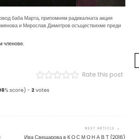
повод баба Марта, припомням радикалната акция
 Дамянова и Мирослав Димитров осъществихме преди
м членове.
Rate this post
98
% score) -
2
votes
я
Ива Свещарова в К О С М О Н А В Т (2016)