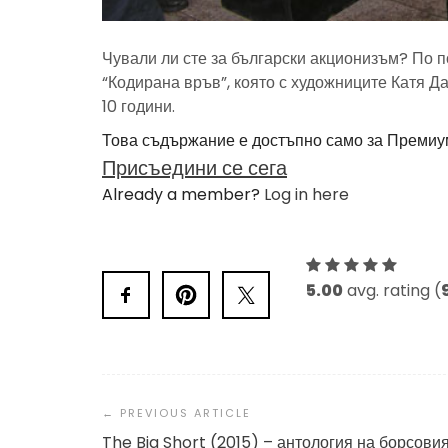
Чували ли сте за български акционизъм? По 
“Кодирана връв”, която с художниците Катя
10 години.
Това съдържание е достъпно само за Премиу
Присъедини се сега
Already a member?
Log in here
5.00
avg. rating (
Post
Navigation
The Big Short (2015) – антология на борсови