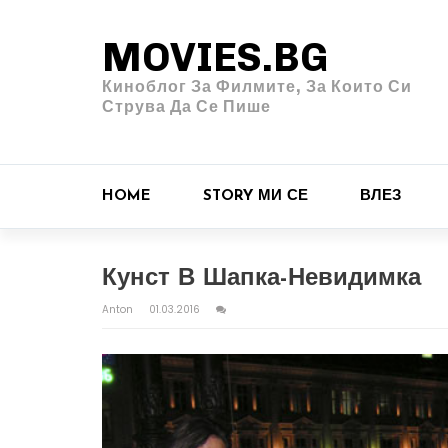
MOVIES.BG
Киноблог За Филмите, За Които Си
Струва Да Се Пише
HOME
STORY МИ СЕ
ВЛЕЗ
Кунст В Шапка-Невидимка
Anton
01.03.2016