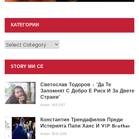
КАТЕГОРИИ
Категории
STORY МИ СЕ
Светослав Тодоров – “Да Те
Запомнят С Добро Е Риск И За Двете
Страни”
Anton
18.11.2017
Константин Трендафилов Преди
Истерията Папи Ханс И VIP Brother
Anton
18.10.2016