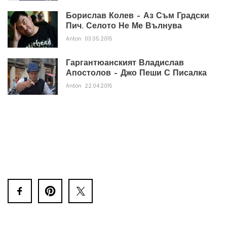
Борислав Колев – Аз Съм Градски
Пич. Селото Не Ме Вълнува
Anton
03.05.2015
Гаргантюанският Владислав
Апостолов – Джо Пеши С Писалка
Anton
22.04.2015