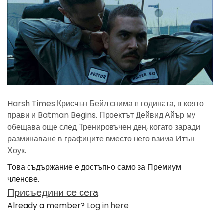
Harsh Times Крисчън Бейл снима в годината, в която
прави и Batman Begins. Проектът Дейвид Айър му
обещава още след Тренировъчен ден, когато заради
разминаване в графиците вместо него взима Итън
Хоук.
Това съдържание е достъпно само за Премиум
членове.
Присъедини се сега
Already a member?
Log in here