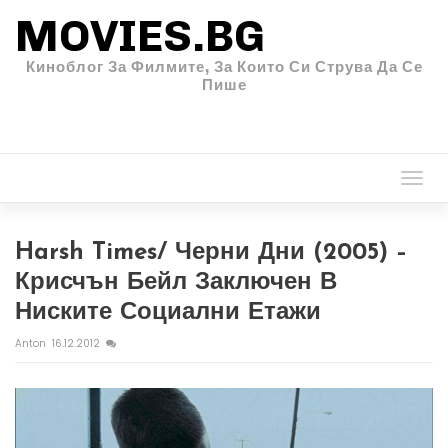
MOVIES.BG
Киноблог За Филмите, За Които Си Струва Да Се
Пише
Togg
navi
Harsh Times/ Черни Дни (2005) –
Крисчън Бейл Заключен В
Ниските Социални Етажи
Anton
16.12.2012