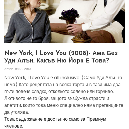
New York, I Love You (2008)- Ама Без
Уди Алън, Какъв Ню Йорк Е Това?
Anton
04.02.2010
New York, I Love You е all inclusive. (Само Уди Алън го
няма) Като рецептата на всяка торта и в тази има два
пъти повече сладко, отколкото солено или горчиво.
Лютивото не го броя, защото възбужда страсти и
апетити, които това меню специално няма претенциите
да утолява.
Това съдържание е достъпно само за Премиум
членове.