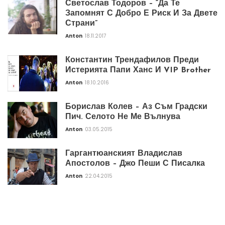
Светослав Тодоров – “Да Те
Запомнят С Добро Е Риск И За Двете
Страни”
Anton
18.11.2017
Константин Трендафилов Преди
Истерията Папи Ханс И VIP Brother
Anton
18.10.2016
Борислав Колев – Аз Съм Градски
Пич. Селото Не Ме Вълнува
Anton
03.05.2015
Гаргантюанският Владислав
Апостолов – Джо Пеши С Писалка
Anton
22.04.2015