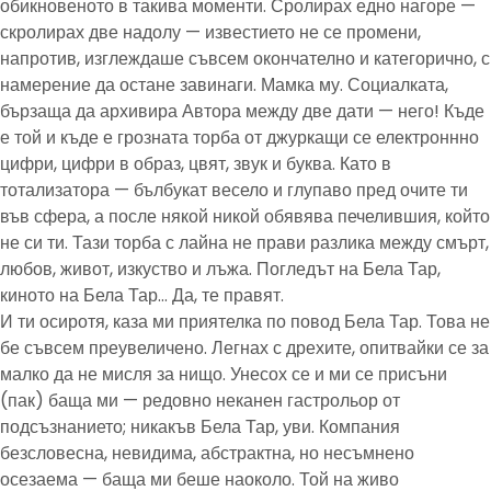
обикновеното в такива моменти. Сролирах едно нагоре —
скролирах две надолу — известието не се промени,
напротив, изглеждаше съвсем окончателно и категорично, с
намерение да остане завинаги. Мамка му. Социалката,
бързаща да архивира Автора между две дати — него! Къде
е той и къде е грозната торба от джуркащи се електроннно
цифри, цифри в образ, цвят, звук и буква. Като в
тотализатора — бълбукат весело и глупаво пред очите ти
във сфера, а после някой никой обявява печелившия, който
не си ти. Тази торба с лайна не прави разлика между смърт,
любов, живот, изкуство и лъжа. Погледът на Бела Тар,
киното на Бела Тар… Да, те правят.
И ти осиротя, каза ми приятелка по повод Бела Тар. Това не
бе съвсем преувеличено. Легнах с дрехите, опитвайки се за
малко да не мисля за нищо. Унесох се и ми се присъни
(пак) баща ми — редовно неканен гастрольор от
подсъзнанието; никакъв Бела Тар, уви. Компания
безсловесна, невидима, абстрактна, но несъмнено
осезаема — баща ми беше наоколо. Той на живо