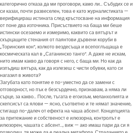
категорично отказа да ми проговори, камо ли… Събудих се и
си казах, почти развеселен, това е като журналистиката —
верифицираш истината след кръстосване на информация
от поне два източника. Присъствието на баща ми беше
истински осезаемо и измеримо, каквито са вятърът и
скърцащите стенания от паянтови дървени коруби в
„Торинския кон“, колкото вездесъща и всепоглъщаща е
космическата кал в „Сатанинско танго“. А даже не искам,
нито имам какво да говоря с него, с баща ми. Но как да
изпъдиш вятъра, как да излезеш с чисти обувки, като си
нагазил в живота?
Загубата като понятие е по-уместно да се замени с
отговорност, но пък е безсърдечно, признавам, а няма ли
сърце, за какво… После, тъгата е егоизъм, меланхолията и
скепсисът са ялови — ясно, съответно и те нямат значение,
стигащо по-далеч от ефекта на чаша абсент. Концепцията
за притежание и собственост е илюзорна, контролът е
илюзорен, чашата с абсент…, виж — ако имаш пари да си я
позволиш, тя може да е реална метафора. Страданието е