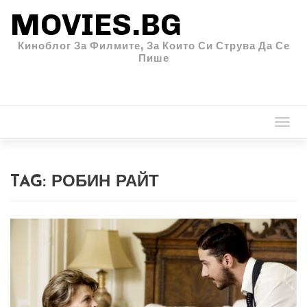
MOVIES.BG
Киноблог За Филмите, За Които Си Струва Да Се
Пише
Togg
navi
TAG:
РОБИН РАЙТ