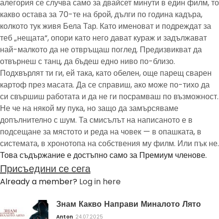
алегория се случва само за двайсет минути в един филм, то
какво остава за 70-те на брой, дълги по година кадъра,
колкото тук живя Бела Тар. Като именоват и подреждат за
теб „нещата“, опори като него дават кураж и задължават
най-малкото да не отвръщаш поглед. Предизвикват да
отвърнеш с танц, да бъдеш едно ниво по-близо.
Подхвърлят ти ги, ей така, като обелен, още парещ сварен
картоф през масата. Да се справиш, ако може по-тихо да
си свършиш работата и да не ги посрамваш по възможност.
Не че на някой му пука, но защо да замърсяваме
допълнително с шум. Та смисълът на написаното е в
подсещане за мястото и реда на човек — в опашката, в
системата, в хронотопа на собствения му филм. Или пък не.
Това съдържание е достъпно само за Премиум членове.
Присъедини се сега
Already a member?
Log in here
Знам Какво Направи Миналото Лято
Anton
24.07.2025