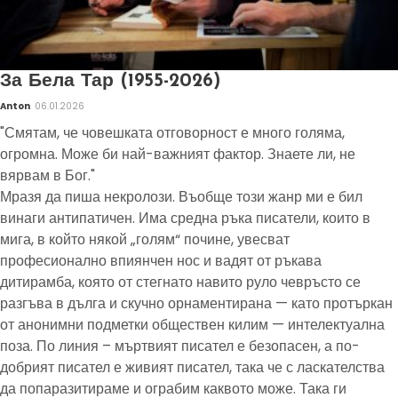
За Бела Тар (1955-2026)
Anton
06.01.2026
"Смятам, че човешката отговорност е много голяма,
огромна. Може би най-важният фактор. Знаете ли, не
вярвам в Бог."
Мразя да пиша некролози. Въобще този жанр ми е бил
винаги антипатичен. Има средна ръка писатели, които в
мига, в който някой „голям“ почине, увесват
професионално впиянчен нос и вадят от ръкава
дитирамба, която от стегнато навито руло чевръсто се
разгъва в дълга и скучно орнаментирана — като протъркан
от анонимни подметки обществен килим — интелектуална
поза. По линия – мъртвият писател е безопасен, а по-
добрият писател е живият писател, така че с ласкателства
да попаразитираме и ограбим каквото може. Така ги