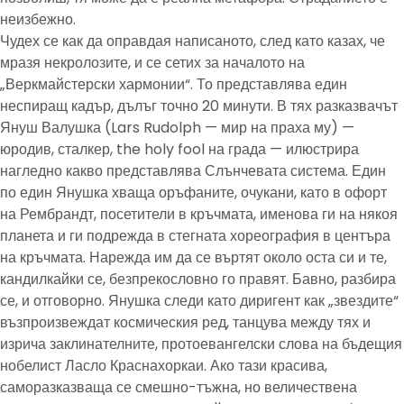
неизбежно.
Чудех се как да оправдая написаното, след като казах, че
мразя некролозите, и се сетих за началото на
„Веркмайстерски хармонии“. То представлява един
неспиращ кадър, дълъг точно 20 минути. В тях разказвачът
Януш Валушка (Lars Rudolph — мир на праха му) —
юродив, сталкер, the holy fool на града — илюстрира
нагледно какво представлява Слънчевата система. Един
по един Янушка хваща оръфаните, очукани, като в офорт
на Рембрандт, посетители в кръчмата, именова ги на някоя
планета и ги подрежда в стегната хореография в центъра
на кръчмата. Нарежда им да се въртят около оста си и те,
кандилкайки се, безпрекословно го правят. Бавно, разбира
се, и отговорно. Янушка следи като диригент как „звездите“
възпроизвеждат космическия ред, танцува между тях и
изрича заклинателните, протоевангелски слова на бъдещия
нобелист Ласло Краснахоркаи. Ако тази красива,
саморазказваща се смешно-тъжна, но величествена