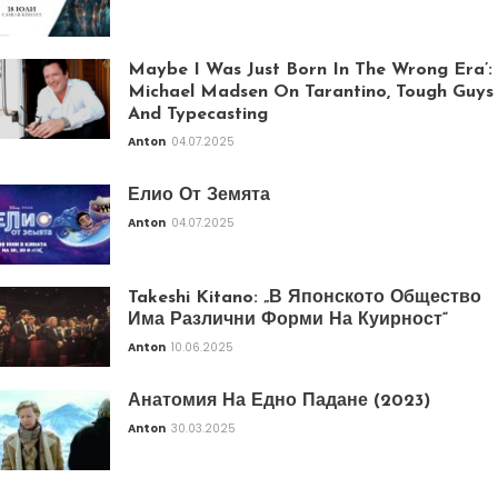
Maybe I Was Just Born In The Wrong Era’:
Michael Madsen On Tarantino, Tough Guys
And Typecasting
Anton
04.07.2025
Елио От Земята
Anton
04.07.2025
Takeshi Kitano: „В Японското Общество
Има Различни Форми На Куирност“
Anton
10.06.2025
Анатомия На Едно Падане (2023)
Anton
30.03.2025