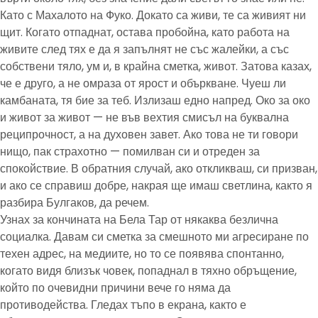
Като с Махалото на Фуко. Докато са живи, те са живият ни
щит. Когато отпаднат, остава пробойна, като работа на
живите след тях е да я запълнят не със жалейки, а със
собствени тяло, ум и, в крайна сметка, живот. Затова казах,
че е друго, а не омраза от ярост и объркване. Чуеш ли
камбаната, тя бие за теб. Излизаш едно напред. Око за око
и живот за живот — не във вехтия смисъл на буквална
реципрочност, а на духовен завет. Ако това не ти говори
нищо, пак страхотно — помилван си и отреден за
спокойствие. В обратния случай, ако откликваш, си призван,
и ако се справиш добре, накрая ще имаш светлина, както я
разбира Булгаков, да речем.
Узнах за кончината на Бела Тар от някаква безлична
социалка. Давам си сметка за смешното ми агресиране по
техен адрес, на медиите, но то се появява спонтанно,
когато видя близък човек, попаднал в тяхно обръщение,
който по очевидни причини вече го няма да
противодейства. Гледах тъпо в екрана, както е