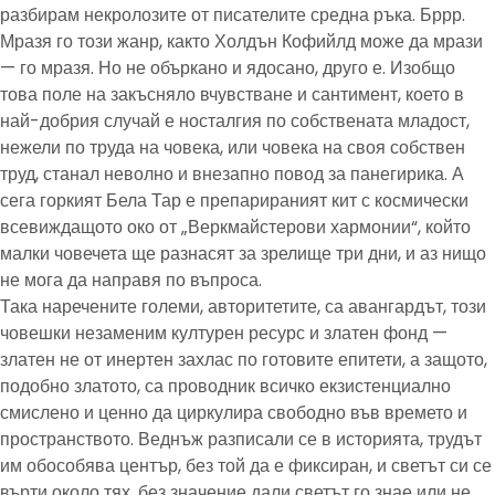
разбирам некролозите от писателите средна ръка. Бррр.
Мразя го този жанр, както Холдън Кофийлд може да мрази
— го мразя. Но не объркано и ядосано, друго е. Изобщо
това поле на закъсняло вчувстване и сантимент, което в
най-добрия случай е носталгия по собствената младост,
нежели по труда на човека, или човека на своя собствен
труд, станал неволно и внезапно повод за панегирика. А
сега горкият Бела Тар е препарираният кит с космически
всевиждащото око от „Веркмайстерови хармонии“, който
малки човечета ще разнасят за зрелище три дни, и аз нищо
не мога да направя по въпроса.
Така наречените големи, авторитетите, са авангардът, този
човешки незаменим културен ресурс и златен фонд —
златен не от инертен захлас по готовите епитети, а защото,
подобно златото, са проводник всичко екзистенциално
смислено и ценно да циркулира свободно във времето и
пространството. Веднъж разписали се в историята, трудът
им обособява център, без той да е фиксиран, и светът си се
върти около тях, без значение дали светът го знае или не.