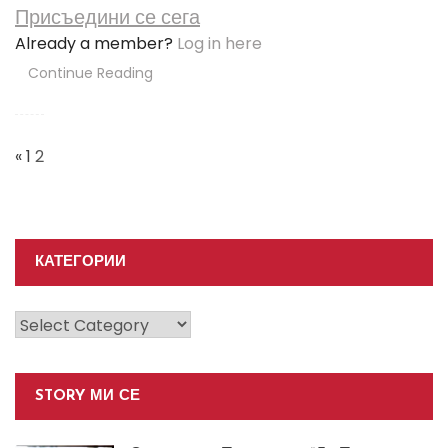
Присъедини се сега
Already a member?
Log in here
Continue Reading
Posts
Navigation
«
1
2
КАТЕГОРИИ
Категории
STORY МИ СЕ