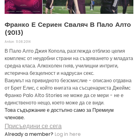
Франко Е Сериен Сваляч В Пало Алто
(2013)
Anton
11.08.2014
В Пало Алто Джия Копола, разглежда отблизо целия
комплекс от неудобни страни на съзряването у младата
средна класа. Алкохолен гняв, училищни интриги,
истерична безцелност и надрусан секс.
Вакумът на привидното безсмислие - описано отдавна
от Брет Елис, с който книгата на съсценариста Джеймс
Франко Palo Alto Stories не може да се мери - не е
единственото нещо, което може да се види.
Това съдържание е достъпно само за Премиум
членове.
Присъедини се сега
Already a member?
Log in here