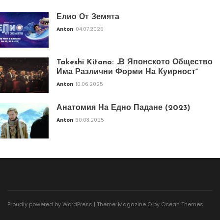
Елио От Земята
Anton
04.07.2025
Takeshi Kitano: „В Японското Общество
Има Различни Форми На Куирност“
Anton
10.06.2025
Анатомия На Едно Падане (2023)
Anton
30.03.2025
Proudly powered by WordPress
|
Theme: Magazine O by
Ocean Themes
.