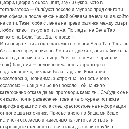
цифри, цифри в образ, цвят, звук и буква. Като в
тотализатора — бълбукат весело и глупаво пред очите ти
във сфера, а после някой никой обявява печелившия, който
не си ти. Тази торба с лайна не прави разлика между смърт,
любов, живот, изкуство и лъжа. Погледът на Бела Тар,
киното на Бела Тар… Да, те правят.
И ти осиротя, каза ми приятелка по повод Бела Тар. Това не
бе съвсем преувеличено. Легнах с дрехите, опитвайки се за
малко да не мисля за нищо. Унесох се и ми се присъни
(пак) баща ми — редовно неканен гастрольор от
подсъзнанието; никакъв Бела Тар, уви. Компания
безсловесна, невидима, абстрактна, но несъмнено
осезаема — баща ми беше наоколо. Той на живо
категорично отказа да ми проговори, камо ли… Събудих се и
си казах, почти развеселен, това е като журналистиката —
верифицираш истината след кръстосване на информация
от поне два източника. Присъствието на баща ми беше
истински осезаемо и измеримо, каквито са вятърът и
скърцащите стенания от паянтови дървени коруби в