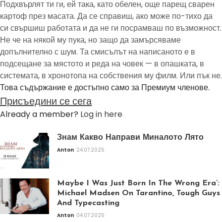
Подхвърлят ти ги, ей така, като обелен, още парещ сварен
картоф през масата. Да се справиш, ако може по-тихо да
си свършиш работата и да не ги посрамваш по възможност.
Не че на някой му пука, но защо да замърсяваме
допълнително с шум. Та смисълът на написаното е в
подсещане за мястото и реда на човек — в опашката, в
системата, в хронотопа на собствения му филм. Или пък не.
Това съдържание е достъпно само за Премиум членове.
Присъедини се сега
Already a member?
Log in here
Знам Какво Направи Миналото Лято
Anton
24.07.2025
Maybe I Was Just Born In The Wrong Era’:
Michael Madsen On Tarantino, Tough Guys
And Typecasting
Anton
04.07.2025