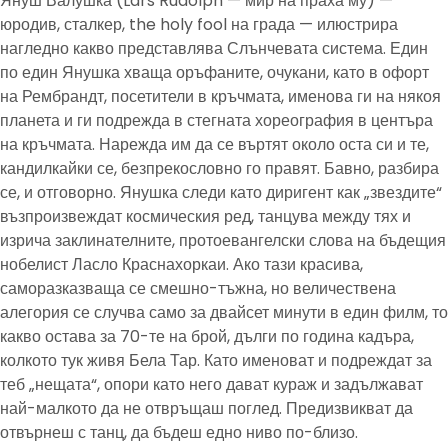
Януш Валушка (Lars Rudolph — мир на праха му) —
юродив, сталкер, the holy fool на града — илюстрира
нагледно какво представлява Слънчевата система. Един
по един Янушка хваща оръфаните, очукани, като в офорт
на Рембрандт, посетители в кръчмата, именова ги на някоя
планета и ги подрежда в стегната хореография в центъра
на кръчмата. Нарежда им да се въртят около оста си и те,
кандилкайки се, безпрекословно го правят. Бавно, разбира
се, и отговорно. Янушка следи като диригент как „звездите“
възпроизвеждат космическия ред, танцува между тях и
изрича заклинателните, протоевангелски слова на бъдещия
нобелист Ласло Краснахоркаи. Ако тази красива,
саморазказваща се смешно-тъжна, но величествена
алегория се случва само за двайсет минути в един филм, то
какво остава за 70-те на брой, дълги по година кадъра,
колкото тук живя Бела Тар. Като именоват и подреждат за
теб „нещата“, опори като него дават кураж и задължават
най-малкото да не отвръщаш поглед. Предизвикват да
отвърнеш с танц, да бъдеш едно ниво по-близо.