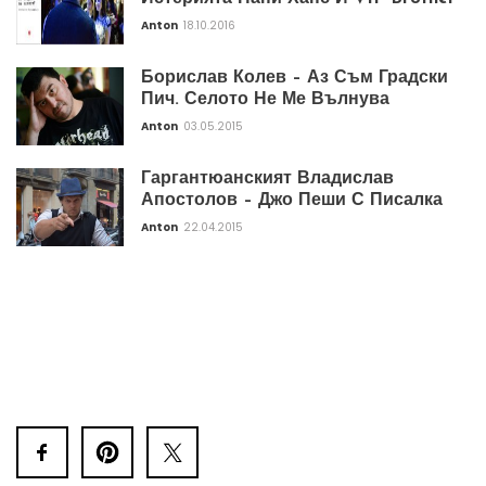
Anton
18.10.2016
Борислав Колев – Аз Съм Градски
Пич. Селото Не Ме Вълнува
Anton
03.05.2015
Гаргантюанският Владислав
Апостолов – Джо Пеши С Писалка
Anton
22.04.2015