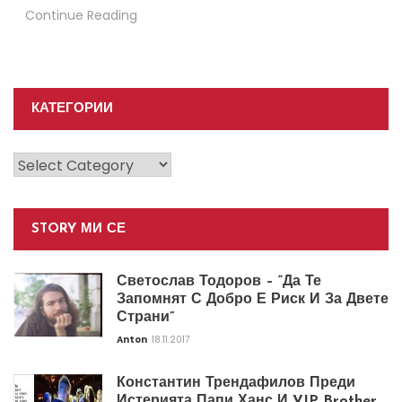
Continue Reading
КАТЕГОРИИ
Категории
STORY МИ СЕ
Светослав Тодоров – “Да Те
Запомнят С Добро Е Риск И За Двете
Страни”
Anton
18.11.2017
Константин Трендафилов Преди
Истерията Папи Ханс И VIP Brother