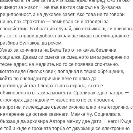
камбаната, тя бие за теб. Излизаш едно напред. Око за око
и живот за живот — не във вехтия смисъл на буквална
реципрочност, а на духовен завет. Ако това не ти говори
нищо, пак страхотно — помилван си и отреден за
спокойствие. В обратния случай, ако откликваш, си призван,
и ако се справиш добре, накрая ще имаш светлина, както я
разбира Булгаков, да речем.
Узнах за кончината на Бела Тар от някаква безлична
социалка. Давам си сметка за смешното ми агресиране по
техен адрес, на медиите, но то се появява спонтанно,
когато видя близък човек, попаднал в тяхно обръщение,
който по очевидни причини вече го няма да
противодейства. Гледах тъпо в екрана, както е
обикновеното в такива моменти. Сролирах едно нагоре —
скролирах две надолу — известието не се промени,
напротив, изглеждаше съвсем окончателно и категорично, с
намерение да остане завинаги. Мамка му. Социалката,
бързаща да архивира Автора между две дати — него! Къде
е той и къде е грозната торба от джуркащи се електроннно