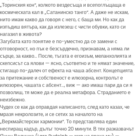
„Торинския кон“, колкото вездесъща и всепоглъщаща е
космическата кал в „Сатанинско танго“. А даже не искам,
нито имам какво да говоря с него, с баща ми. Но как да
изпъдиш вятъра, как да излезеш с чисти обувки, като си
нагазил в живота?
Загубата като понятие е по-уместно да се замени с
отговорност, но пък е безсърдечно, признавам, а няма ли
сърце, за какво… После, тъгата е егоизъм, меланхолията и
скепсисът са ялови — ясно, съответно и те нямат значение,
стигащо по-далеч от ефекта на чаша абсент. Концепцията
за притежание и собственост е илюзорна, контролът е
илюзорен, чашата с абсент…, виж — ако имаш пари да си я
позволиш, тя може да е реална метафора. Страданието е
неизбежно.
Чудех се как да оправдая написаното, след като казах, че
мразя некролозите, и се сетих за началото на
„Веркмайстерски хармонии“. То представлява един
неспиращ кадър, дълъг точно 20 минути. В тях разказвачът