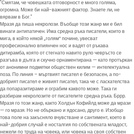
"Смятам, че човешката отговорност е много голяма,
огромна. Може би най-важният фактор. Знаете ли, не
вярвам в Бог."
Мразя да пиша некролози. Въобще този жанр ми е бил
винаги антипатичен. Има средна ръка писатели, които в
мига, в който някой „голям“ почине, увесват
професионално впиянчен нос и вадят от ръкава
дитирамба, която от стегнато навито руло чевръсто се
разгъва в дълга и скучно орнаментирана — като протъркан
от анонимни подметки обществен килим — интелектуална
поза. По линия – мъртвият писател е безопасен, а по-
добрият писател е живият писател, така че с ласкателства
да попаразитираме и ограбим каквото може. Така ги
разбирам некролозите от писателите средна ръка. Бррр.
Мразя го този жанр, както Холдън Кофийлд може да мрази
— го мразя. Но не объркано и ядосано, друго е. Изобщо
това поле на закъсняло вчувстване и сантимент, което в
най-добрия случай е носталгия по собствената младост,
нежели по труда на човека, или човека на своя собствен