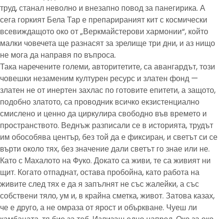
труд, станал неволно и внезапно повод за панегирика. А
сега горкият Бела Тар е препарираният кит с космически
всевиждащото око от „Веркмайстерови хармонии“, който
малки човечета ще разнасят за зрелище три дни, и аз нищо
не мога да направя по въпроса.
Така наречените големи, авторитетите, са авангардът, този
човешки незаменим културен ресурс и златен фонд —
златен не от инертен захлас по готовите епитети, а защото,
подобно златото, са проводник всичко екзистенциално
смислено и ценно да циркулира свободно във времето и
пространството. Веднъж разписали се в историята, трудът
им обособява център, без той да е фиксиран, и светът си се
върти около тях, без значение дали светът го знае или не.
Като с Махалото на Фуко. Докато са живи, те са живият ни
щит. Когато отпаднат, остава пробойна, като работа на
живите след тях е да я запълнят не със жалейки, а със
собствени тяло, ум и, в крайна сметка, живот. Затова казах,
че е друго, а не омраза от ярост и объркване. Чуеш ли