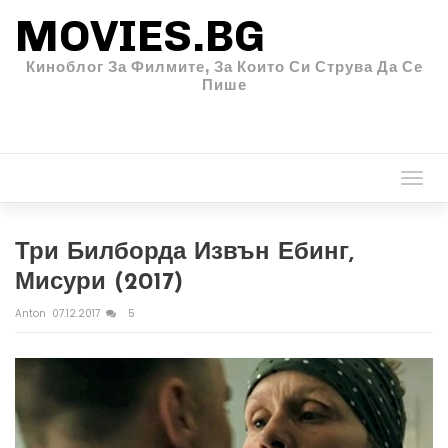
MOVIES.BG
Киноблог За Филмите, За Които Си Струва Да Се
Пише
Togg
navi
Три Билборда Извън Ебинг,
Мисури (2017)
Anton
07.12.2017
5