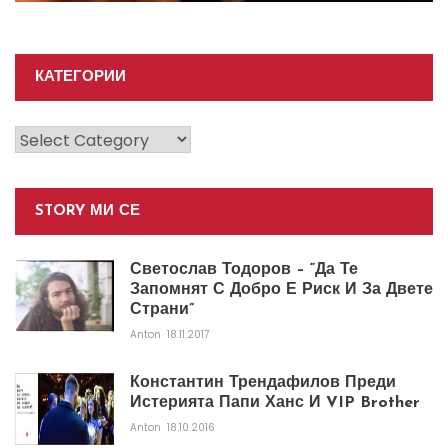
КАТЕГОРИИ
Категории
STORY МИ СЕ
Светослав Тодоров – “Да Те
Запомнят С Добро Е Риск И За Двете
Страни”
Anton
18.11.2017
Константин Трендафилов Преди
Истерията Папи Ханс И VIP Brother
Anton
18.10.2016