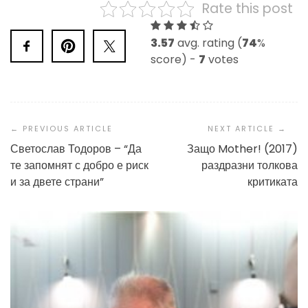
Rate this post
3.57
avg. rating (
74
%
score) -
7
votes
Post
Navigation
Светослав Тодоров – “Да
Защо Mother! (2017)
те запомнят с добро е риск
раздразни толкова
и за двете страни”
критиката