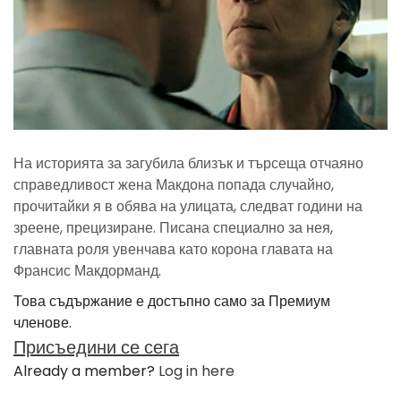
На историята за загубила близък и търсеща отчаяно
справедливост жена Макдона попада случайно,
прочитайки я в обява на улицата, следват години на
зреене, прецизиране. Писана специално за нея,
главната роля увенчава като корона главата на
Франсис Макдорманд.
Това съдържание е достъпно само за Премиум
членове.
Присъедини се сега
Already a member?
Log in here