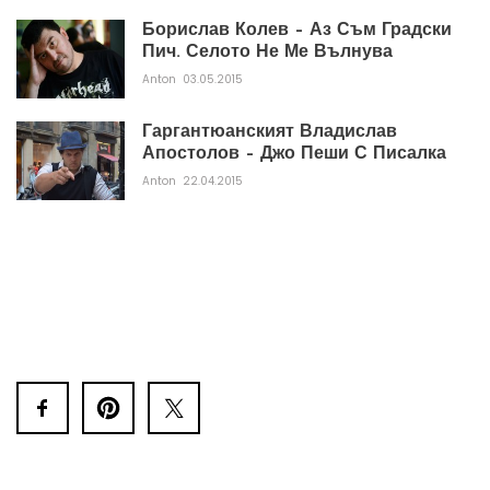
Борислав Колев – Аз Съм Градски
Пич. Селото Не Ме Вълнува
Anton
03.05.2015
Гаргантюанският Владислав
Апостолов – Джо Пеши С Писалка
Anton
22.04.2015