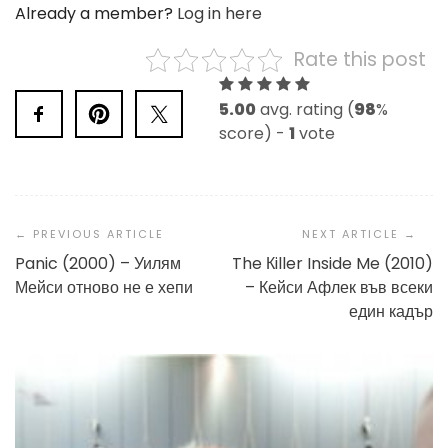
Already a member?
Log in here
Rate this post
5.00
avg. rating (
98
%
score) -
1
vote
Post
Navigation
Panic (2000) – Уилям
The Кiller Inside Me (2010)
Мейси отново не е хепи
– Кейси Афлек във всеки
един кадър