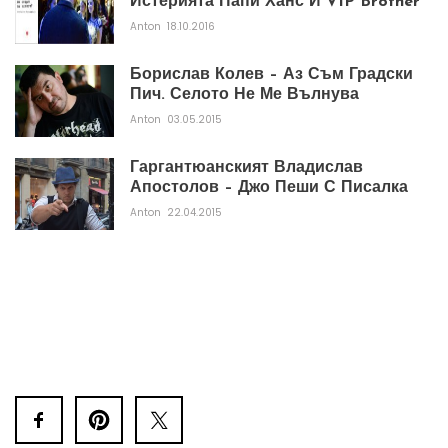
Истерията Папи Ханс И VIP Brother
Anton
18.10.2016
Борислав Колев – Аз Съм Градски
Пич. Селото Не Ме Вълнува
Anton
03.05.2015
Гаргантюанският Владислав
Апостолов – Джо Пеши С Писалка
Anton
22.04.2015