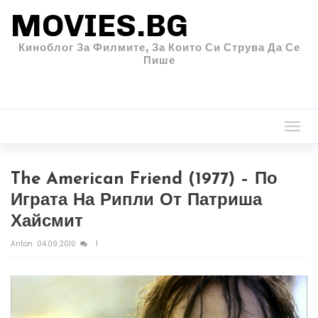
MOVIES.BG
Киноблог За Филмите, За Които Си Струва Да Се
Пише
Togg
navi
The American Friend (1977) – По
Играта На Рипли От Патриша
Хайсмит
Anton
04.09.2010
1