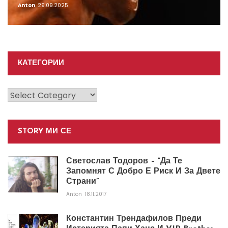
Anton
29.09.2025
КАТЕГОРИИ
Категории
STORY МИ СЕ
Светослав Тодоров – “Да Те
Запомнят С Добро Е Риск И За Двете
Страни”
Anton
18.11.2017
Константин Трендафилов Преди