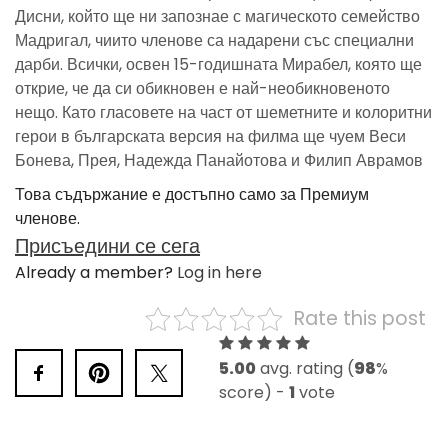
Дисни, който ще ни запознае с магическото семейство
Мадригал, чиито членове са надарени със специални
дарби. Всички, освен 15-годишната Мирабел, която ще
открие, че да си обикновен е най-необикновеното
нещо. Като гласовете на част от шеметните и колоритни
герои в българската версия на филма ще чуем Веси
Бонева, Прея, Надежда Панайотова и Филип Аврамов
Това съдържание е достъпно само за Премиум
членове.
Присъедини се сега
Already a member?
Log in here
Rate this post
5.00
avg. rating (
98
%
score) -
1
vote