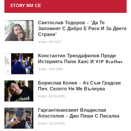
STORY МИ СЕ
Светослав Тодоров – “Да Те
Запомнят С Добро Е Риск И За Двете
Страни”
Anton
18.11.2017
Константин Трендафилов Преди
Истерията Папи Ханс И VIP Brother
Anton
18.10.2016
Борислав Колев – Аз Съм Градски
Пич. Селото Не Ме Вълнува
Anton
03.05.2015
Гаргантюанският Владислав
Апостолов – Джо Пеши С Писалка
Anton
22.04.2015