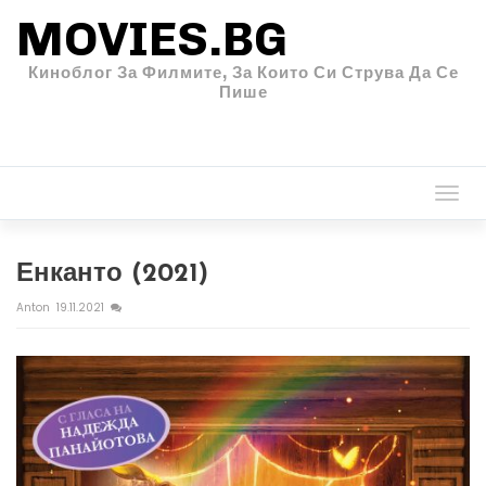
MOVIES.BG
Киноблог За Филмите, За Които Си Струва Да Се
Пише
Togg
navi
Енканто (2021)
Anton
19.11.2021