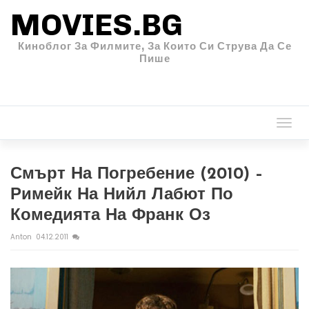
MOVIES.BG
Киноблог За Филмите, За Които Си Струва Да Се
Пише
Togg
navi
Смърт На Погребение (2010) –
Римейк На Нийл Лабют По
Комедията На Франк Оз
Anton
04.12.2011