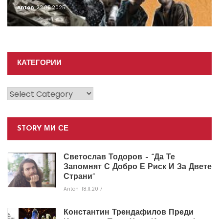
Anton
22.08.2025
КАТЕГОРИИ
Категории
STORY МИ СЕ
Светослав Тодоров – “Да Те
Запомнят С Добро Е Риск И За Двете
Страни”
Anton
18.11.2017
Константин Трендафилов Преди