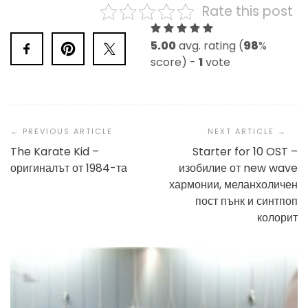
Rate this post
5.00
avg. rating (
98
%
score) -
1
vote
Post
Navigation
The Karate Kid –
Starter for 10 OST –
оригиналът от 1984-та
изобилие от new wave
хармонии, меланхоличен
пост пънк и синтпоп
колорит