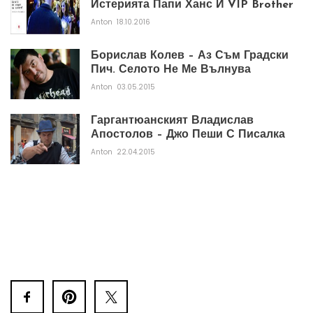
Истерията Папи Ханс И VIP Brother
Anton
18.10.2016
Борислав Колев – Аз Съм Градски
Пич. Селото Не Ме Вълнува
Anton
03.05.2015
Гаргантюанският Владислав
Апостолов – Джо Пеши С Писалка
Anton
22.04.2015