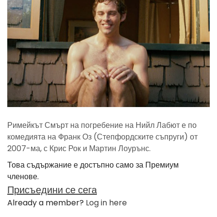
Римейкът Смърт на погребение на Нийл Лабют е по
комедията на Франк Оз (Степфордските съпруги) от
2007-ма, с Крис Рок и Мартин Лоурънс.
Това съдържание е достъпно само за Премиум
членове.
Присъедини се сега
Already a member?
Log in here