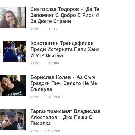
Светослав Тодоров – “Да Те
Запомнят С Добро Е Риск И
За Двете Страни”
Anton
18.11.2017
Константин Трендафилов
Преди Истерията Папи Ханс
И VIP Brother
Anton
18.10.2016
Борислав Колев – Аз Съм
Градски Пич. Селото Не Ме
Вълнува
Anton
03.05.2015
Гаргантюанският Владислав
Апостолов – Джо Пеши С
Писалка
Anton
22.04.2015