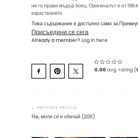
не го прави мъдър боец. Оригиналът е от 1984
израстването.
Това съдържание е достъпно само за Премиу
Присъедини се сега
Already a member?
Log in here
0.00
avg. rating (
Post
Navigation
Яж, моли се и обичай (2011)