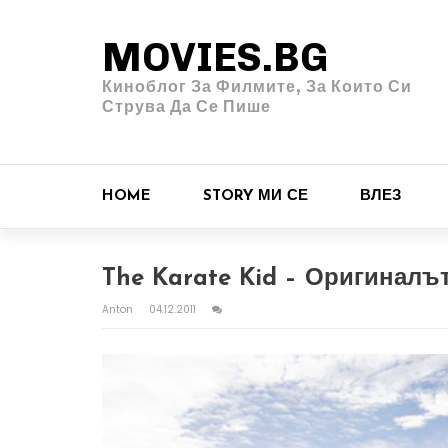
MOVIES.BG
Киноблог За Филмите, За Които Си
Струва Да Се Пише
HOME
STORY МИ СЕ
ВЛЕЗ
The Karate Kid – Оригиналът
Anton
04.12.2011