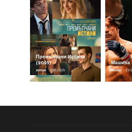
Премълчани Истини
(2025)
Машина 
Anton
17.10.2025
Anton
29.