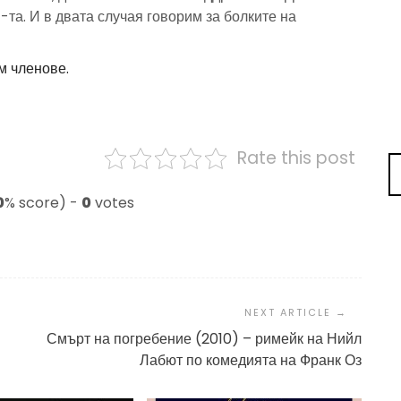
-та. И в двата случая говорим за болките на
м членове.
Rate this post
0
% score) -
0
votes
Смърт на погребение (2010) – римейк на Нийл
Лабют по комедията на Франк Оз