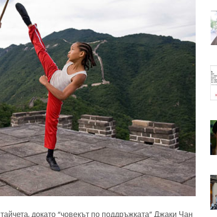
итайчета, докато “човекът по поддръжката” Джаки Чан