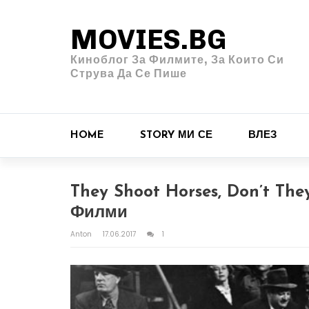
MOVIES.BG
Киноблог За Филмите, За Които Си
Струва Да Се Пише
HOME
STORY МИ СЕ
ВЛЕЗ
They Shoot Horses, Don’t The
Филми
Anton
17.06.2017
1