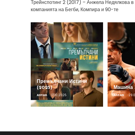
Трейнспотинг 2 (2017) – Анжела Недялкова в
компанията на Бегби, Компира и 90-те
Премълчани Истини
(2025)
Машина 
Anton
17.10.2025
Anton
29.