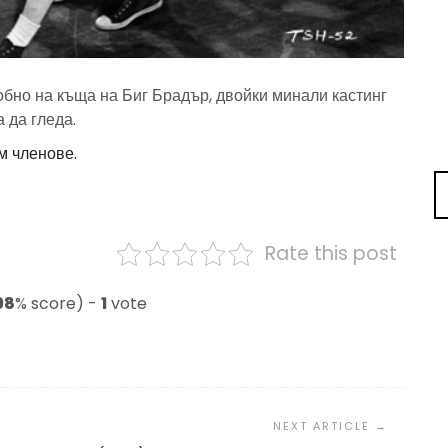
бно на къща на Биг Брадър, двойки минали кастинг
 да гледа.
м членове.
Rate this post
98
% score) -
1
vote