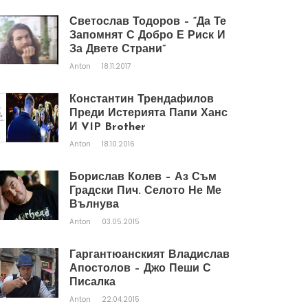
Светослав Тодоров – “Да Те
Запомнят С Добро Е Риск И
За Двете Страни”
Anton
18.11.2017
Константин Трендафилов
Преди Истерията Папи Ханс
И VIP Brother
Anton
18.10.2016
Борислав Колев – Аз Съм
Градски Пич. Селото Не Ме
Вълнува
Anton
03.05.2015
Гаргантюанският Владислав
Апостолов – Джо Пеши С
Писалка
Anton
22.04.2015