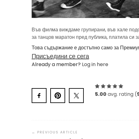
Във филма виждаме групирани, във хале подо
за танцов маратон пред публика, платила си за
Това съдържание е достъпно само за Премиу
Присъедини се сега
Already a member?
Log in here
5.00
avg. rating (
Post
Navigation