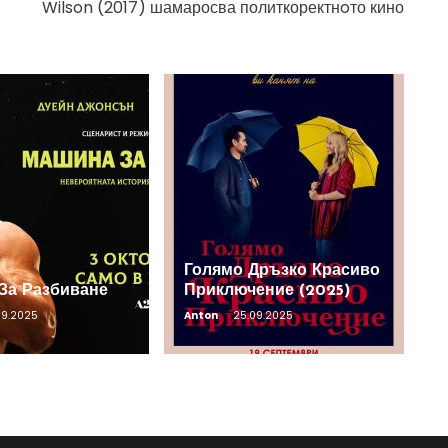
Wilson (2017) шамаросва политкоректнoто кино
Голямо Дръзко Красиво
За Разбиване
Приключение (2025)
09.2025
Anton
25.09.2025