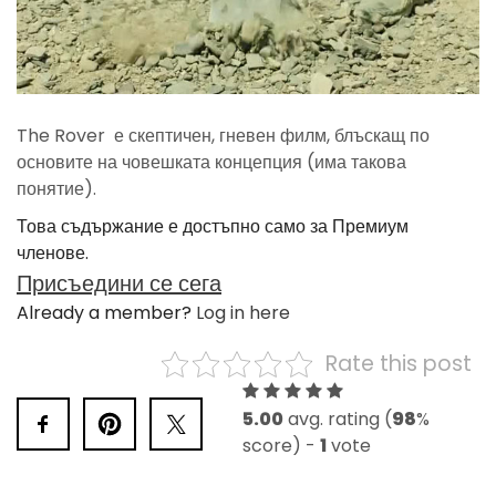
The Rover е скептичен, гневен филм, блъскащ по
основите на човешката концепция (има такова
понятие).
Това съдържание е достъпно само за Премиум
членове.
Присъедини се сега
Already a member?
Log in here
Rate this post
5.00
avg. rating (
98
%
score) -
1
vote