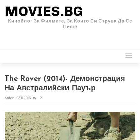
MOVIES.BG
Киноблог За Филмите, За Които Си Струва Да Се
Пише
Togg
navi
The Rover (2014)- Демонстрация
На Австралийски Пауър
Anton
03.11.2015
2