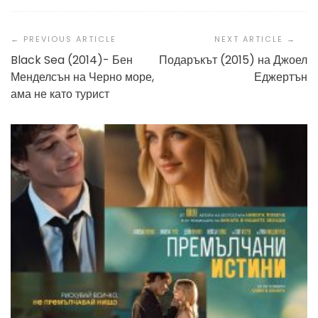
Post
Navigation
Black Sea (2014)- Бен
Подаръкът (2015) на Джоел
Менделсън на Черно море,
Еджертън
ама не като турист