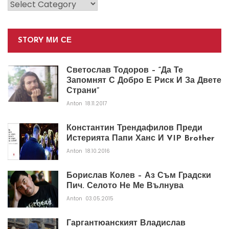
Категории
STORY МИ СЕ
Светослав Тодоров – “Да Те
Запомнят С Добро Е Риск И За Двете
Страни”
Anton
18.11.2017
Константин Трендафилов Преди
Истерията Папи Ханс И VIP Brother
Anton
18.10.2016
Борислав Колев – Аз Съм Градски
Пич. Селото Не Ме Вълнува
Anton
03.05.2015
Гаргантюанският Владислав