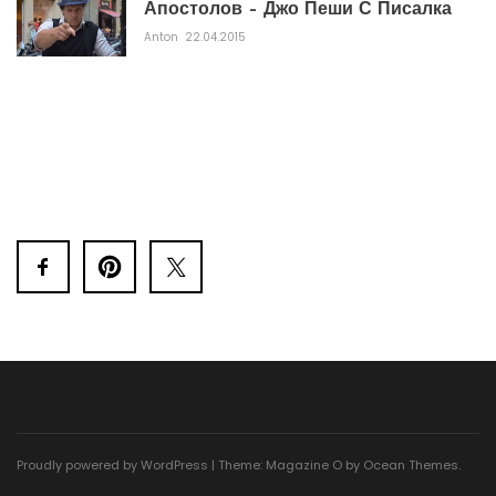
Апостолов – Джо Пеши С Писалка
Anton
22.04.2015
Proudly powered by WordPress
|
Theme: Magazine O by
Ocean Themes
.