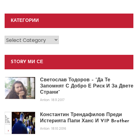
КАТЕГОРИИ
Категории
STORY МИ СЕ
Светослав Тодоров – “Да Те
Запомнят С Добро Е Риск И За Двете
Страни”
Anton
18.11.2017
Константин Трендафилов Преди
Истерията Папи Ханс И VIP Brother
Anton
18.10.2016