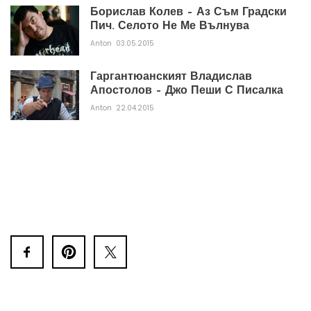
Борислав Колев – Аз Съм Градски
Пич. Селото Не Ме Вълнува
Anton
03.05.2015
Гаргантюанският Владислав
Апостолов – Джо Пеши С Писалка
Anton
22.04.2015