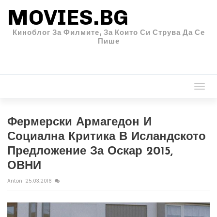
MOVIES.BG
Киноблог За Филмите, За Които Си Струва Да Се
Пише
Togg
navi
Фермерски Армагедон И
Социална Критика В Исландското
Предложение За Оскар 2015,
ОВНИ
Anton
25.03.2016