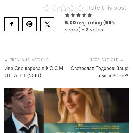
Rate this post
5.00
avg. rating (
99
%
score) -
3
votes
Post
Navigation
Ива Свещарова в К О С М
Светослав Тодоров: Защо
О Н А В Т (2016)
сме в 80-те?