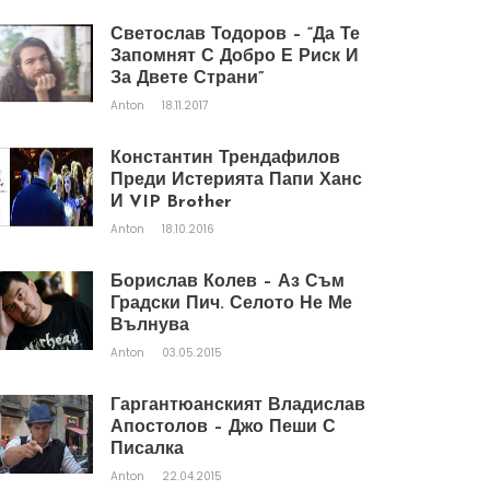
Светослав Тодоров – “Да Те
Запомнят С Добро Е Риск И
За Двете Страни”
Anton
18.11.2017
Константин Трендафилов
Преди Истерията Папи Ханс
И VIP Brother
Anton
18.10.2016
Борислав Колев – Аз Съм
Градски Пич. Селото Не Ме
Вълнува
Anton
03.05.2015
Гаргантюанският Владислав
Апостолов – Джо Пеши С
Писалка
Anton
22.04.2015