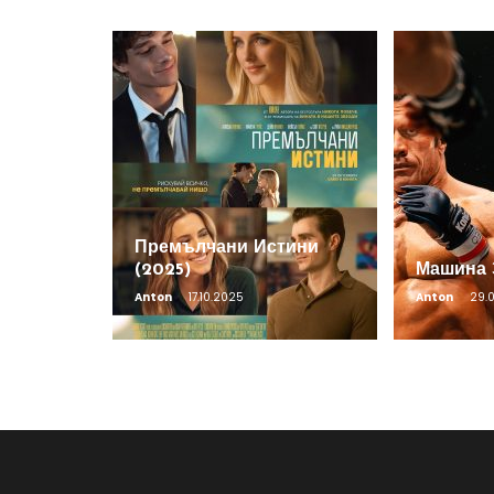
Премълчани Истини
(2025)
Машина 
Anton
17.10.2025
Anton
29.