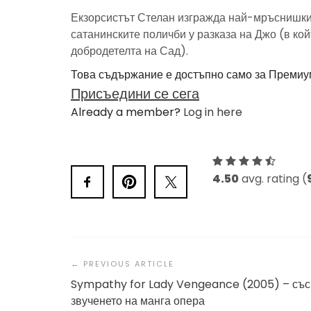
Екзорсистът Стелан изгражда най-мръснишкия
сатанинските поличби у разказа на Джо (в к
добродетелта на Сад).
Това съдържание е достъпно само за Премиу
Присъедини се сега
Already a member?
Log in here
4.50
avg. rating (
Post
Navigation
Sympathy for Lady Vengeance (2005) – със
звученето на манга опера