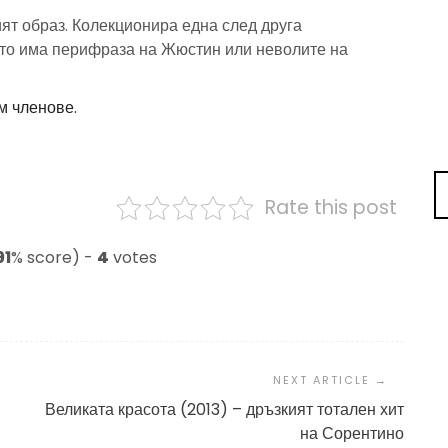
т образ. Колекционира една след друга
ойто има перифраза на Жюстин или неволите на
м членове.
Rate this post
91
% score) -
4
votes
Великата красота (2013) – дръзкият тотален хит
на Сорентино