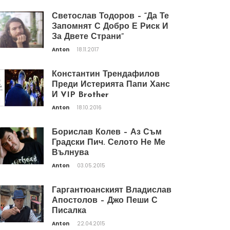
Светослав Тодоров – “Да Те
Запомнят С Добро Е Риск И
За Двете Страни”
Anton
18.11.2017
Константин Трендафилов
Преди Истерията Папи Ханс
И VIP Brother
Anton
18.10.2016
Борислав Колев – Аз Съм
Градски Пич. Селото Не Ме
Вълнува
Anton
03.05.2015
Гаргантюанският Владислав
Апостолов – Джо Пеши С
Писалка
Anton
22.04.2015