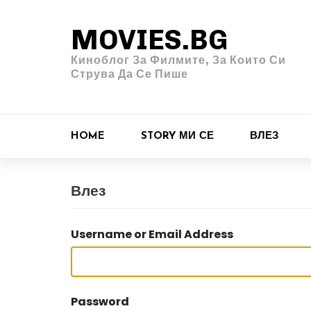
MOVIES.BG
Киноблог За Филмите, За Които Си
Струва Да Се Пише
HOME
STORY МИ СЕ
ВЛЕЗ
Влез
Username or Email Address
Password