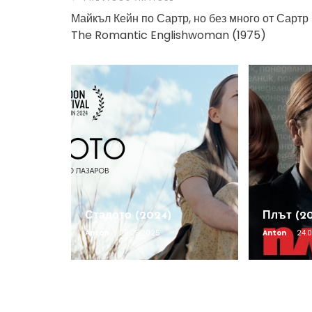
Майкъл Кейн по Сартр, но без много от Сартр
The Romantic Englishwoman (1975)
Стадото (2024)
Плът (2
Anton
25.03.2025
Anton
24.