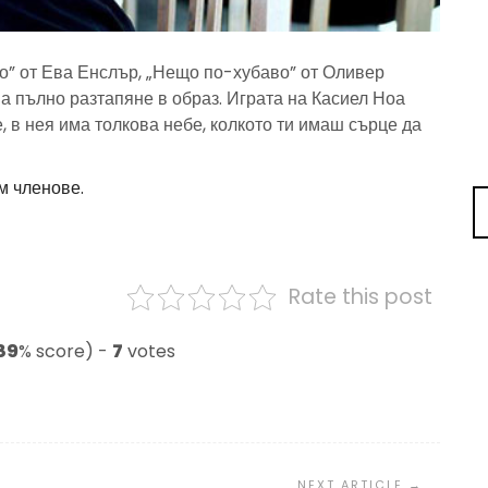
о” от Ева Енслър, „Нещо по-хубаво” от Оливер
на пълно разтапяне в образ. Играта на Касиел Ноа
 в нея има толкова небе, колкото ти имаш сърце да
м членове.
Rate this post
89
% score) -
7
votes