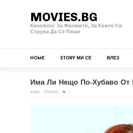
MOVIES.BG
Киноблог За Филмите, За Които Си
Струва Да Се Пише
HOME
STORY МИ СЕ
ВЛЕЗ
Има Ли Нещо По-Хубаво От 
Anton
17.10.2012
1