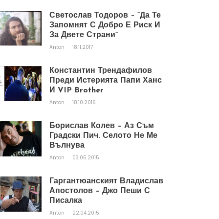
Светослав Тодоров – “Да Те
Запомнят С Добро Е Риск И
За Двете Страни”
Anton
18.11.2017
Константин Трендафилов
Преди Истерията Папи Ханс
И VIP Brother
Anton
18.10.2016
Борислав Колев – Аз Съм
Градски Пич. Селото Не Ме
Вълнува
Anton
03.05.2015
Гаргантюанският Владислав
Апостолов – Джо Пеши С
Писалка
Anton
22.04.2015