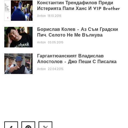
Константин Трендафилов Преди
Истерията Папи Ханс И VIP Brother
Anton
18.10.2016
Борислав Колев – Аз Съм Градски
Пич. Селото Не Ме Вълнува
Anton
03.05.2015
Гаргантюанският Владислав
Апостолов – Джо Пеши С Писалка
Anton
22.04.2015