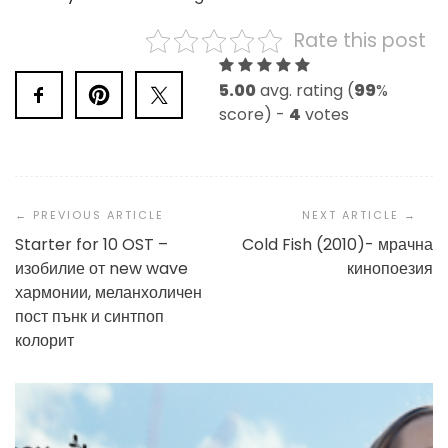
Rate this post
5.00
avg. rating (
99
%
score) -
4
votes
Post
Navigation
Starter for 10 OST –
Cold Fish (2010)- мрачна
изобилие от new wave
кинопоезия
хармонии, меланхоличен
пост пънк и синтпоп
колорит