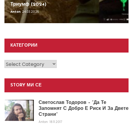
Триумф (2024)
Anton
24.03.2025
КАТЕГОРИИ
Категории
STORY МИ СЕ
Светослав Тодоров – “Да Те
Запомнят С Добро Е Риск И За Двете
Страни”
Anton
18.11.2017