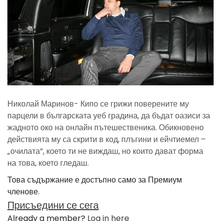
Николай Маринов- Кипо се грижи поверените му
парцели в българската уеб градина, да бъдат оазиси за
жадното око на онлайн пътешественика. Обикновено
действията му са скрити в код, плъгини и ейчтиемел –
„очилата”, което ти не виждаш, но които дават форма
на това, което гледаш.
Това съдържание е достъпно само за Премиум
членове.
Присъедини се сега
Already a member?
Log in here