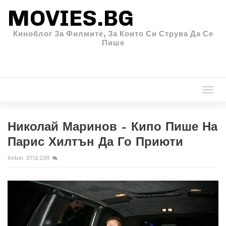
MOVIES.BG
Киноблог За Филмите, За Които Си Струва Да Се
Пише
Togg
navi
Николай Маринов – Кипо Пише На
Парис Хилтън Да Го Приюти
Anton
07.12.2011