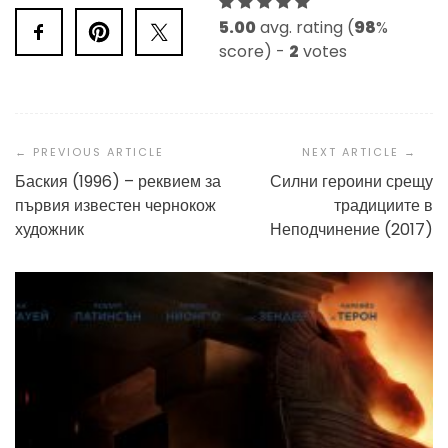
5.00
avg. rating (
98
%
score) -
2
votes
Post
Navigation
Баския (1996) – реквием за
Силни героини срещу
първия известен чернокож
традициите в
художник
Неподчинение (2017)