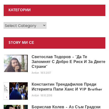
КАТЕГОРИИ
Категории
STORY МИ СЕ
Светослав Тодоров – “Да Те
Запомнят С Добро Е Риск И За Двете
Страни”
Anton
18.11.2017
Константин Трендафилов Преди
Истерията Папи Ханс И VIP Brother
Anton
18.10.2016
Борислав Колев – Аз Съм Градски