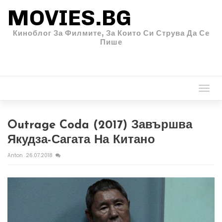
MOVIES.BG
Киноблог За Филмите, За Които Си Струва Да Се
Пише
Togg
navi
Outrage Coda (2017) Завършва
Якудза-Сагата На Китано
Anton
26.07.2018