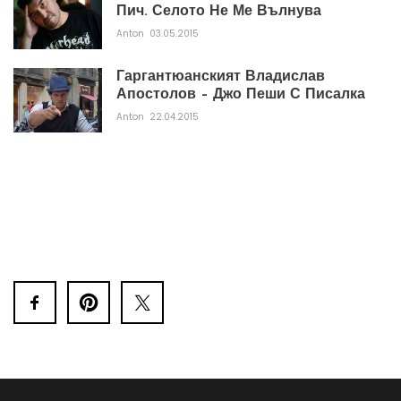
Пич. Селото Не Ме Вълнува
Anton
03.05.2015
Гаргантюанският Владислав
Апостолов – Джо Пеши С Писалка
Anton
22.04.2015