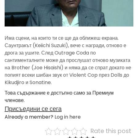
Има сцени, на които ти се ще да оближеш екрана.
Саунтракът (Keiichi Suzuki), вече с награди, отново е
дрога за ушите. След Outrage Coda по
сантименталните може да прослушат отново музиката
на Brother (Joe Hisaishi) и няма да се спрат докато не
попият всеки шибан звук от Violent Cop през Dolls до
Kikudjiro и Sonatine.
Това съдържание е достъпно само за Премиум
членове.
Присъедини се сега
Already a member?
Log in here
Rate this post