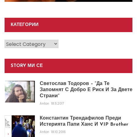
КАТЕГОРИИ
Категории
STORY МИ СЕ
Светослав Тодоров – “Да Те
Запомнят С Добро Е Риск И За Двете
Страни”
Anton
18.11.2017
Константин Трендафилов Преди
Истерията Папи Ханс И VIP Brother
Anton
18.10.2016