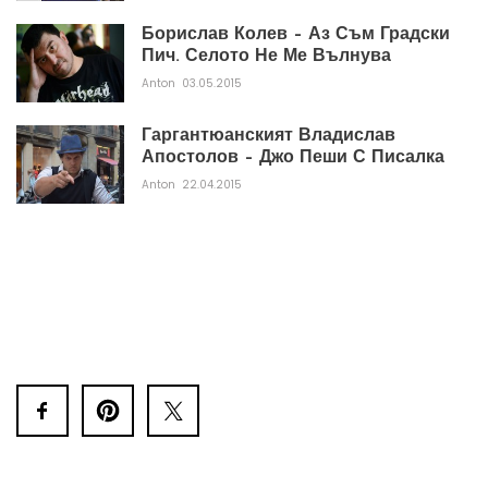
Борислав Колев – Аз Съм Градски
Пич. Селото Не Ме Вълнува
Anton
03.05.2015
Гаргантюанският Владислав
Апостолов – Джо Пеши С Писалка
Anton
22.04.2015