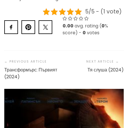
5/5 - (1 vote)
0.00
avg. rating (
0
%
score) -
0
votes
Post
Navigation
Трансформърс: Първият
Тя слуша (2024)
(2024)