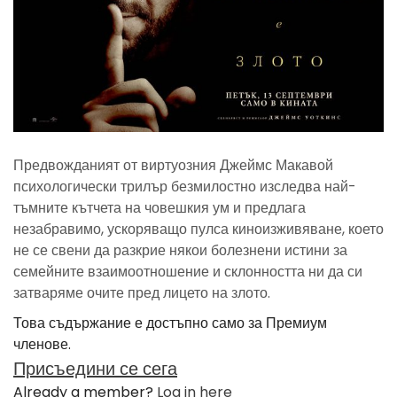
Предвожданият от виртуозния Джеймс Макавой
психологически трилър безмилостно изследва най-
тъмните кътчета на човешкия ум и предлага
незабравимо, ускоряващо пулса киноизживяване, което
не се свени да разкрие някои болезнени истини за
семейните взаимоотношение и склонността ни да си
затваряме очите пред лицето на злото.
Това съдържание е достъпно само за Премиум
членове.
Присъедини се сега
Already a member?
Log in here