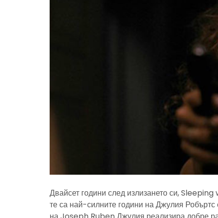
Двайсет години след излизането си, Sleeping 
те са най-силните години на Джулия Робъртс 
на Joseph Ruben Джулия реализира добре раз