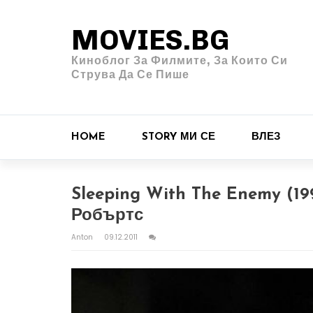
MOVIES.BG
Киноблог За Филмите, За Които Си
Струва Да Се Пише
HOME
STORY МИ СЕ
ВЛЕЗ
Sleeping With The Enemy (1
Робъртс
Anton
09.12.2011