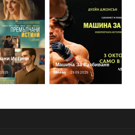
ани Истини
Машина За Разбиване
0.2025
Anton
29.09.2025