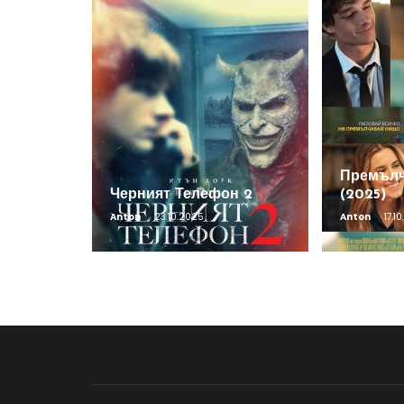
Премълч
Черният Телефон 2
(2025)
Anton
23.10.2025
Anton
17.1