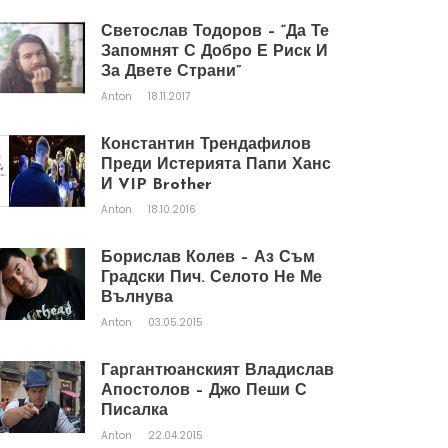
Светослав Тодоров – “Да Те
Запомнят С Добро Е Риск И
За Двете Страни”
Anton
18.11.2017
Константин Трендафилов
Преди Истерията Папи Ханс
И VIP Brother
Anton
18.10.2016
Борислав Колев – Аз Съм
Градски Пич. Селото Не Ме
Вълнува
Anton
03.05.2015
Гаргантюанският Владислав
Апостолов – Джо Пеши С
Писалка
Anton
22.04.2015