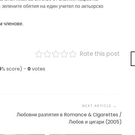
 зелените обятия на един учител по актьорско
м членове.
Rate this post
0
% score) -
0
votes
Любовни разпятия в Romance & Cigarettes /
Любов и цигари (2005)