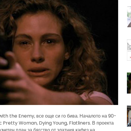
with the Enemy, все още си го бива. Началото на 90-
с Pretty Woman, Dying Young, Flatliners. В проекта
четен план за бягство от златния кафез на