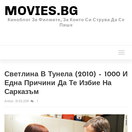
MOVIES.BG
Киноблог За Филмите, За Които Си Струва Да Се
Пише
Togg
navi
Светлина В Тунела (2010) – 1000 И
Една Причини Да Те Избие На
Сарказъм
Anton
31.03.2011
1