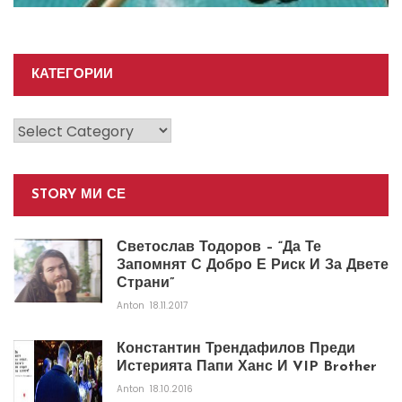
КАТЕГОРИИ
Категории
STORY МИ СЕ
Светослав Тодоров – “Да Те
Запомнят С Добро Е Риск И За Двете
Страни”
Anton
18.11.2017
Константин Трендафилов Преди
Истерията Папи Ханс И VIP Brother
Anton
18.10.2016