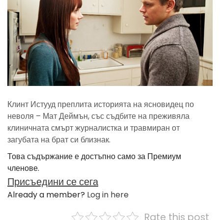
Клинт Истууд преплита историята на ясновидец по
неволя – Мат Деймън, със съдбите на преживяла
клиничната смърт журналистка и травмиран от
загубата на брат си близнак.
Това съдържание е достъпно само за Премиум
членове.
Присъедини се сега
Already a member?
Log in here
Rate this post