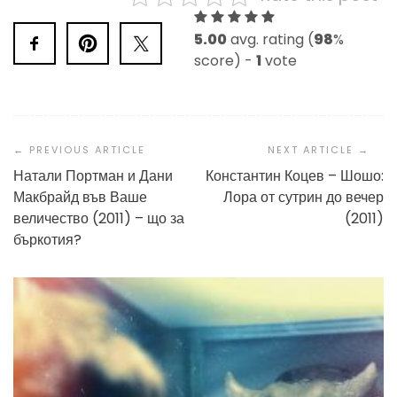
5.00
avg. rating (
98
%
score) -
1
vote
Post
Navigation
Натали Портман и Дани
Константин Коцев – Шошо:
Макбрайд във Ваше
Лора от сутрин до вечер
величество (2011) – що за
(2011)
бъркотия?