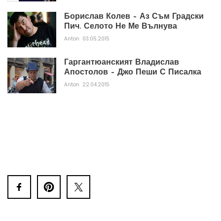
Борислав Колев – Аз Съм Градски
Пич. Селото Не Ме Вълнува
Anton
03.05.2015
Гаргантюанският Владислав
Апостолов – Джо Пеши С Писалка
Anton
22.04.2015