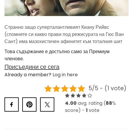
Странно защо суперталантливият Киану Рийвс
(спомнете си какво прави под режисурата на Гюс Ван
Сант) има мазохистичен афинитет към тоталния шит
Това съдържание е достъпно само за Премиум
членове.
Присъедини се сега
Already a member?
Log in here
5/5 - (1 vote)
4.00
avg. rating (
88
%
score) -
1
vote
Post