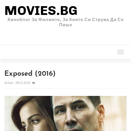
MOVIES.BG
Киноблог За Филмите, За Които Си Струва Да Се
Пише
Togg
navi
Exposed (2016)
Anton
28.12.2021