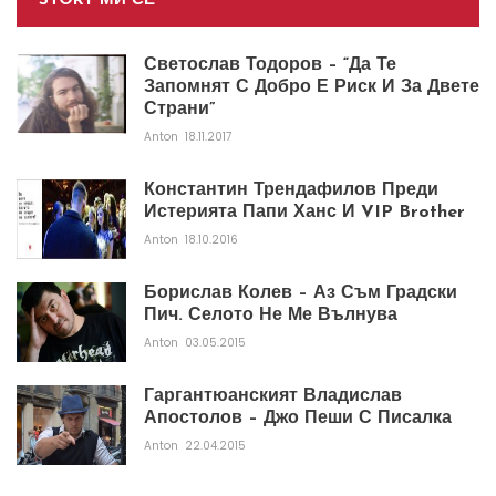
STORY МИ СЕ
Светослав Тодоров – “Да Те
Запомнят С Добро Е Риск И За Двете
Страни”
Anton
18.11.2017
Константин Трендафилов Преди
Истерията Папи Ханс И VIP Brother
Anton
18.10.2016
Борислав Колев – Аз Съм Градски
Пич. Селото Не Ме Вълнува
Anton
03.05.2015
Гаргантюанският Владислав
Апостолов – Джо Пеши С Писалка
Anton
22.04.2015