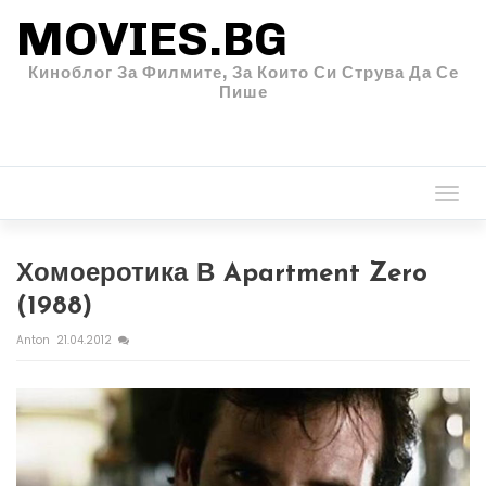
MOVIES.BG
Киноблог За Филмите, За Които Си Струва Да Се
Пише
Togg
navi
Хомоеротика В Apartment Zero
(1988)
Anton
21.04.2012