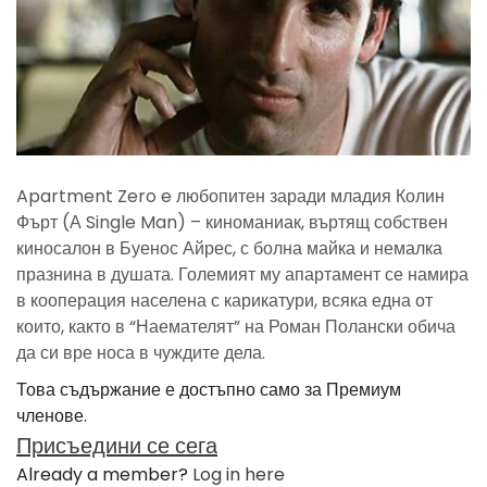
Apartment Zero e любопитен заради младия Колин
Фърт (А Single Man) – киноманиак, въртящ собствен
киносалон в Буенос Айрес, с болна майка и немалка
празнина в душата. Големият му апартамент се намира
в кооперация населена с карикатури, всяка една от
които, както в “Наемателят” на Роман Полански обича
да си вре носа в чуждите дела.
Това съдържание е достъпно само за Премиум
членове.
Присъедини се сега
Already a member?
Log in here