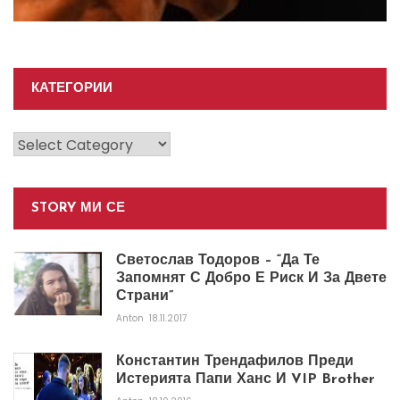
КАТЕГОРИИ
Категории
STORY МИ СЕ
Светослав Тодоров – “Да Те
Запомнят С Добро Е Риск И За Двете
Страни”
Anton
18.11.2017
Константин Трендафилов Преди
Истерията Папи Ханс И VIP Brother