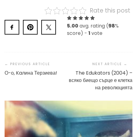
Rate this post
5.00
avg. rating (
98
%
score) -
1
vote
Post
Navigation
О-о, Kaлина Терзиева!
The Edukators (2004) –
всяко биещо сърце е клетка
на революцията