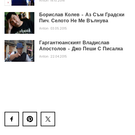
Anton
18.10.2016
Борислав Колев – Аз Съм Градски
Пич. Селото Не Ме Вълнува
Anton
03.05.2015
Гаргантюанският Владислав
Апостолов – Джо Пеши С Писалка
Anton
22.04.2015