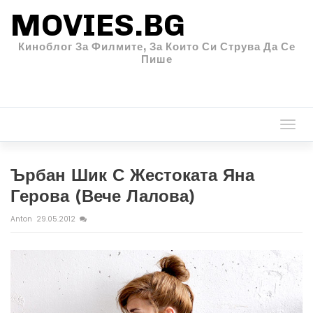
MOVIES.BG
Киноблог За Филмите, За Които Си Струва Да Се
Пише
Togg
navi
Ърбан Шик С Жестоката Яна
Герова (вече Лалова)
Anton
29.05.2012