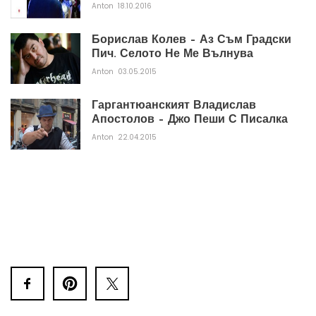
Anton
18.10.2016
Борислав Колев – Аз Съм Градски
Пич. Селото Не Ме Вълнува
Anton
03.05.2015
Гаргантюанският Владислав
Апостолов – Джо Пеши С Писалка
Anton
22.04.2015