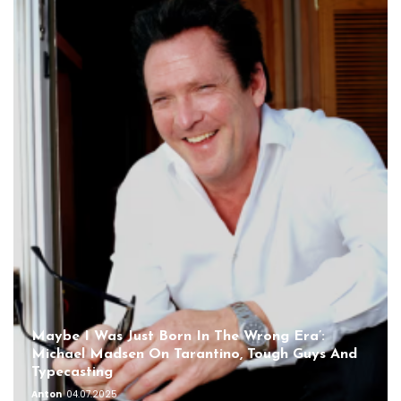
Maybe I Was Just Born In The Wrong Era’:
Michael Madsen On Tarantino, Tough Guys And
Typecasting
Anton
04.07.2025