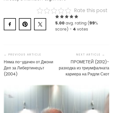
Rate this post
5.00
avg. rating (
99
%
score) -
4
votes
Post
Navigation
Няма по-удачен от Джони
ПРОМЕТЕЙ (2012)-
Деп за Либертинецът
разходка из триумфалната
(2004)
кариера на Ридли Скот