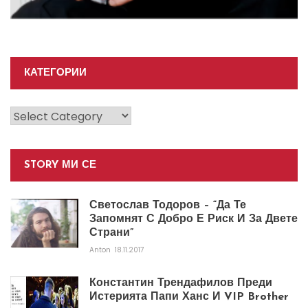
КАТЕГОРИИ
Категории
STORY МИ СЕ
Светослав Тодоров – “Да Те
Запомнят С Добро Е Риск И За Двете
Страни”
Anton
18.11.2017
Константин Трендафилов Преди
Истерията Папи Ханс И VIP Brother