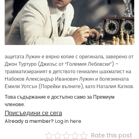
ащитата Лужин е вярно копие с оригинала, заверено от
Джон Туртуро (Джизъс от “Големия Лебовски”) –
травматизираният в детството гениален шахматист на
Набоков Александър Иванович Лужин и болезнената
Емили Уотсън (Порейки вълните), като Наталия Катков.
Това съдържание е достъпно само за Премиум
членове.
Присъедини се сега
Already a member?
Log in here
Rate this post