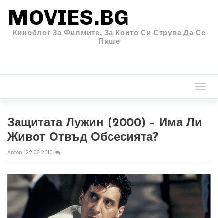
MOVIES.BG
Киноблог За Филмите, За Които Си Струва Да Се
Пише
Togg
navi
Защитата Лужин (2000) – Има Ли
Живот Отвъд Обсесията?
Anton
22.06.2010