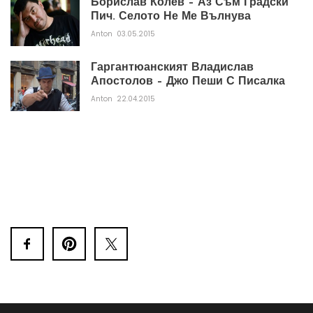
Борислав Колев – Аз Съм Градски
Пич. Селото Не Ме Вълнува
Anton
03.05.2015
Гаргантюанският Владислав
Апостолов – Джо Пеши С Писалка
Anton
22.04.2015