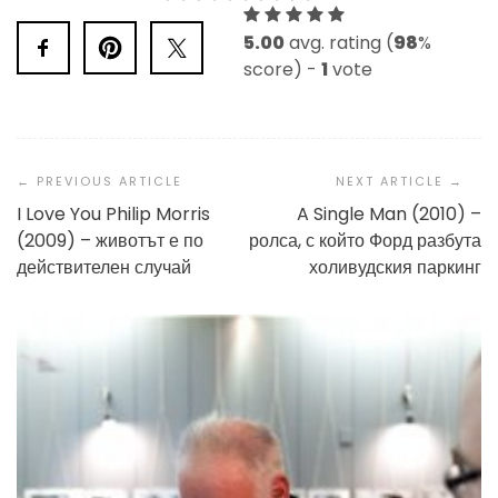
5.00
avg. rating (
98
%
score) -
1
vote
Post
Navigation
I Love You Philip Morris
A Single Man (2010) –
(2009) – животът е по
ролса, с който Форд разбута
действителен случай
холивудския паркинг