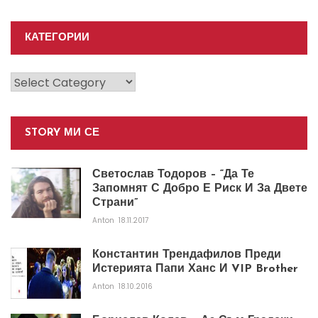
КАТЕГОРИИ
Категории
STORY МИ СЕ
Светослав Тодоров – “Да Те
Запомнят С Добро Е Риск И За Двете
Страни”
Anton
18.11.2017
Константин Трендафилов Преди
Истерията Папи Ханс И VIP Brother
Anton
18.10.2016