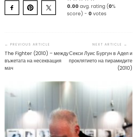
0.00
avg. rating (
0
%
score) -
0
votes
Post
Navigation
The Fighter (2010) – между
Секси Луис Бургун в Адел и
въжетата на несекващия
проклятието на пирамидите
мач
(2010)