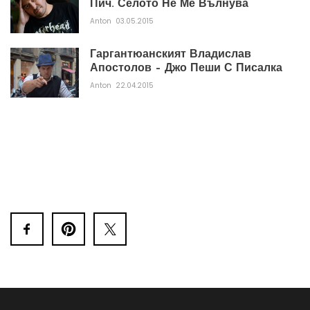
Пич. Селото Не Ме Вълнува
Anton
03.05.2015
Гаргантюанският Владислав
Апостолов – Джо Пеши С Писалка
Anton
22.04.2015