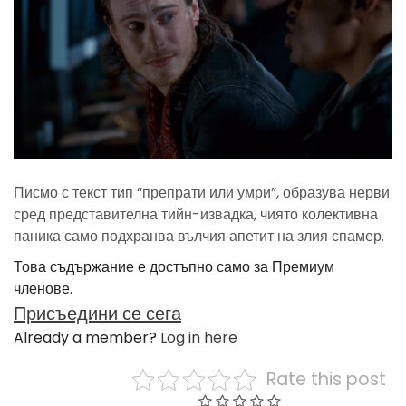
Писмо с текст тип “препрати или умри”, образува нерви
сред представителна тийн-извадка, чиято колективна
паника само подхранва вълчия апетит на злия спамер.
Това съдържание е достъпно само за Премиум
членове.
Присъедини се сега
Already a member?
Log in here
Rate this post