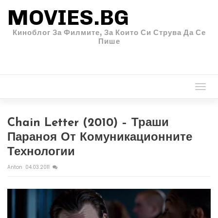
MOVIES.BG
Киноблог За Филмите, За Които Си Струва Да Се
Пише
Togg
navi
Chain Letter (2010) – Траши
Параноя От Комуникационните
Технологии
Anton
04.03.2011