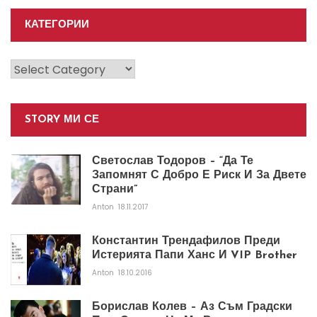
КАТЕГОРИИ
Категории
STORY МИ СЕ
Светослав Тодоров – “Да Те
Запомнят С Добро Е Риск И За Двете
Страни”
Anton
18.11.2017
Константин Трендафилов Преди
Истерията Папи Ханс И VIP Brother
Anton
18.10.2016
Борислав Колев – Аз Съм Градски