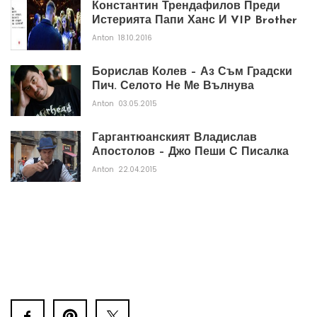
Константин Трендафилов Преди
Истерията Папи Ханс И VIP Brother
Anton
18.10.2016
Борислав Колев – Аз Съм Градски
Пич. Селото Не Ме Вълнува
Anton
03.05.2015
Гаргантюанският Владислав
Апостолов – Джо Пеши С Писалка
Anton
22.04.2015