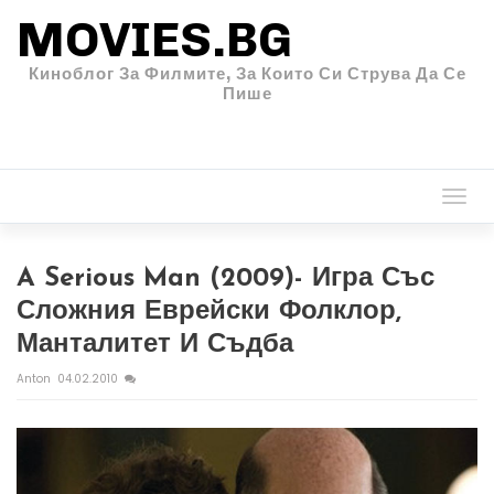
MOVIES.BG
Киноблог За Филмите, За Които Си Струва Да Се
Пише
Togg
navi
A Serious Man (2009)- Игра Със
Сложния Еврейски Фолклор,
Манталитет И Съдба
Anton
04.02.2010