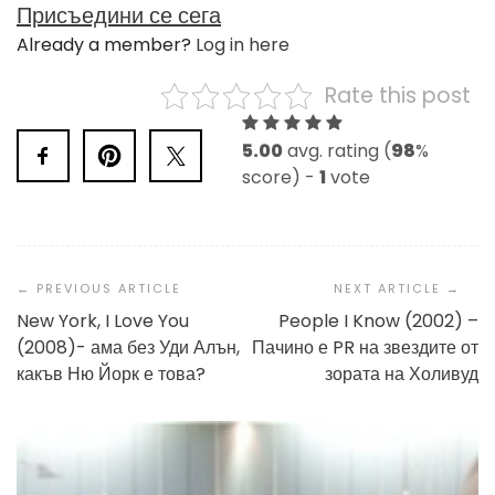
Присъедини се сега
Already a member?
Log in here
Rate this post
5.00
avg. rating (
98
%
score) -
1
vote
Post
Navigation
New York, I Love You
People I Know (2002) –
(2008)- ама без Уди Алън,
Пачино е PR на звездите от
какъв Ню Йорк е това?
зората на Холивуд