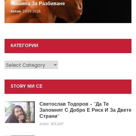
Машина За Разбиване
Anton
29.09.2025
КАТЕГОРИИ
Категории
STORY МИ СЕ
Светослав Тодоров – “Да Те
Запомнят С Добро Е Риск И За Двете
Страни”
Anton
18.11.2017