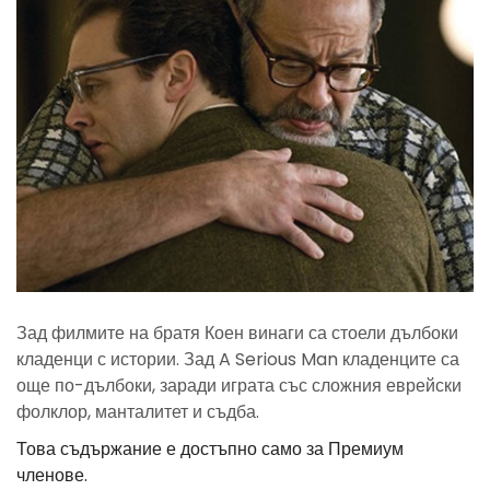
Зад филмите на братя Коен винаги са стоели дълбоки
кладенци с истории. Зад A Serious Man кладенците са
още по-дълбоки, заради играта със сложния еврейски
фолклор, манталитет и съдба.
Това съдържание е достъпно само за Премиум
членове.