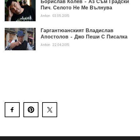
Борислав Колев – Аз Съм Градски
Пич. Селото Не Ме Вълнува
Anton
03.05.2015
Гаргантюанският Владислав
Апостолов – Джо Пеши С Писалка
Anton
22.04.2015