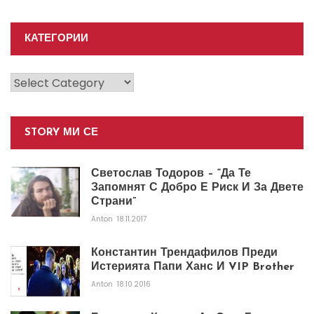
КАТЕГОРИИ
Категории
STORY МИ СЕ
Светослав Тодоров – “Да Те
Запомнят С Добро Е Риск И За Двете
Страни”
Anton
18.11.2017
Константин Трендафилов Преди
Истерията Папи Ханс И VIP Brother
Anton
18.10.2016