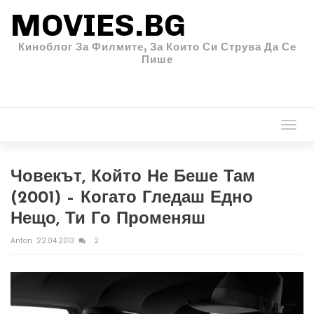
MOVIES.BG
Киноблог За Филмите, За Които Си Струва Да Се
Пише
Togg
navi
Човекът, Който Не Беше Там
(2001) – Когато Гледаш Едно
Нещо, Ти Го Променяш
Anton
22.04.2013
2