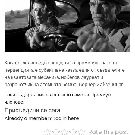
Когато гледаш едно нещо, ти го променяш, затова
перцепцията е субективна казва един от създателите
на квантовата механика, нобелов лауреат и
разработчик на атомната бомба, Вернер Хайзенбърг.
Това съдържание е достъпно само за Премиум
членове.
Присъедини се сега
Already a member?
Log in here
Rate this post