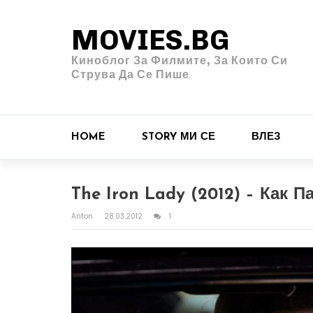
MOVIES.BG
Киноблог За Филмите, За Които Си
Струва Да Се Пише
HOME
STORY МИ СЕ
ВЛЕЗ
The Iron Lady (2012) – Как 
Anton
28.03.2012
1