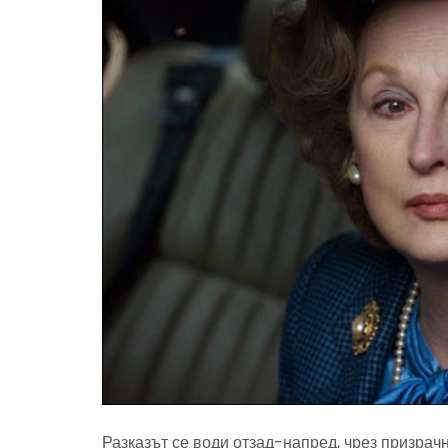
Разказът се води отзад-напред, чрез призрач