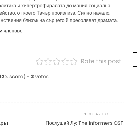
политика и хипертрофиралата до мания социална
йство, от което Тачър произлиза. Силно начало,
нствения близък на сърцето й пресоляват драмата.
м членове.
Rate this post
92
% score) -
2
votes
арът
Послушай Лу: The Informers OST