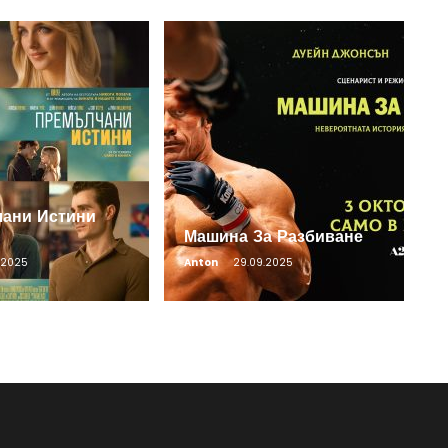
ани Истини
Машина За Разбиване
0.2025
Anton
29.09.2025