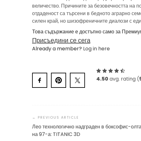
величество. Причините за безовечността на 
отдаденост са търсени в бедното аграрно семе
силен край, но шизофреничните диалози с еди
Това съдържание е достъпно само за Премиу
Присъедини се сега
Already a member?
Log in here
4.50
avg. rating (
Post
Navigation
Лео технологично надграден в боксофис-олт
на 97-а: TITANIC 3D