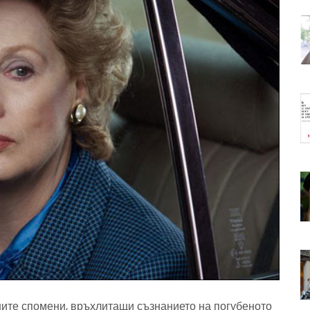
ните спомени, връхлитащи съзнанието на погубеното