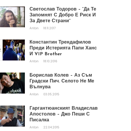
Светослав Тодоров – “Да Те
Запомнят С Добро Е Риск И
За Двете Страни”
Anton
18.11.2017
Константин Трендафилов
Преди Истерията Папи Ханс
И VIP Brother
Anton
18.10.2016
Борислав Колев – Аз Съм
Градски Пич. Селото Не Ме
Вълнува
Anton
03.05.2015
Гаргантюанският Владислав
Апостолов – Джо Пеши С
Писалка
Anton
22.04.2015