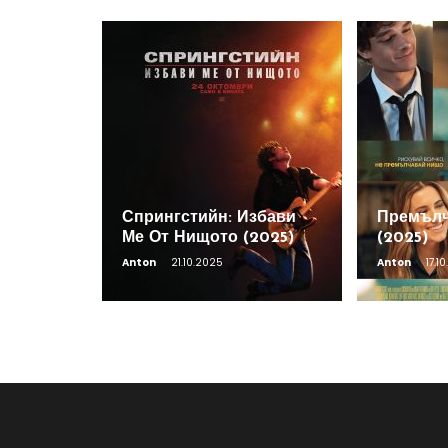
Спрингстийн: Избави
Премълч
Ме От Нищото (2025)
(2025)
Anton
21.10.2025
Anton
17.1