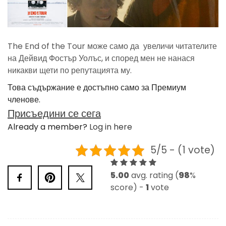
The End of the Tour може само да увеличи читателите
на Дейвид Фостър Уолъс, и според мен не нанася
никакви щети по репутацията му.
Това съдържание е достъпно само за Премиум
членове.
Присъедини се сега
Already a member?
Log in here
5/5 - (1 vote)
5.00
avg. rating (
98
%
score) -
1
vote
Post