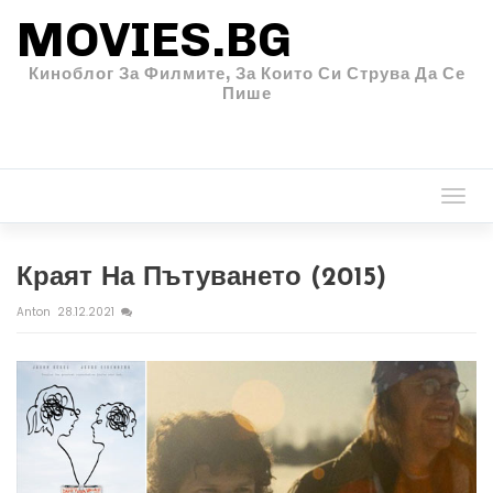
MOVIES.BG
Киноблог За Филмите, За Които Си Струва Да Се
Пише
Togg
navi
Краят На Пътуването (2015)
Anton
28.12.2021