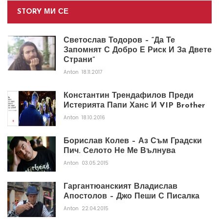
STORY МИ СЕ
Светослав Тодоров – “Да Те
Запомнят С Добро Е Риск И За Двете
Страни”
Anton
18.11.2017
Константин Трендафилов Преди
Истерията Папи Ханс И VIP Brother
Anton
18.10.2016
Борислав Колев – Аз Съм Градски
Пич. Селото Не Ме Вълнува
Anton
03.05.2015
Гаргантюанският Владислав
Апостолов – Джо Пеши С Писалка
Anton
22.04.2015