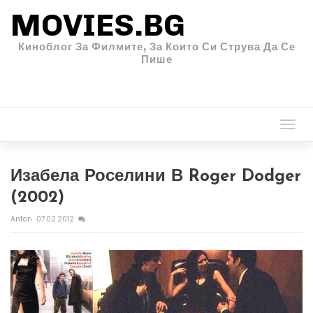
MOVIES.BG
Киноблог За Филмите, За Които Си Струва Да Се
Пише
Togg
navi
Изабела Роселини В Roger Dodger
(2002)
Anton
07.02.2012