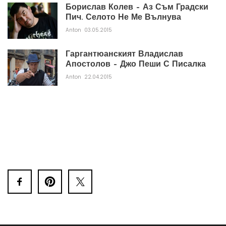
Борислав Колев – Аз Съм Градски
Пич. Селото Не Ме Вълнува
Anton
03.05.2015
Гаргантюанският Владислав
Апостолов – Джо Пеши С Писалка
Anton
22.04.2015