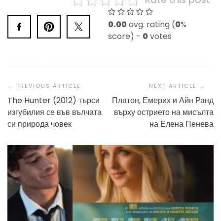
0.00
avg. rating (
0
%
score) -
0
votes
Post
Navigation
The Hunter (2012) търси
Платон, Емерих и Айн Ранд
изгубилия се във вълчата
върху острието на мисълта
си природа човек
на Елена Пенева