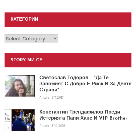
КАТЕГОРИИ
Категории
STORY МИ СЕ
Светослав Тодоров – “Да Те
Запомнят С Добро Е Риск И За Двете
Страни”
Anton
18.11.2017
Константин Трендафилов Преди
Истерията Папи Ханс И VIP Brother
Anton
18.10.2016