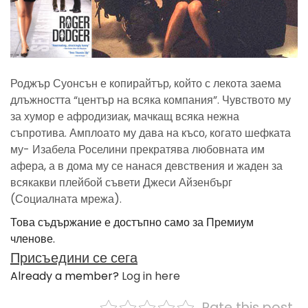
Роджър Суонсън е копирайтър, който с лекота заема
длъжността “център на всяка компания”. Чувството му
за хумор е афродизиак, мачкащ всяка нежна
съпротива. Амплоато му дава на късо, когато шефката
му- Изабела Роселини прекратява любовната им
афера, а в дома му се нанася девствения и жаден за
всякакви плейбой съвети Джеси Айзенбърг
(Социалната мрежа).
Това съдържание е достъпно само за Премиум
членове.
Присъедини се сега
Already a member?
Log in here
Rate this post