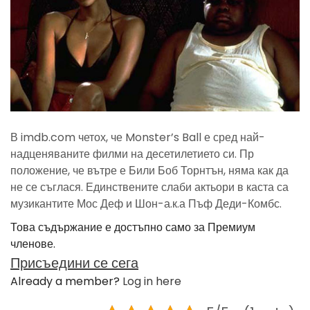
В imdb.com четох, че Monster’s Ball е сред най-
надценяваните филми на десетилетието си. Пр
положение, че вътре е Били Боб Торнтън, няма как да
не се съглася. Единствените слаби актьори в каста са
музикантите Мос Деф и Шон-а.к.а Пъф Деди-Комбс.
Това съдържание е достъпно само за Премиум
членове.
Присъедини се сега
Already a member?
Log in here