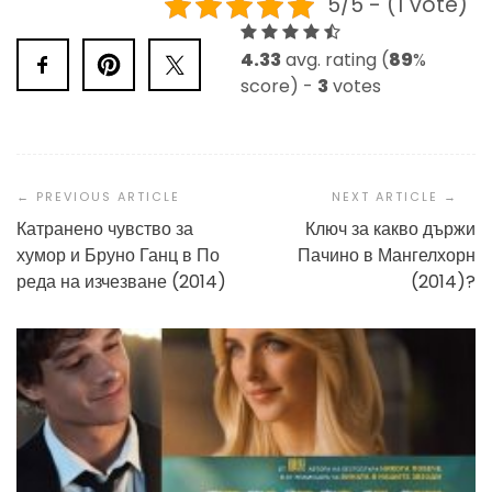
5/5 - (1 vote)
4.33
avg. rating (
89
%
score) -
3
votes
Post
Navigation
Катранено чувство за
Ключ за какво държи
хумор и Бруно Ганц в По
Пачино в Мангелхорн
реда на изчезване (2014)
(2014)?