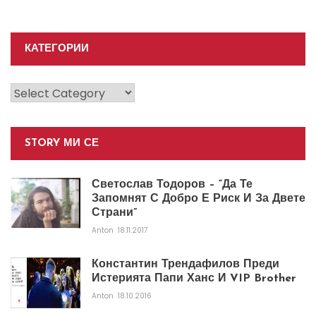
КАТЕГОРИИ
Категории
STORY МИ СЕ
Светослав Тодоров – “Да Те
Запомнят С Добро Е Риск И За Двете
Страни”
Anton
18.11.2017
Константин Трендафилов Преди
Истерията Папи Ханс И VIP Brother
Anton
18.10.2016