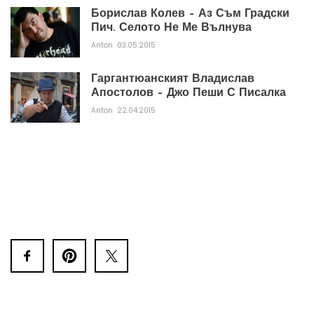
Борислав Колев – Аз Съм Градски
Пич. Селото Не Ме Вълнува
Anton
03.05.2015
Гаргантюанският Владислав
Апостолов – Джо Пеши С Писалка
Anton
22.04.2015