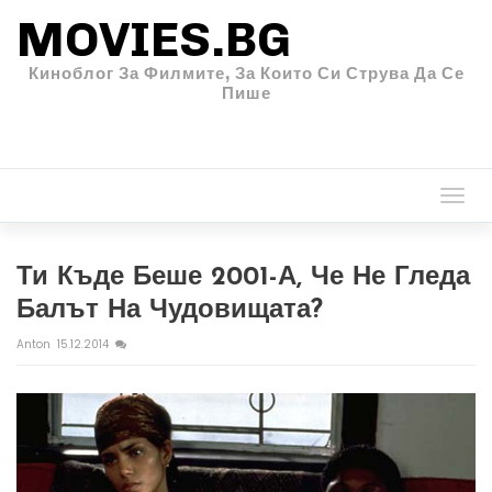
MOVIES.BG
Киноблог За Филмите, За Които Си Струва Да Се
Пише
Togg
navi
Ти Къде Беше 2001-А, Че Не Гледа
Балът На Чудовищата?
Anton
15.12.2014